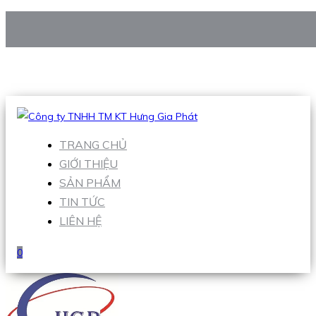
CÔNG TY TNHH TM KT HƯNG GIA PHÁT
Hotline
:
0938 906 663
Email
:
Sales1@hgpvietnam.com
TRANG CHỦ
GIỚI THIỆU
SẢN PHẨM
TIN TỨC
LIÊN HỆ
0