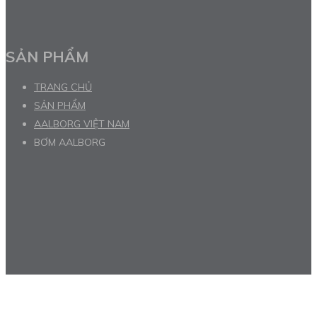
SẢN PHẨM
TRANG CHỦ
SẢN PHẨM
AALBORG VIỆT NAM
BƠM AALBORG