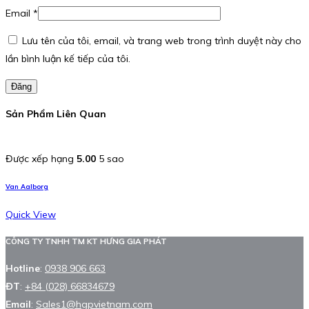
Email
*
Lưu tên của tôi, email, và trang web trong trình duyệt này cho
lần bình luận kế tiếp của tôi.
Đăng
Sản Phẩm Liên Quan
Được xếp hạng
5.00
5 sao
Van Aalborg
Quick View
CÔNG TY TNHH TM KT HƯNG GIA PHÁT
Hotline
:
0938 906 663
ĐT
:
+84 (028) 66834679
Email
:
Sales1@hgpvietnam.com