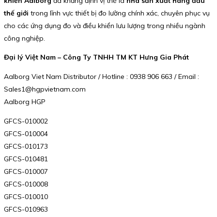
khiển Aalborg
đã khẳng định vị thế là
nhà sản xuất hàng đầu
thế giới
trong lĩnh vực thiết bị đo lường chính xác, chuyên phục vụ
cho các ứng dụng đo và điều khiển lưu lượng trong nhiều ngành
công nghiệp.
Đại lý Việt Nam – Công Ty TNHH TM KT Hưng Gia Phát
Aalborg Viet Nam Distributor / Hotline : 0938 906 663 / Email :
Sales1@hgpvietnam.com
Aalborg HGP
GFCS-010002
GFCS-010004
GFCS-010173
GFCS-010481
GFCS-010007
GFCS-010008
GFCS-010010
GFCS-010963