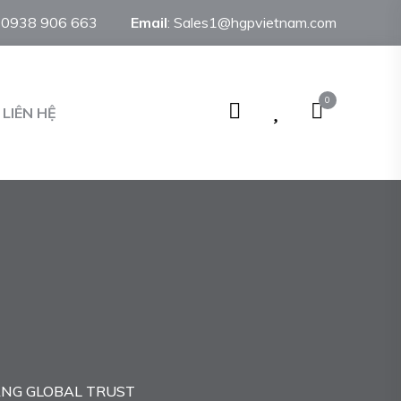
:
0938 906 663
Email
:
Sales1@hgpvietnam.com
0
LIÊN HỆ
NG GLOBAL TRUST