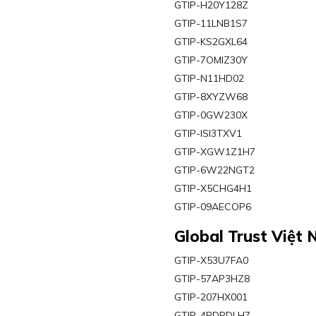
GTIP-H20Y128Z
GTIP-11LNB1S7
GTIP-KS2GXL64
GTIP-7OMIZ30Y
GTIP-N11HD02
GTIP-8XYZW68
GTIP-0GW230X
GTIP-ISI3TXV1
GTIP-XGW1Z1H7
GTIP-6W22NGT2
GTIP-X5CHG4H1
GTIP-09AECOP6
Global Trust Việt
GTIP-X53U7FA0
GTIP-57AP3HZ8
GTIP-207HX001
GTIP-4RDPDLH7