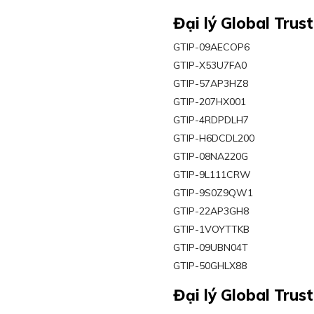
Đại lý Global Trus
GTIP-09AECOP6
GTIP-X53U7FA0
GTIP-57AP3HZ8
GTIP-207HX001
GTIP-4RDPDLH7
GTIP-H6DCDL200
GTIP-08NA220G
GTIP-9L111CRW
GTIP-9S0Z9QW1
GTIP-22AP3GH8
GTIP-1VOYTTKB
GTIP-09UBN04T
GTIP-50GHLX88
Đại lý Global Trust