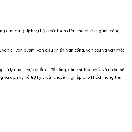
ượng cao cùng dịch vụ hậu mãi toàn diện cho nhiều ngành công
van bi, van bướm, van điều khiển, van cổng, van cầu và van một
g, xử lý nước, thực phẩm – đồ uống, dầu khí, hóa chất và nhiều hệ
g và dịch vụ hỗ trợ kỹ thuật chuyên nghiệp cho khách hàng trên