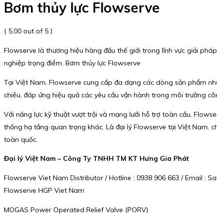
Bơm thủy lực Flowserve
( 5.00 out of 5 )
Flowserve là thương hiệu hàng đầu thế giới trong lĩnh vực giải p
nghiệp trọng điểm. Bơm thủy lực Flowserve
Tại Việt Nam, Flowserve cung cấp đa dạng các dòng sản phẩm như:
chiều, đáp ứng hiệu quả các yêu cầu vận hành trong môi trường cô
Với năng lực kỹ thuật vượt trội và mạng lưới hỗ trợ toàn cầu, Flow
thống hạ tầng quan trọng khác. Là đại lý Flowserve tại Việt Nam, 
toàn quốc.
Đại lý Việt Nam – Công Ty TNHH TM KT Hưng Gia Phát
Flowserve Viet Nam Distributor / Hotline : 0938 906 663 / Email 
Flowserve HGP Viet Nam
MOGAS Power Operated Relief Valve (PORV)