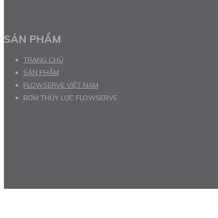
SẢN PHẨM
TRANG CHỦ
SẢN PHẨM
FLOWSERVE VIỆT NAM
BƠM THỦY LỰC FLOWSERVE