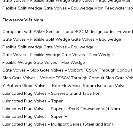
Gate Valves – Flexible Split Wedge Gate Valves – Equiwedge Main 
Flexible Split Wedge Gate Valves – Equiwedge Main Feedwater Iso
Flowserve Việt Nam
Compliant with ASME Section III and RCC-M design codes, Edward E
Gate Valves – Flexible Split Wedge Gate Valves – Equiwedge
Flexible Split Wedge Gate Valves – Equiwedge
Gate Valves – Flexible Wedge Gate Valves – Flex Wedge
Flexible Wedge Gate Valves – Flex Wedge
Gate Valves – Slab Gate Valves – Valbart TCSGV Through Conduit
Slab Gate Valves – Valbart TCSGV Through Conduit Slab Gate Val
Y-Pattern Globe Valves – Flite-Flow Main Steam Isolation Valve
Lubricated Plug Valves – Screwed Gland Type Iron
Lubricated Plug Valves – Taper
Lubricated Plug Valves – Super-H Đại lý Flowserve Việt Nam
Lubricated Plug Valves – Super-H
Lubricated Plug Valves – Multiport Series (Steel and Iron)