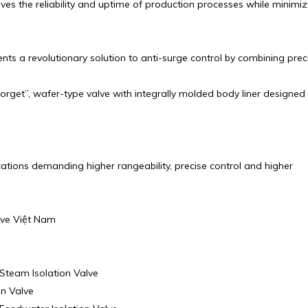
s the reliability and uptime of production processes while minimiz
s a revolutionary solution to anti-surge control by combining prec
forget”, wafer-type valve with integrally molded body liner designed
ications demanding higher rangeability, precise control and higher
rve Việt Nam
Steam Isolation Valve
on Valve