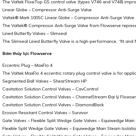
The Valtek FlowTop GS control valve (types V746 and V748) improve
Linear Globe – Compressor Anti-Surge Valve
Valtek® Mark 100SC Linear Globe – Compressor Anti-Surge Valve
The Valtek® Compressor Anti-Surge Valve from Flowserve represent
Lined Butterfly Valves – Slimseal
The Slimseal Lined Butterfly Valve is a high-performance, “fit and 
Bơm thủy lực Flowserve
Eccentric Plug – MaxFlo 4
The Valtek MaxFlo 4 eccentric rotary plug control valve is for appl
Segmented Ball Valves – ShearStream HP
Cavitation Solution Control Valves – CavControl
Cavitation Solution Control Valves – ChannelStream Đại lý Flowse
Cavitation Solution Control Valves – DiamondBack
Erosion Resistant Control Valves – Survivor
Gate Valves – Flexible Split Wedge Gate Valves – Equiwedge Main 
Flexible Split Wedge Gate Valves – Equiwedge Main Steam Isolati