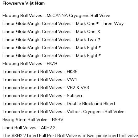
Flowserve Việt Nam
Floating Ball Valves – McCANNA Cryogenic Ball Valve
Linear Globe/Angle Control Valves – Mark One™ Three-Way
Linear Globe/Angle Control Valves – Mark One-X
Linear Globe/Angle Control Valves – Mark Two™
Linear Globe/Angle Control Valves – Mark Eight™
Linear Globe/Angle Control Valves – Mark Eight™
Floating Ball Valves – FK79
Trunnion Mounted Ball Valves – HK35
Trunnion Mounted Ball Valves – VW1
Trunnion Mounted Ball Valves – VB2 & VB3
Trunnion Mounted Ball Valves – Subsea
Trunnion Mounted Ball Valves – Double Block and Bleed
Trunnion Mounted Ball Valves – Valbart Cryogenic Ball Valve
Rising Stem Ball Valve – RSBV
Lined Ball Valves – AKH2.2
The AKH2.2 Lined Full Port Ball Valve is a two-piece lined ball valve