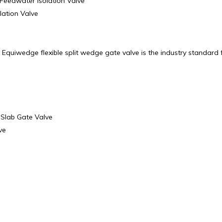
Feedwater Isolation Valve
lation Valve
quiwedge flexible split wedge gate valve is the industry standard 
 Slab Gate Valve
ve