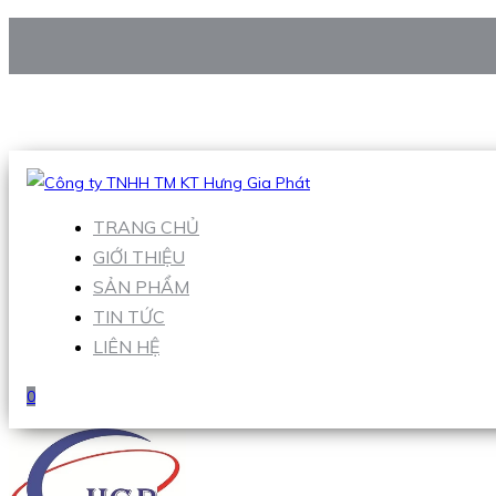
CÔNG TY TNHH TM KT HƯNG GIA PHÁT
Hotline
:
0938 906 663
Email
:
Sales1@hgpvietnam.com
TRANG CHỦ
GIỚI THIỆU
SẢN PHẨM
TIN TỨC
LIÊN HỆ
0