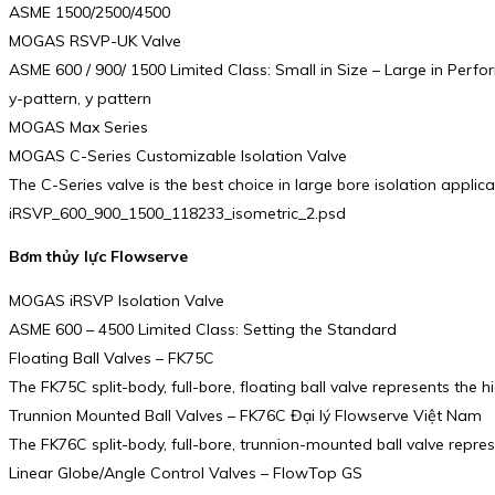
ASME 1500/2500/4500
MOGAS RSVP-UK Valve
ASME 600 / 900/ 1500 Limited Class: Small in Size – Large in Perf
y-pattern, y pattern
MOGAS Max Series
MOGAS C-Series Customizable Isolation Valve
The C-Series valve is the best choice in large bore isolation appli
iRSVP_600_900_1500_118233_isometric_2.psd
Bơm thủy lực Flowserve
MOGAS iRSVP Isolation Valve
ASME 600 – 4500 Limited Class: Setting the Standard
Floating Ball Valves – FK75C
The FK75C split-body, full-bore, floating ball valve represents the 
Trunnion Mounted Ball Valves – FK76C Đại lý Flowserve Việt Nam
The FK76C split-body, full-bore, trunnion-mounted ball valve repre
Linear Globe/Angle Control Valves – FlowTop GS