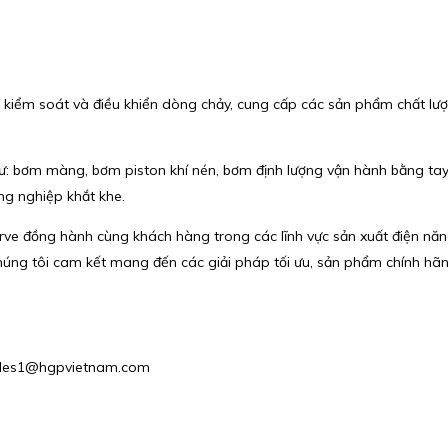
háp kiểm soát và điều khiển dòng chảy, cung cấp các sản phẩm chất l
 bơm màng, bơm piston khí nén, bơm định lượng vận hành bằng tay, 
ng nghiệp khắt khe.
serve đồng hành cùng khách hàng trong các lĩnh vực sản xuất điện năn
chúng tôi cam kết mang đến các giải pháp tối ưu, sản phẩm chính hãn
: Sales1@hgpvietnam.com