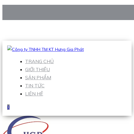
CÔNG TY TNHH TM KT HƯNG GIA PHÁT
Hotline
:
0938 906 663
Email
:
Sales1@hgpvietnam.com
TRANG CHỦ
GIỚI THIỆU
SẢN PHẨM
TIN TỨC
LIÊN HỆ
0