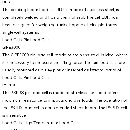
BBR
The bending beam load cell BBR is made of stainless steel, is
completely welded and has a thermal seal. The cell BBR has
been designed for weighing tanks, hoppers, belts, platforms,
single-cell systems,…
Load Cells Pin Load Cells
GIPE3000
The GIPE3000 pin load cell, made of stainless steel, is ideal where
it is necessary to measure the lifting force. The pin load cells are
usually mounted as pulley pins or inserted as integral parts of…
Load Cells Pin Load Cells
PSPRX
The PSPRX pin load cell is made of stainless steel and offers
maximum resistance to impacts and overloads. The operation of
the PSPRX load cell is double-ended shear beam. The PSPRX cell
is insensitive…
Load Cells High Temperature Load Cells