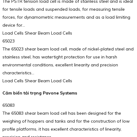
The PSTR tension load cell is made of stainless steel and is ideal
for tensile loads and suspended loads, for measuring tensile
forces, for dynamometric measurements and as a load limiting
device for…
Load Cells Shear Beam Load Cells
65023
The 65023 shear beam load cell, made of nickel-plated steel and
stainless steel, has watertight protection for use in harsh
environmental conditions, excellent linearity and precision
characteristics…
Load Cells Shear Beam Load Cells
Cảm biến tải trọng Pavone Systems
65083
The 65083 shear beam load cell has been designed for the
weighing of hoppers and tanks and for the construction of low
profile platforms, it has excellent characteristics of linearity,
precision and resistance…