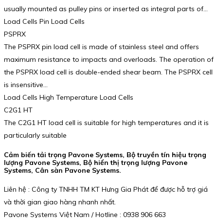
usually mounted as pulley pins or inserted as integral parts of…
Load Cells Pin Load Cells
PSPRX
The PSPRX pin load cell is made of stainless steel and offers
maximum resistance to impacts and overloads. The operation of
the PSPRX load cell is double-ended shear beam. The PSPRX cell
is insensitive…
Load Cells High Temperature Load Cells
C2G1 HT
The C2G1 HT load cell is suitable for high temperatures and it is
particularly suitable
Cảm biến tải trọng Pavone Systems, Bộ truyền tín hiệu trọng
lượng Pavone Systems, Bộ hiển thị trọng lượng Pavone
Systems, Cân sàn Pavone Systems.
Liên hệ : Công ty TNHH TM KT Hưng Gia Phát để được hỗ trợ giá
và thời gian giao hàng nhanh nhất.
Pavone Systems Việt Nam / Hotline : 0938 906 663