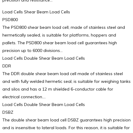
Load Cells Shear Beam Load Cells
PSD800
The PSD800 shear beam load cell, made of stainless steel and
hermetically sealed, is suitable for platforms, hoppers and
pallets. The PSD800 shear beam load cell guarantees high
precision up to 6000 divisions…
Load Cells Double Shear Beam Load Cells
DDR
The DDR double shear beam load cell made of stainless steel
and with fully welded hermetic seal, is suitable for weighing tanks
and silos and has a 12 m shielded 6-conductor cable for
electrical connection.…
Load Cells Double Shear Beam Load Cells
DSBZ
The double shear beam load cell DSBZ guarantees high precision
and is insensitive to lateral loads. For this reason, it is suitable for