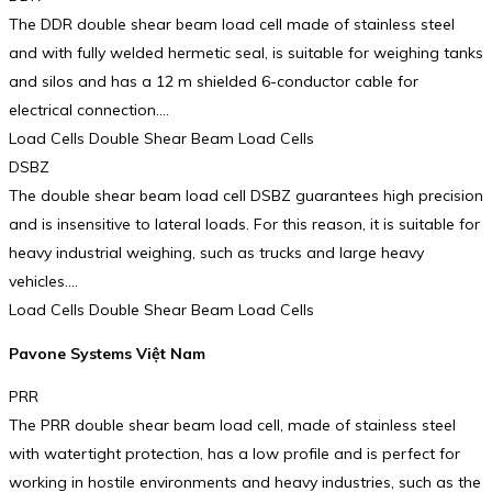
The DDR double shear beam load cell made of stainless steel
and with fully welded hermetic seal, is suitable for weighing tanks
and silos and has a 12 m shielded 6-conductor cable for
electrical connection.…
Load Cells Double Shear Beam Load Cells
DSBZ
The double shear beam load cell DSBZ guarantees high precision
and is insensitive to lateral loads. For this reason, it is suitable for
heavy industrial weighing, such as trucks and large heavy
vehicles.…
Load Cells Double Shear Beam Load Cells
Pavone Systems Việt Nam
PRR
The PRR double shear beam load cell, made of stainless steel
with watertight protection, has a low profile and is perfect for
working in hostile environments and heavy industries, such as the