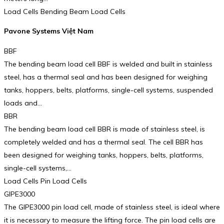
Load Cells Bending Beam Load Cells
Pavone Systems Việt Nam
BBF
The bending beam load cell BBF is welded and built in stainless
steel, has a thermal seal and has been designed for weighing
tanks, hoppers, belts, platforms, single-cell systems, suspended
loads and…
BBR
The bending beam load cell BBR is made of stainless steel, is
completely welded and has a thermal seal. The cell BBR has
been designed for weighing tanks, hoppers, belts, platforms,
single-cell systems,…
Load Cells Pin Load Cells
GIPE3000
The GIPE3000 pin load cell, made of stainless steel, is ideal where
it is necessary to measure the lifting force. The pin load cells are