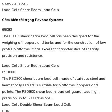
characteristics…
Load Cells Shear Beam Load Cells
Cảm biến tải trọng Pavone Systems
65083
The 65083 shear beam load cell has been designed for the
weighing of hoppers and tanks and for the construction of low
profile platforms, it has excellent characteristics of linearity,
precision and resistance…
Load Cells Shear Beam Load Cells
PSD800
The PSD800 shear beam load cell, made of stainless steel and
hermetically sealed, is suitable for platforms, hoppers and
pallets. The PSD800 shear beam load cell guarantees high
precision up to 6000 divisions…
Load Cells Double Shear Beam Load Cells
DDR