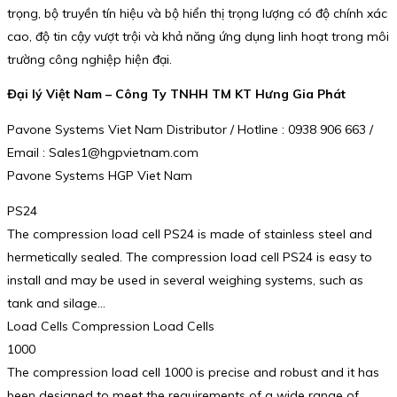
trọng, bộ truyền tín hiệu và bộ hiển thị trọng lượng có độ chính xác
cao, độ tin cậy vượt trội và khả năng ứng dụng linh hoạt trong môi
trường công nghiệp hiện đại.
Đại lý Việt Nam – Công Ty TNHH TM KT Hưng Gia Phát
Pavone Systems Viet Nam Distributor / Hotline : 0938 906 663 /
Email : Sales1@hgpvietnam.com
Pavone Systems HGP Viet Nam
PS24
The compression load cell PS24 is made of stainless steel and
hermetically sealed. The compression load cell PS24 is easy to
install and may be used in several weighing systems, such as
tank and silage…
Load Cells Compression Load Cells
1000
The compression load cell 1000 is precise and robust and it has
been designed to meet the requirements of a wide range of