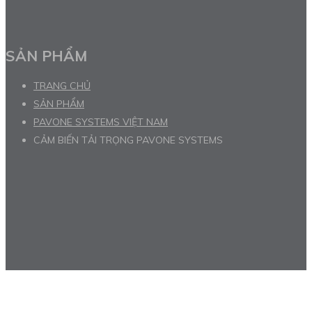
SẢN PHẨM
TRANG CHỦ
SẢN PHẨM
PAVONE SYSTEMS VIỆT NAM
CẢM BIẾN TẢI TRỌNG PAVONE SYSTEMS