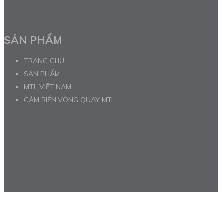
SẢN PHẨM
TRANG CHỦ
SẢN PHẨM
MTL VIỆT NAM
CẢM BIẾN VÒNG QUAY MTL