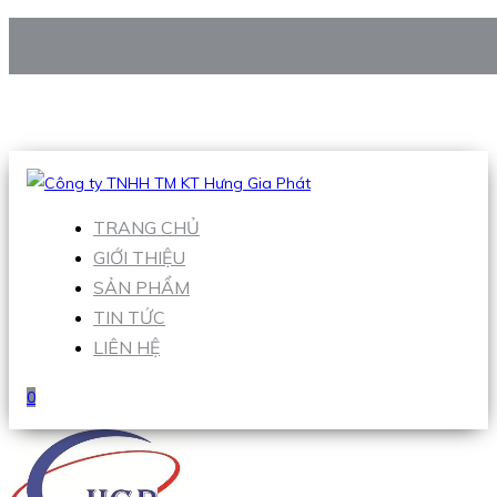
CÔNG TY TNHH TM KT HƯNG GIA PHÁT
Hotline
:
0938 906 663
Email
:
Sales1@hgpvietnam.com
TRANG CHỦ
GIỚI THIỆU
SẢN PHẨM
TIN TỨC
LIÊN HỆ
0