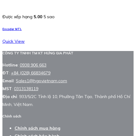
Được xếp hạng
5.00
5 sao
Encoder MTL
Quick View
CÔNG TY TNHH TM KT HƯNG GIA PHÁT
Hotline
:
0938 906 663
ĐT
:
+84 (028) 66834679
Email
:
Sales1@hgpvietnam.com
MST
:
0313138119
Địa chỉ
: 933/5/2C Tỉnh lộ 10, Phường Tân Tạo, Thành phố Hồ Chí
Minh, Việt Nam.
Chính sách
Chính sách mua hàng
Chính sách bảo hành