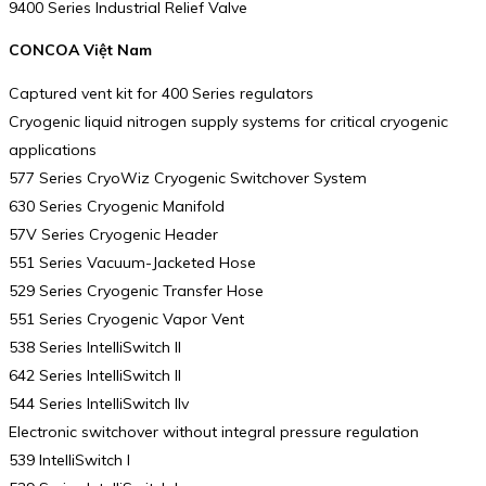
9400 Series Industrial Relief Valve
CONCOA Việt Nam
Captured vent kit for 400 Series regulators
Cryogenic liquid nitrogen supply systems for critical cryogenic
applications
577 Series CryoWiz Cryogenic Switchover System
630 Series Cryogenic Manifold
57V Series Cryogenic Header
551 Series Vacuum-Jacketed Hose
529 Series Cryogenic Transfer Hose
551 Series Cryogenic Vapor Vent
538 Series IntelliSwitch II
642 Series IntelliSwitch II
544 Series IntelliSwitch IIv
Electronic switchover without integral pressure regulation
539 IntelliSwitch I