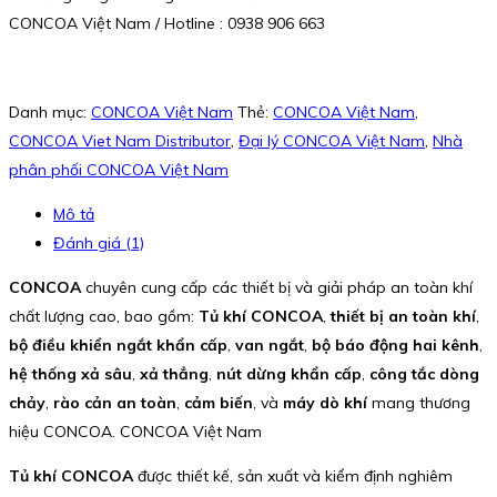
CONCOA Việt Nam / Hotline : 0938 906 663
Danh mục:
CONCOA Việt Nam
Thẻ:
CONCOA Việt Nam
,
CONCOA Viet Nam Distributor
,
Đại lý CONCOA Việt Nam
,
Nhà
phân phối CONCOA Việt Nam
Mô tả
Đánh giá (1)
CONCOA
chuyên cung cấp các thiết bị và giải pháp an toàn khí
chất lượng cao, bao gồm:
Tủ khí CONCOA
,
thiết bị an toàn khí
,
bộ điều khiển ngắt khẩn cấp
,
van ngắt
,
bộ báo động hai kênh
,
hệ thống xả sâu
,
xả thẳng
,
nút dừng khẩn cấp
,
công tắc dòng
chảy
,
rào cản an toàn
,
cảm biến
, và
máy dò khí
mang thương
hiệu CONCOA. CONCOA Việt Nam
Tủ khí CONCOA
được thiết kế, sản xuất và kiểm định nghiêm