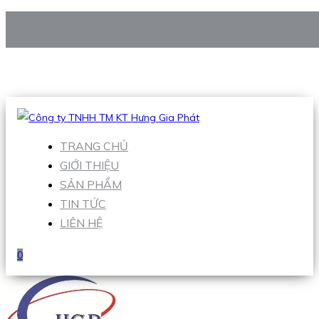
CÔNG TY TNHH TM KT HƯNG GIA PHÁT
Hotline
:
0938 906 663
Email
:
Sales1@hgpvietnam.com
TRANG CHỦ
GIỚI THIỆU
SẢN PHẨM
TIN TỨC
LIÊN HỆ
0