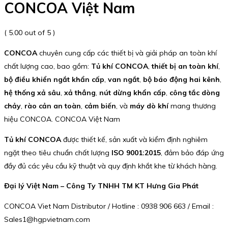
CONCOA Việt Nam
( 5.00 out of 5 )
CONCOA
chuyên cung cấp các thiết bị và giải pháp an toàn khí
chất lượng cao, bao gồm:
Tủ khí CONCOA
,
thiết bị an toàn khí
,
bộ điều khiển ngắt khẩn cấp
,
van ngắt
,
bộ báo động hai kênh
,
hệ thống xả sâu
,
xả thẳng
,
nút dừng khẩn cấp
,
công tắc dòng
chảy
,
rào cản an toàn
,
cảm biến
, và
máy dò khí
mang thương
hiệu CONCOA. CONCOA Việt Nam
Tủ khí CONCOA
được thiết kế, sản xuất và kiểm định nghiêm
ngặt theo tiêu chuẩn chất lượng
ISO 9001:2015
, đảm bảo đáp ứng
đầy đủ các yêu cầu kỹ thuật và quy định khắt khe từ khách hàng.
Đại lý Việt Nam – Công Ty TNHH TM KT Hưng Gia Phát
CONCOA Viet Nam Distributor / Hotline : 0938 906 663 / Email :
Sales1@hgpvietnam.com