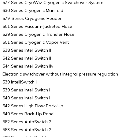
577 Series CryoWiz Cryogenic Switchover System
630 Series Cryogenic Manifold
57V Series Cryogenic Header
551 Series Vacuum-Jacketed Hose
529 Series Cryogenic Transfer Hose
551 Series Cryogenic Vapor Vent
538 Series IntelliSwitch II
642 Series IntelliSwitch II
544 Series IntelliSwitch IIv
Electronic switchover without integral pressure regulation
539 IntelliSwitch I
539 Series IntelliSwitch I
640 Series IntelliSwitch I
542 Series High Flow Back-Up
540 Series Back-Up Panel
582 Series AutoSwitch 2
583 Series AutoSwitch 2