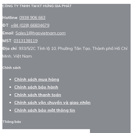
CÔNG TY TNHH TM KT HƯNG GIA PHÁT
Hotline
:
0938 906 663
ĐT
:
+84 (028) 66834679
Email
:
Sales1@hgpvietnam.com
MST
:
0313138119
Địa chỉ
: 933/5/2C Tỉnh lộ 10, Phường Tân Tạo, Thành phố Hồ Chí
Minh, Việt Nam.
Chính sách
Chính sách mua hàng
Chính sách bảo hành
Chính sách thanh toán
Chính sách vận chuyển và giao nhận
Chính sách bảo mật thông tin
Thông báo