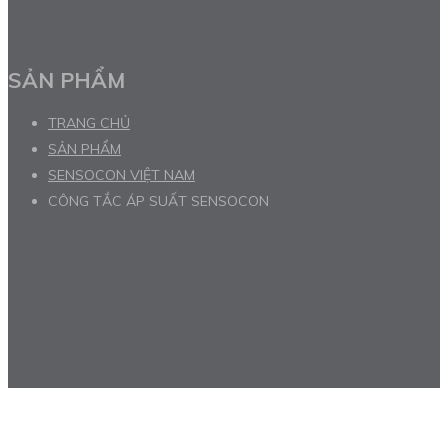
SẢN PHẨM
TRANG CHỦ
SẢN PHẨM
SENSOCON VIỆT NAM
CÔNG TẮC ÁP SUẤT SENSOCON