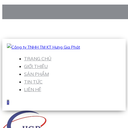
CÔNG TY TNHH TM KT HƯNG GIA PHÁT
Hotline
:
0938 906 663
Email
:
Sales1@hgpvietnam.com
TRANG CHỦ
GIỚI THIỆU
SẢN PHẨM
TIN TỨC
LIÊN HỆ
0