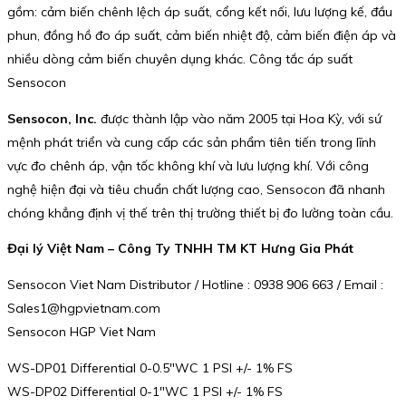
gồm: cảm biến chênh lệch áp suất, cổng kết nối, lưu lượng kế, đầu
phun, đồng hồ đo áp suất, cảm biến nhiệt độ, cảm biến điện áp và
nhiều dòng cảm biến chuyên dụng khác. Công tắc áp suất
Sensocon
Sensocon, Inc.
được thành lập vào năm 2005 tại Hoa Kỳ, với sứ
mệnh phát triển và cung cấp các sản phẩm tiên tiến trong lĩnh
vực đo chênh áp, vận tốc không khí và lưu lượng khí. Với công
nghệ hiện đại và tiêu chuẩn chất lượng cao, Sensocon đã nhanh
chóng khẳng định vị thế trên thị trường thiết bị đo lường toàn cầu.
Đại lý Việt Nam – Công Ty TNHH TM KT Hưng Gia Phát
Sensocon Viet Nam Distributor / Hotline : 0938 906 663 / Email :
Sales1@hgpvietnam.com
Sensocon HGP Viet Nam
WS-DP01 Differential 0-0.5″WC 1 PSI +/- 1% FS
WS-DP02 Differential 0-1″WC 1 PSI +/- 1% FS