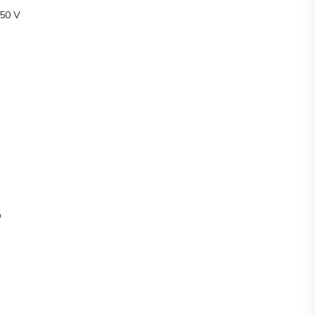
50 V
D