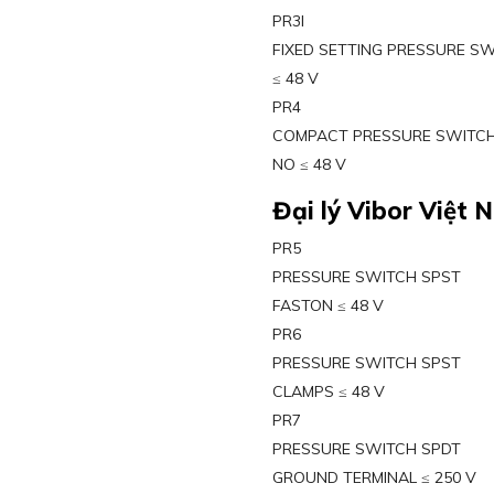
PR3I
FIXED SETTING PRESSURE S
≤ 48 V
PR4
COMPACT PRESSURE SWITCH
NO ≤ 48 V
Đại lý Vibor Việt 
PR5
PRESSURE SWITCH SPST
FASTON ≤ 48 V
PR6
PRESSURE SWITCH SPST
CLAMPS ≤ 48 V
PR7
PRESSURE SWITCH SPDT
GROUND TERMINAL ≤ 250 V