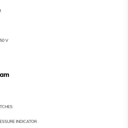
H
50 V
Nam
ITCHES
RESSURE INDICATOR