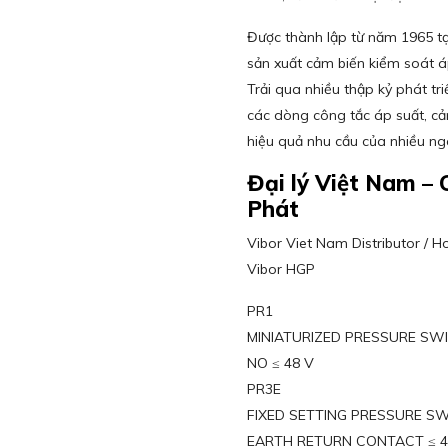
Được thành lập từ năm 1965 tại 
sản xuất cảm biến kiểm soát á
Trải qua nhiều thập kỷ phát t
các dòng công tắc áp suất, c
hiệu quả nhu cầu của nhiều n
Đại lý Việt Nam 
Phát
Vibor Viet Nam Distributor / 
Vibor HGP
PR1
MINIATURIZED PRESSURE SW
NO ≤ 48 V
PR3E
FIXED SETTING PRESSURE S
EARTH RETURN CONTACT ≤ 4