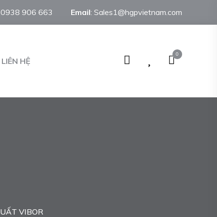
:
0938 906 663
Email
:
Sales1@hgpvietnam.com
0
LIÊN HỆ
SUẤT VIBOR