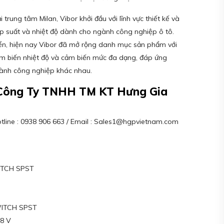
trung tâm Milan, Vibor khởi đầu với lĩnh vực thiết kế và
p suất và nhiệt độ dành cho ngành công nghiệp ô tô.
riển, hiện nay Vibor đã mở rộng danh mục sản phẩm với
ảm biến nhiệt độ và cảm biến mức đa dạng, đáp ứng
gành công nghiệp khác nhau.
– Công Ty TNHH TM KT Hưng Gia
Hotline : 0938 906 663 / Email : Sales1@hgpvietnam.com
ITCH SPST
WITCH SPST
8 V