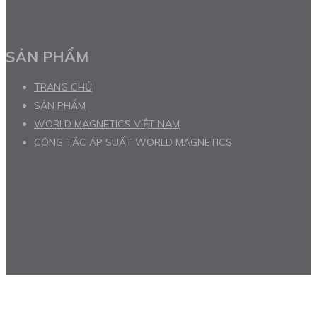
SẢN PHẨM
TRANG CHỦ
SẢN PHẨM
WORLD MAGNETICS VIỆT NAM
CÔNG TẮC ÁP SUẤT WORLD MAGNETICS