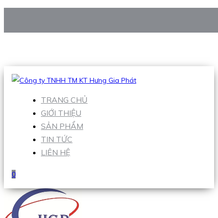
CÔNG TY TNHH TM KT HƯNG GIA PHÁT
Hotline
:
0938 906 663
Email
:
Sales1@hgpvietnam.com
TRANG CHỦ
GIỚI THIỆU
SẢN PHẨM
TIN TỨC
LIÊN HỆ
0