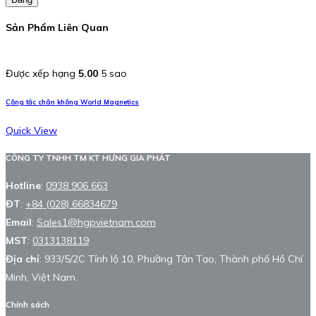
Sản Phẩm Liên Quan
Được xếp hạng
5.00
5 sao
Công tắc chân không World Magnetics
Quick View
CÔNG TY TNHH TM KT HƯNG GIA PHÁT
Hotline
:
0938 906 663
ĐT
:
+84 (028) 66834679
Email
:
Sales1@hgpvietnam.com
MST
:
0313138119
Địa chỉ
: 933/5/2C Tỉnh lộ 10, Phường Tân Tạo, Thành phố Hồ Chí
Minh, Việt Nam.
Chính sách