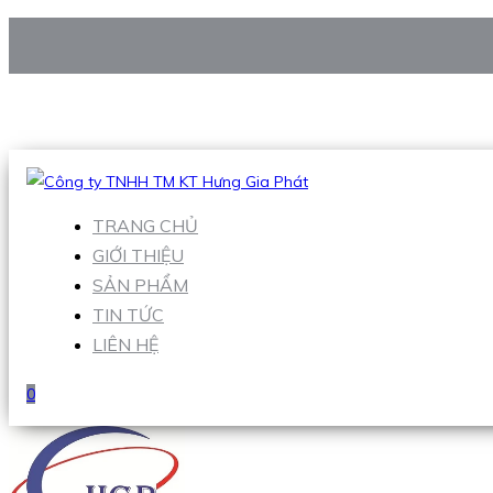
CÔNG TY TNHH TM KT HƯNG GIA PHÁT
Hotline
:
0938 906 663
Email
:
Sales1@hgpvietnam.com
TRANG CHỦ
GIỚI THIỆU
SẢN PHẨM
TIN TỨC
LIÊN HỆ
0