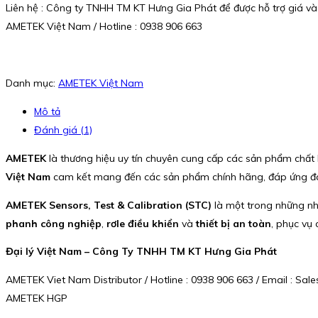
Liên hệ : Công ty TNHH TM KT Hưng Gia Phát để được hỗ trợ giá và
AMETEK Việt Nam / Hotline : 0938 906 663
Danh mục:
AMETEK Việt Nam
Mô tả
Đánh giá (1)
AMETEK
là thương hiệu uy tín chuyên cung cấp các sản phẩm chất
Việt Nam
cam kết mang đến các sản phẩm chính hãng, đáp ứng đ
AMETEK Sensors, Test & Calibration (STC)
là một trong những nhà
phanh công nghiệp
,
rơle điều khiển
và
thiết bị an toàn
, phục vụ
Đại lý Việt Nam – Công Ty TNHH TM KT Hưng Gia Phát
AMETEK Viet Nam Distributor / Hotline : 0938 906 663 / Email : S
AMETEK HGP