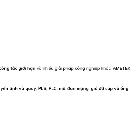
công tắc giới hạn
và nhiều giải pháp công nghiệp khác.
AMETEK
uyến tính và quay
,
PLS, PLC, mô-đun mạng
,
giá đỡ cáp và ống
,