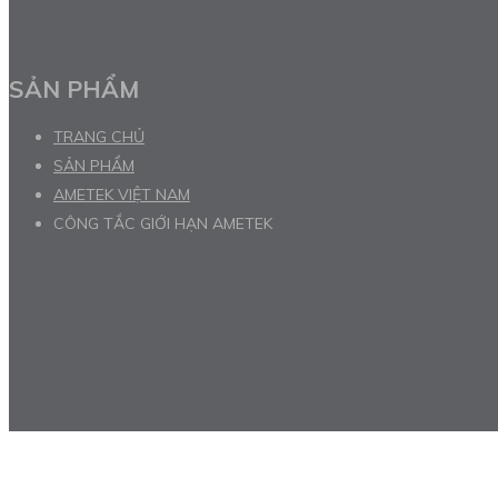
SẢN PHẨM
TRANG CHỦ
SẢN PHẨM
AMETEK VIỆT NAM
CÔNG TẮC GIỚI HẠN AMETEK