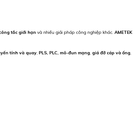
công tắc giới hạn
và nhiều giải pháp công nghiệp khác.
AMETEK
uyến tính và quay
,
PLS, PLC, mô-đun mạng
,
giá đỡ cáp và ống
,