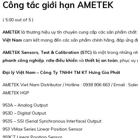
Công tắc giới hạn AMETEK
( 5.00 out of 5 )
AMETEK
là thương hiệu uy tín chuyên cung cấp các sản phẩm chất
Việt Nam
cam kết mang đến các sản phẩm chính hãng, đáp ứng đ
AMETEK Sensors, Test & Calibration (STC)
là một trong những nhà
phanh công nghiệp
,
rơle điều khiển
và
thiết bị an toàn
, phục vụ
Đại lý Việt Nam – Công Ty TNHH TM KT Hưng Gia Phát
AMETEK Viet Nam Distributor / Hotline : 0938 906 663 / Email : S
AMETEK HGP
953A – Analog Output
953D – Digital Output
953S – SSI (Serial Synchronous Interface) Output
953 VMax Series Linear Position Sensor
959CT Linear Position Sensor