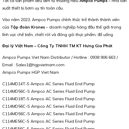
Tất cả sản phẩm đều đến từ thương hiệu
Ampco Pumps
– nhà sản
xuất thiết bị bơm uy tín toàn cầu.
Vào năm 2023, Ampco Pumps chính thức trở thành thành viên
của
Tập đoàn Krones
– doanh nghiệp hàng đầu thế giới trong
lĩnh vực chế biến, chiết rót và đóng gói thực phẩm, đồ uống.
Đại lý Việt Nam – Công Ty TNHH TM KT Hưng Gia Phát
Ampco Pumps Viet Nam Distributor / Hotline : 0938 906 663 /
Email : Sales1@hgpvietnam.com
Ampco Pumps HGP Viet Nam
C114MD14T-S Ampco AC Series Fluid End Pump
C114MD56C-S Ampco AC Series Fluid End Pump
C114MD18T-S Ampco AC Series Fluid End Pump
C114MD56C-S Ampco AC Series Fluid End Pump
C114MD56C-S Ampco AC Series Fluid End Pump
C114ME56C-S Ampco AC Series Fluid End Pump
C114ME56C-S Ampco AC Series Fluid End Pump