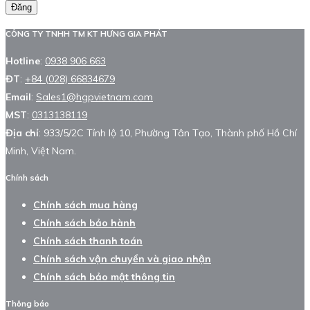
Đăng
CÔNG TY TNHH TM KT HƯNG GIA PHÁT
Hotline
:
0938 906 663
ĐT
:
+84 (028) 66834679
Email
:
Sales1@hgpvietnam.com
MST
:
0313138119
Địa chỉ
: 933/5/2C Tỉnh lộ 10, Phường Tân Tạo, Thành phố Hồ Chí
Minh, Việt Nam.
Chính sách
Chính sách mua hàng
Chính sách bảo hành
Chính sách thanh toán
Chính sách vận chuyển và giao nhận
Chính sách bảo mật thông tin
Thông báo