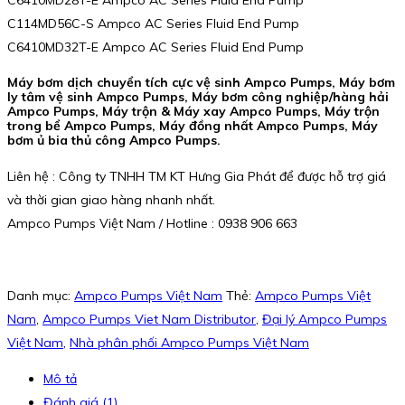
C114MD56C-S Ampco AC Series Fluid End Pump
C6410MD32T-E Ampco AC Series Fluid End Pump
Máy bơm dịch chuyển tích cực vệ sinh Ampco Pumps, Máy bơm
ly tâm vệ sinh Ampco Pumps, Máy bơm công nghiệp/hàng hải
Ampco Pumps, Máy trộn & Máy xay Ampco Pumps, Máy trộn
trong bể Ampco Pumps, Máy đồng nhất Ampco Pumps, Máy
bơm ủ bia thủ công Ampco Pumps.
Liên hệ : Công ty TNHH TM KT Hưng Gia Phát để được hỗ trợ giá
và thời gian giao hàng nhanh nhất.
Ampco Pumps Việt Nam / Hotline : 0938 906 663
Danh mục:
Ampco Pumps Việt Nam
Thẻ:
Ampco Pumps Việt
Nam
,
Ampco Pumps Viet Nam Distributor
,
Đại lý Ampco Pumps
Việt Nam
,
Nhà phân phối Ampco Pumps Việt Nam
Mô tả
Đánh giá (1)