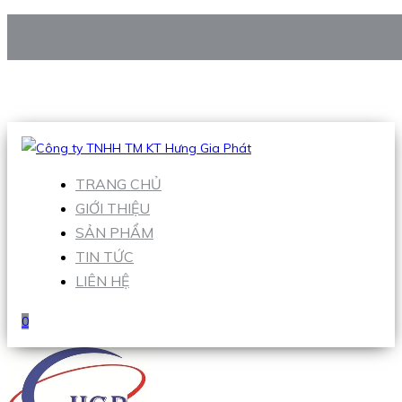
CÔNG TY TNHH TM KT HƯNG GIA PHÁT
Hotline
:
0938 906 663
Email
:
Sales1@hgpvietnam.com
TRANG CHỦ
GIỚI THIỆU
SẢN PHẨM
TIN TỨC
LIÊN HỆ
0