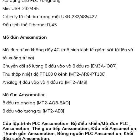
Áp dụng cho PLC Yonghong
Mini USB-232/485
Cách ly từ tính ba trong một USB-232/485/422
Đầu tinh thể Ethernet RJ45
Mô đun Amsamotion
Mô-đun từ xa không dây 4G (mô hình kinh tế giám sát tải lên và
tải xuống từ xa)
Chuyển đổi số lượng 8 đầu vào và 8 đầu ra [EM3A-IO8R]
Thu thập nhiệt độ PT100 8 kênh [MT2-AR8-PT100]
Analog 4 đầu vào và 4 đầu ra [MT2-AM8]
Mô đun Amsamotion
8 đầu ra analog [MT2-AQ8-8AO]
8 đầu vào tương tự [MT2-AE8]
Cáp lập trình PLC Amsamotion, Bộ điều khiển/Mô-đun PLC
Amsamotion, Thẻ giao tiếp Amsamotion, Đầu nối Amsamotion,
Thanh gắn Amsamotion, Bảng nguồn PLC Amsamotion, Khối
đầu cuối Amsamotion.