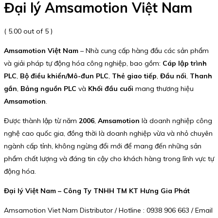
Đại lý Amsamotion Việt Nam
( 5.00 out of 5 )
Amsamotion Việt Nam
– Nhà cung cấp hàng đầu các sản phẩm
và giải pháp tự động hóa công nghiệp, bao gồm:
Cáp lập trình
PLC
,
Bộ điều khiển/Mô-đun PLC
,
Thẻ giao tiếp
,
Đầu nối
,
Thanh
gắn
,
Bảng nguồn PLC
và
Khối đầu cuối
mang thương hiệu
Amsamotion
.
Được thành lập từ năm
2006
,
Amsamotion
là doanh nghiệp công
nghệ cao quốc gia, đồng thời là doanh nghiệp vừa và nhỏ chuyên
ngành cấp tỉnh, không ngừng đổi mới để mang đến những sản
phẩm chất lượng và đáng tin cậy cho khách hàng trong lĩnh vực tự
động hóa.
Đại lý Việt Nam – Công Ty TNHH TM KT Hưng Gia Phát
Amsamotion Viet Nam Distributor / Hotline : 0938 906 663 / Email