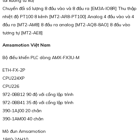
tải xuống từ xa)
Chuyển đổi số lượng 8 đầu vào và 8 đầu ra [EM3A-IO8R] Thu thập
nhiệt độ PT100 8 kênh [MT2-AR8-PT100] Analog 4 đầu vào và 4
đầu ra [MT2-AM8] 8 đầu ra analog [MT2-AQ8-8AO] 8 đầu vào
tương tự [MT2-AE8]
Amsamotion Việt Nam
Bộ điều khiển PLC dòng AMX-FX3U-M
ETH-FX-2P
CPU224XP
CPU226
972-0BB12 90 độ với cổng lập trình
972-0BB41 35 độ với cổng lập trình
390-1AJ00 20 chân
390-1AM00 40 chân
Mô đun Amsamotion
1840-2AH10