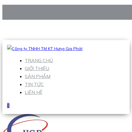
CÔNG TY TNHH TM KT HƯNG GIA PHÁT
Hotline
:
0938 906 663
Email
:
Sales1@hgpvietnam.com
TRANG CHỦ
GIỚI THIỆU
SẢN PHẨM
TIN TỨC
LIÊN HỆ
0