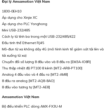
Đại lý Amsamotion Việt Nam
1830-0EH10
Áp dụng cho Xinjie XC
Áp dụng cho PLC Yonghong
Mini USB-232/485
Cách ly từ tính ba trong một USB-232/485/422
Đầu tinh thể Ethernet RJ45
Mô-đun từ xa không dây 4G (mô hình kinh tế giám sát tải lên và
tải xuống từ xa)
Chuyển đổi số lượng 8 đầu vào và 8 đầu ra [EM3A-IO8R]
Thu thập nhiệt độ PT100 8 kênh [MT2-AR8-PT100]
Analog 4 đầu vào và 4 đầu ra [MT2-AM8]
8 đầu ra analog [MT2-AQ8-8AO]
8 đầu vào tương tự [MT2-AE8]
Amsamotion Việt Nam
Bộ điều khiển PLC dòng AMX-FX3U-M