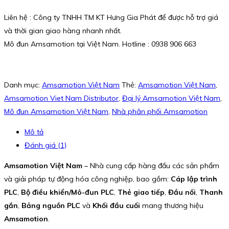
Liên hệ : Công ty TNHH TM KT Hưng Gia Phát để được hỗ trợ giá
và thời gian giao hàng nhanh nhất.
Mô đun Amsamotion tại Việt Nam. Hotline : 0938 906 663
Danh mục:
Amsamotion Việt Nam
Thẻ:
Amsamotion Việt Nam
,
Amsamotion Viet Nam Distributor
,
Đại lý Amsamotion Việt Nam
,
Mô đun Amsamotion Việt Nam
,
Nhà phân phối Amsamotion
Mô tả
Đánh giá (1)
Amsamotion Việt Nam
– Nhà cung cấp hàng đầu các sản phẩm
và giải pháp tự động hóa công nghiệp, bao gồm:
Cáp lập trình
PLC
,
Bộ điều khiển/Mô-đun PLC
,
Thẻ giao tiếp
,
Đầu nối
,
Thanh
gắn
,
Bảng nguồn PLC
và
Khối đầu cuối
mang thương hiệu
Amsamotion
.