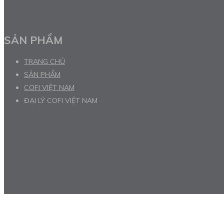
SẢN PHẨM
TRANG CHỦ
SẢN PHẨM
COFI VIỆT NAM
ĐẠI LÝ COFI VIỆT NAM