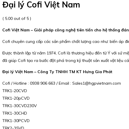
Đại lý Cofi Việt Nam
( 5.00 out of 5 )
Cofi Việt Nam – Giải pháp công nghệ tiên tiến cho hệ thống đán
Cofi chuyên cung cấp các sản phẩm chất lượng cao như: biến áp điện
Được thành lập từ năm 1974, Cofi là thương hiệu đến từ Ý với sứ m
đã giúp Cofi tạo ra bước đột phá trong kỹ thuật sản xuất vật liệu 
Đại lý Việt Nam – Công Ty TNHH TM KT Hưng Gia Phát
Cofi / Hotline : 0938 906 663 / Email : Sales1@hgpvietnam.com
TRK1-20CVD
TRK1-20pCVD
TRK1-30CVD230V
TRK1-30CHD
TRK1-30PCVD
TRK2-35VD