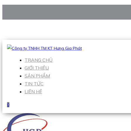
CÔNG TY TNHH TM KT HƯNG GIA PHÁT
Hotline
:
0938 906 663
Email
:
Sales1@hgpvietnam.com
TRANG CHỦ
GIỚI THIỆU
SẢN PHẨM
TIN TỨC
LIÊN HỆ
0