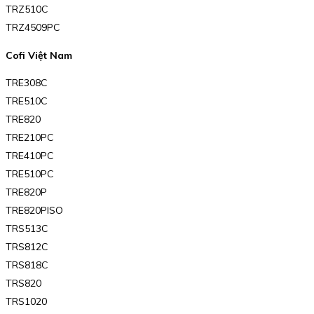
TRZ510C
TRZ4509PC
Cofi Việt Nam
TRE308C
TRE510C
TRE820
TRE210PC
TRE410PC
TRE510PC
TRE820P
TRE820PISO
TRS513C
TRS812C
TRS818C
TRS820
TRS1020