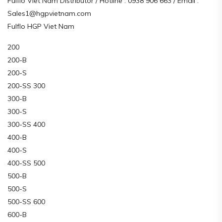
Fulflo Viet Nam Distributor / Hotline : 0938 906 663 / Email :
Sales1@hgpvietnam.com
Fulflo HGP Viet Nam
200
200-B
200-S
200-SS 300
300-B
300-S
300-SS 400
400-B
400-S
400-SS 500
500-B
500-S
500-SS 600
600-B