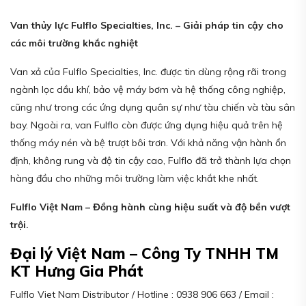
Van thủy lực Fulflo Specialties, Inc. – Giải pháp tin cậy cho
các môi trường khắc nghiệt
Van xả của Fulflo Specialties, Inc. được tin dùng rộng rãi trong
ngành lọc dầu khí, bảo vệ máy bơm và hệ thống công nghiệp,
cũng như trong các ứng dụng quân sự như tàu chiến và tàu sân
bay. Ngoài ra, van Fulflo còn được ứng dụng hiệu quả trên hệ
thống máy nén và bệ trượt bôi trơn. Với khả năng vận hành ổn
định, không rung và độ tin cậy cao, Fulflo đã trở thành lựa chọn
hàng đầu cho những môi trường làm việc khắt khe nhất.
Fulflo Việt Nam – Đồng hành cùng hiệu suất và độ bền vượt
trội.
Đại lý Việt Nam – Công Ty TNHH TM
KT Hưng Gia Phát
Fulflo Viet Nam Distributor / Hotline : 0938 906 663 / Email :