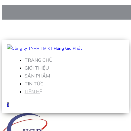
CÔNG TY TNHH TM KT HƯNG GIA PHÁT
Hotline
:
0938 906 663
Email
:
Sales1@hgpvietnam.com
TRANG CHỦ
GIỚI THIỆU
SẢN PHẨM
TIN TỨC
LIÊN HỆ
0