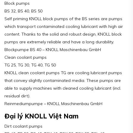
Block pumps
BS 32, BS 40, BS 50
Self priming KNOLL block pumps of the BS series are pumps
which transport contaminated cooling lubricant with high air
content. Thanks to the solid and robust design, KNOLL block
pumps are extremely reliable and have a long durability.
Blockpumpe BS 40 – KNOLL Maschinenbau GmbH
Clean coolant pumps
TG 25, TG 30, TG 40, TG 50
KNOLL clean coolant pumps TG are cooling lubricant pumps
that convey slightly contaminated media. These pumps are
able to supply machines with cleaned cooling lubricant (incl.
residual dirt).
Reinmediumpumpe – KNOLL Maschinenbau GmbH
Đại lý KNOLL Việt Nam
Dirt coolant pumps