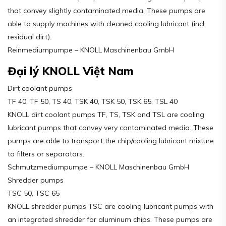
that convey slightly contaminated media. These pumps are
able to supply machines with cleaned cooling lubricant (incl.
residual dirt).
Reinmediumpumpe – KNOLL Maschinenbau GmbH
Đại lý KNOLL Việt Nam
Dirt coolant pumps
TF 40, TF 50, TS 40, TSK 40, TSK 50, TSK 65, TSL 40
KNOLL dirt coolant pumps TF, TS, TSK and TSL are cooling
lubricant pumps that convey very contaminated media. These
pumps are able to transport the chip/cooling lubricant mixture
to filters or separators.
Schmutzmediumpumpe – KNOLL Maschinenbau GmbH
Shredder pumps
TSC 50, TSC 65
KNOLL shredder pumps TSC are cooling lubricant pumps with
an integrated shredder for aluminum chips. These pumps are