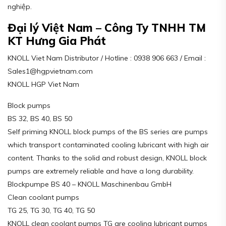
nghiệp.
Đại lý Việt Nam – Công Ty TNHH TM
KT Hưng Gia Phát
KNOLL Viet Nam Distributor / Hotline : 0938 906 663 / Email :
Sales1@hgpvietnam.com
KNOLL HGP Viet Nam
Block pumps
BS 32, BS 40, BS 50
Self priming KNOLL block pumps of the BS series are pumps
which transport contaminated cooling lubricant with high air
content. Thanks to the solid and robust design, KNOLL block
pumps are extremely reliable and have a long durability.
Blockpumpe BS 40 – KNOLL Maschinenbau GmbH
Clean coolant pumps
TG 25, TG 30, TG 40, TG 50
KNOLL clean coolant pumps TG are cooling lubricant pumps