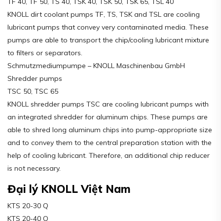
TF 40, TF 50, TS 40, TSK 40, TSK 50, TSK 65, TSL 40
KNOLL dirt coolant pumps TF, TS, TSK and TSL are cooling
lubricant pumps that convey very contaminated media. These
pumps are able to transport the chip/cooling lubricant mixture
to filters or separators.
Schmutzmediumpumpe – KNOLL Maschinenbau GmbH
Shredder pumps
TSC 50, TSC 65
KNOLL shredder pumps TSC are cooling lubricant pumps with
an integrated shredder for aluminum chips. These pumps are
able to shred long aluminum chips into pump-appropriate size
and to convey them to the central preparation station with the
help of cooling lubricant. Therefore, an additional chip reducer
is not necessary.
Đại lý KNOLL Việt Nam
KTS 20-30 Q
KTS 20-40 Q