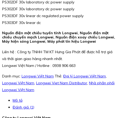
PS302DF 30v laboratory dc power supply
PS302DF 30v laboratory dc power supply
PS303DF 30v linear dc regulated power supply
PS303DF 30v linear dc
Nguồn điện một chiều tuyến tính Longwei, Nguồn điện một
chiều chuyển mạch Longwei, Nguồn điện xoay chiều Longwei,
Máy hiện sóng Longwei, Máy phát tín hiệu Longwei
Liên hệ : Công ty TNHH TM KT Hưng Gia Phát để được hỗ trợ giá
và thời gian giao hàng nhanh nhất.
Longwei Việt Nam / Hotline : 0938 906 663
Danh mục:
Longwei Việt Nam
Thẻ:
Đại lý Longwei Việt Nam
,
Longwei Việt Nam
,
Longwei Viet Nam Distributor
,
Nhà phân phối
Longwei Việt Nam
Mô tả
Đánh giá (1)
Công ty Longwei Việt Nam