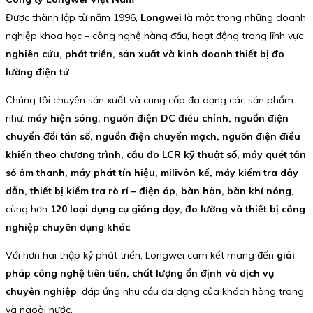
Được thành lập từ năm 1996,
Longwei
là một trong những doanh
nghiệp khoa học – công nghệ hàng đầu, hoạt động trong lĩnh vực
nghiên cứu, phát triển, sản xuất và kinh doanh thiết bị đo
lường điện tử
.
Chúng tôi chuyên sản xuất và cung cấp đa dạng các sản phẩm
như:
máy hiện sóng, nguồn điện DC điều chỉnh, nguồn điện
chuyển đổi tần số, nguồn điện chuyển mạch, nguồn điện điều
khiển theo chương trình, cầu đo LCR kỹ thuật số, máy quét tần
số âm thanh, máy phát tín hiệu, milivôn kế, máy kiểm tra dây
dẫn, thiết bị kiểm tra rò rỉ – điện áp, bàn hàn, bàn khí nóng
,
cùng hơn
120 loại dụng cụ giảng dạy, đo lường và thiết bị công
nghiệp chuyên dụng khác
.
Với hơn hai thập kỷ phát triển, Longwei cam kết mang đến
giải
pháp công nghệ tiên tiến, chất lượng ổn định và dịch vụ
chuyên nghiệp
, đáp ứng nhu cầu đa dạng của khách hàng trong
và ngoài nước.