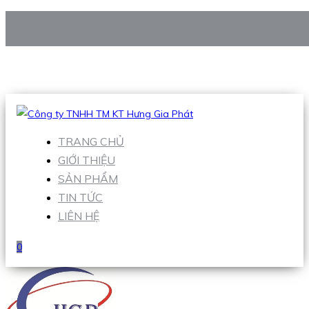
CÔNG TY TNHH TM KT HƯNG GIA PHÁT
Hotline
:
0938 906 663
Email
:
Sales1@hgpvietnam.com
TRANG CHỦ
GIỚI THIỆU
SẢN PHẨM
TIN TỨC
LIÊN HỆ
0