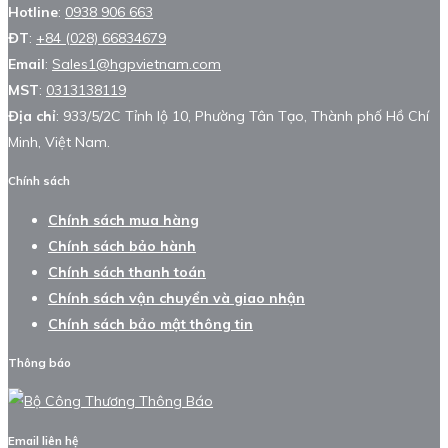
Hotline
:
0938 906 663
ĐT
:
+84 (028) 66834679
Email
:
Sales1@hgpvietnam.com
MST
:
0313138119
Địa chỉ
: 933/5/2C Tỉnh lộ 10, Phường Tân Tạo, Thành phố Hồ Chí
Minh, Việt Nam.
Chính sách
Chính sách mua hàng
Chính sách bảo hành
Chính sách thanh toán
Chính sách vận chuyển và giao nhận
Chính sách bảo mật thông tin
Thông báo
Email liên hệ