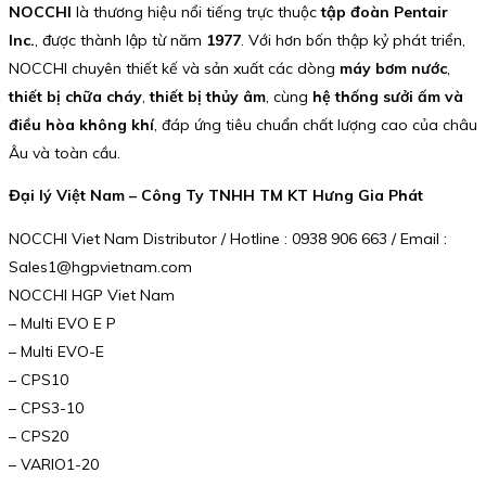
NOCCHI
là thương hiệu nổi tiếng trực thuộc
tập đoàn Pentair
Inc.
, được thành lập từ năm
1977
. Với hơn bốn thập kỷ phát triển,
NOCCHI chuyên thiết kế và sản xuất các dòng
máy bơm nước
,
thiết bị chữa cháy
,
thiết bị thủy âm
, cùng
hệ thống sưởi ấm và
điều hòa không khí
, đáp ứng tiêu chuẩn chất lượng cao của châu
Âu và toàn cầu.
Đại lý Việt Nam – Công Ty TNHH TM KT Hưng Gia Phát
NOCCHI Viet Nam Distributor / Hotline : 0938 906 663 / Email :
Sales1@hgpvietnam.com
NOCCHI HGP Viet Nam
– Multi EVO E P
– Multi EVO-E
– CPS10
– CPS3-10
– CPS20
– VARIO1-20