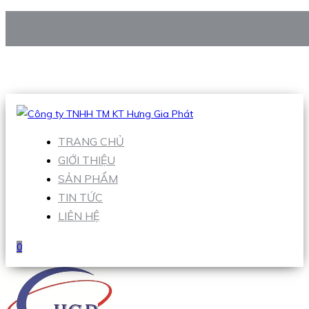
CÔNG TY TNHH TM KT HƯNG GIA PHÁT
Hotline
:
0938 906 663
Email
:
Sales1@hgpvietnam.com
TRANG CHỦ
GIỚI THIỆU
SẢN PHẨM
TIN TỨC
LIÊN HỆ
0