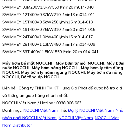
SWIMMEY 33M230V1.5kW550 l/min20 m014-040
SWIMMEY 12T400V0.37kW210 l/min13 m014-011
SWIMMEY 15T400V0.5kW250 l/min15 m014-013
SWIMMEY 19T400V0.75kW310 l/min20 m014-015
SWIMMEY 24T400V1.0kW400 l/min15 m014-017
SWIMMEY 28T400V1.13kW480 l/min17 m014-039
SWIMMEY 33T 400V 1.5kW 550 l/min 20 m 014-041
Máy bơm bề mặt NOCCHI , Máy bơm tự mồi NOCCHI, Máy bơm
nước NOCCHI, Máy bơm nâng NOCCHI, Máy bơm ly tâm đứng
NOCCHI, Máy bơm ly nằm ngang NOCCHI, Máy bơm đa năng
NOCCHI, Bộ tăng áp NOCCHI.
Liên hệ : Công ty TNHH TM KT Hưng Gia Phát để được hỗ trợ giá
và thời gian giao hàng nhanh nhất.
NOCCHI Việt Nam / Hotline : 0938 906 663
Danh mục:
NOCCHI Việt Nam
Thẻ:
Đại lý NOCCHI Việt Nam
,
Nhà
phân phối NOCCHI Việt Nam
,
NOCCHI Việt Nam
,
NOCCHI Viet
Nam Distributor