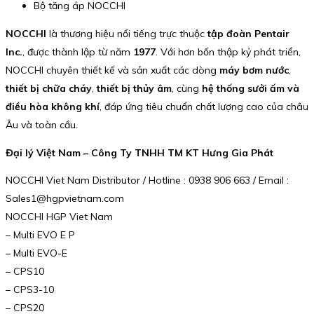
Bộ tăng áp NOCCHI
NOCCHI
là thương hiệu nổi tiếng trực thuộc
tập đoàn Pentair
Inc.
, được thành lập từ năm
1977
. Với hơn bốn thập kỷ phát triển,
NOCCHI chuyên thiết kế và sản xuất các dòng
máy bơm nước
,
thiết bị chữa cháy
,
thiết bị thủy âm
, cùng
hệ thống sưởi ấm và
điều hòa không khí
, đáp ứng tiêu chuẩn chất lượng cao của châu
Âu và toàn cầu.
Đại lý Việt Nam – Công Ty TNHH TM KT Hưng Gia Phát
NOCCHI Viet Nam Distributor / Hotline : 0938 906 663 / Email :
Sales1@hgpvietnam.com
NOCCHI HGP Viet Nam
– Multi EVO E P
– Multi EVO-E
– CPS10
– CPS3-10
– CPS20