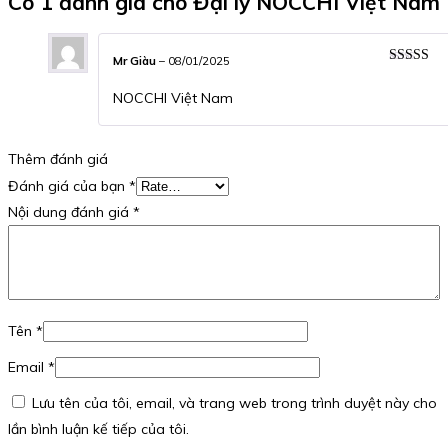
Có 1 đánh giá cho
Đại lý NOCCHI Việt Nam
Mr Giàu
–
08/01/2025
Được xếp
hạng
5
5 s
NOCCHI Việt Nam
Thêm đánh giá
Đánh giá của bạn
*
Nội dung đánh giá
*
Tên
*
Email
*
Lưu tên của tôi, email, và trang web trong trình duyệt này cho
lần bình luận kế tiếp của tôi.