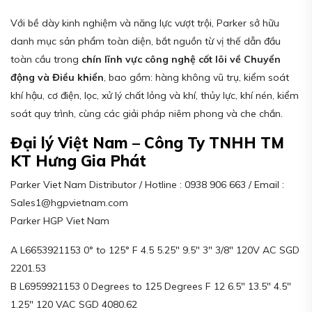
Với bề dày kinh nghiệm và năng lực vượt trội, Parker sở hữu
danh mục sản phẩm toàn diện, bắt nguồn từ vị thế dẫn đầu
toàn cầu trong
chín lĩnh vực công nghệ cốt lõi về Chuyển
động và Điều khiển
, bao gồm: hàng không vũ trụ, kiểm soát
khí hậu, cơ điện, lọc, xử lý chất lỏng và khí, thủy lực, khí nén, kiểm
soát quy trình, cùng các giải pháp niêm phong và che chắn.
Đại lý Việt Nam – Công Ty TNHH TM
KT Hưng Gia Phát
Parker Viet Nam Distributor / Hotline : 0938 906 663 / Email :
Sales1@hgpvietnam.com
Parker HGP Viet Nam
A L6653921153 0° to 125° F 4.5 5.25″ 9.5″ 3″ 3/8″ 120V AC SGD
2201.53
B L6959921153 0 Degrees to 125 Degrees F 12 6.5″ 13.5″ 4.5″
1.25″ 120 VAC SGD 4080.62