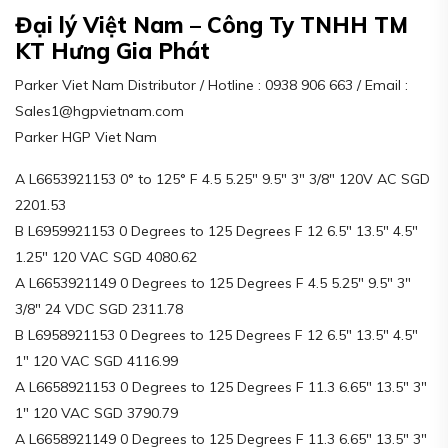
Đại lý Việt Nam – Công Ty TNHH TM
KT Hưng Gia Phát
Parker Viet Nam Distributor / Hotline : 0938 906 663 / Email :
Sales1@hgpvietnam.com
Parker HGP Viet Nam
A L6653921153 0° to 125° F 4.5 5.25″ 9.5″ 3″ 3/8″ 120V AC SGD
2201.53
B L6959921153 0 Degrees to 125 Degrees F 12 6.5″ 13.5″ 4.5″
1.25″ 120 VAC SGD 4080.62
A L6653921149 0 Degrees to 125 Degrees F 4.5 5.25″ 9.5″ 3″
3/8″ 24 VDC SGD 2311.78
B L6958921153 0 Degrees to 125 Degrees F 12 6.5″ 13.5″ 4.5″
1″ 120 VAC SGD 4116.99
A L6658921153 0 Degrees to 125 Degrees F 11.3 6.65″ 13.5″ 3″
1″ 120 VAC SGD 3790.79
A L6658921149 0 Degrees to 125 Degrees F 11.3 6.65″ 13.5″ 3″