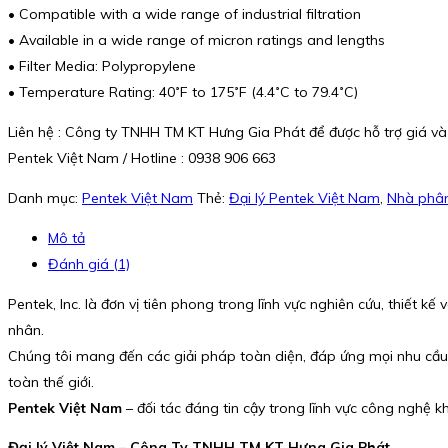
• Compatible with a wide range of industrial filtration
• Available in a wide range of micron ratings and lengths
• Filter Media: Polypropylene
• Temperature Rating: 40˚F to 175˚F (4.4˚C to 79.4˚C)
Liên hệ : Công ty TNHH TM KT Hưng Gia Phát để được hỗ trợ giá và
Pentek Việt Nam / Hotline : 0938 906 663
Danh mục:
Pentek Việt Nam
Thẻ:
Đại lý Pentek Việt Nam
,
Nhà phân
Mô tả
Đánh giá (1)
Pentek, Inc. là đơn vị tiên phong trong lĩnh vực nghiên cứu, thiết
nhân.
Chúng tôi mang đến các giải pháp toàn diện, đáp ứng mọi nhu cầu 
toàn thế giới.
Pentek Việt Nam
– đối tác đáng tin cậy trong lĩnh vực công nghệ kh
Đại lý Việt Nam – Công Ty TNHH TM KT Hưng Gia Phát