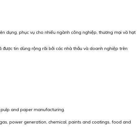
huyên dụng, phục vụ cho nhiều ngành công nghiệp, thương mại và hạt
 được tin dùng rộng rãi bởi các nhà thầu và doanh nghiệp trên
 as pulp and paper manufacturing.
and gas, power generation, chemical, paints and coatings, food and