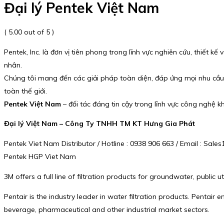
Đại lý Pentek Việt Nam
( 5.00 out of 5 )
Pentek, Inc. là đơn vị tiên phong trong lĩnh vực nghiên cứu, thiết
nhân.
Chúng tôi mang đến các giải pháp toàn diện, đáp ứng mọi nhu cầu 
toàn thế giới.
Pentek Việt Nam
– đối tác đáng tin cậy trong lĩnh vực công nghệ kh
Đại lý Việt Nam – Công Ty TNHH TM KT Hưng Gia Phát
Pentek Viet Nam Distributor / Hotline : 0938 906 663 / Email : Sa
Pentek HGP Viet Nam
3M offers a full line of filtration products for groundwater, public
Pentair is the industry leader in water filtration products. Pentai
beverage, pharmaceutical and other industrial market sectors.