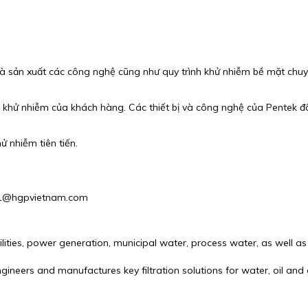
 kế và sản xuất các công nghệ cũng như quy trình khử nhiễm bề mặt c
khử nhiễm của khách hàng. Các thiết bị và công nghệ của Pentek đã
ử nhiễm tiên tiến.
les1@hgpvietnam.com
 utilities, power generation, municipal water, process water, as well
r engineers and manufactures key filtration solutions for water, oil 