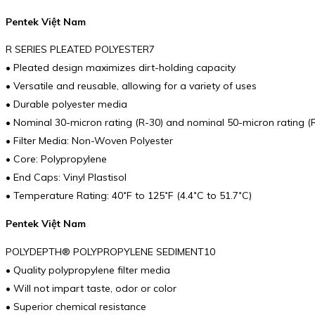
Pentek Việt Nam
R SERIES PLEATED POLYESTER7
• Pleated design maximizes dirt-holding capacity
• Versatile and reusable, allowing for a variety of uses
• Durable polyester media
• Nominal 30-micron rating (R-30) and nominal 50-micron rating (
• Filter Media: Non-Woven Polyester
• Core: Polypropylene
• End Caps: Vinyl Plastisol
• Temperature Rating: 40˚F to 125˚F (4.4˚C to 51.7˚C)
Pentek Việt Nam
POLYDEPTH® POLYPROPYLENE SEDIMENT10
• Quality polypropylene filter media
• Will not impart taste, odor or color
• Superior chemical resistance