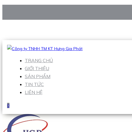
CÔNG TY TNHH TM KT HƯNG GIA PHÁT
Hotline
:
0938 906 663
Email
:
Sales1@hgpvietnam.com
TRANG CHỦ
GIỚI THIỆU
SẢN PHẨM
TIN TỨC
LIÊN HỆ
0