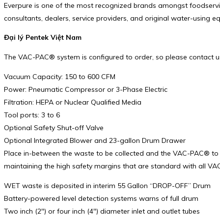
Everpure is one of the most recognized brands amongst foodservice
consultants, dealers, service providers, and original water-using 
Đại lý Pentek Việt Nam
The VAC-PAC® system is configured to order, so please contact us t
Vacuum Capacity: 150 to 600 CFM
Power: Pneumatic Compressor or 3-Phase Electric
Filtration: HEPA or Nuclear Qualified Media
Tool ports: 3 to 6
Optional Safety Shut-off Valve
Optional Integrated Blower and 23-gallon Drum Drawer
Place in-between the waste to be collected and the VAC-PAC® to 
maintaining the high safety margins that are standard with all 
WET waste is deposited in interim 55 Gallon “DROP-OFF” Drum
Battery-powered level detection systems warns of full drum
Two inch (2″) or four inch (4″) diameter inlet and outlet tubes