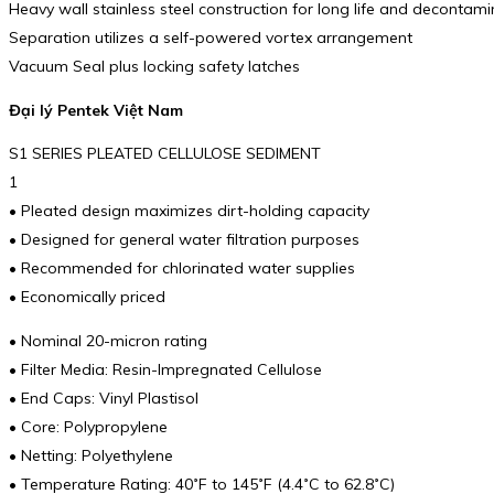
Heavy wall stainless steel construction for long life and decontami
Separation utilizes a self-powered vortex arrangement
Vacuum Seal plus locking safety latches
Đại lý Pentek Việt Nam
S1 SERIES PLEATED CELLULOSE SEDIMENT
1
• Pleated design maximizes dirt-holding capacity
• Designed for general water filtration purposes
• Recommended for chlorinated water supplies
• Economically priced
• Nominal 20-micron rating
• Filter Media: Resin-Impregnated Cellulose
• End Caps: Vinyl Plastisol
• Core: Polypropylene
• Netting: Polyethylene
• Temperature Rating: 40˚F to 145˚F (4.4˚C to 62.8˚C)