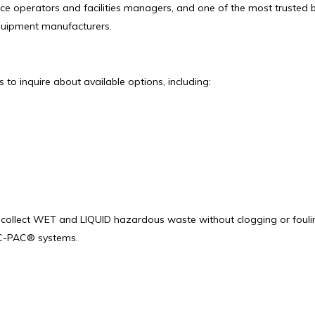
 operators and facilities managers, and one of the most trusted br
equipment manufacturers.
o inquire about available options, including:
collect WET and LIQUID hazardous waste without clogging or foulin
VAC-PAC® systems.