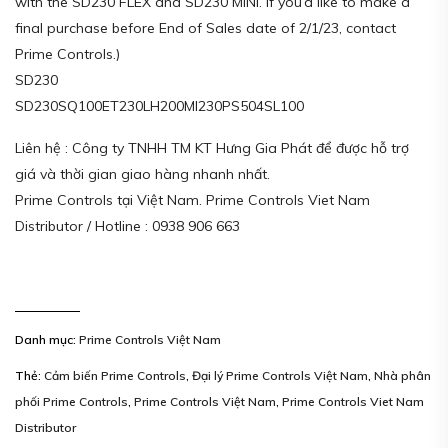
with the SD230 FLEX and SD230 MINI. If you’d like to make a
final purchase before End of Sales date of 2/1/23, contact
Prime Controls.)
SD230
SD230SQ100ET230LH200MI230PS504SL100
Liên hệ : Công ty TNHH TM KT Hưng Gia Phát để được hỗ trợ
giá và thời gian giao hàng nhanh nhất.
Prime Controls tại Việt Nam. Prime Controls Viet Nam
Distributor / Hotline : 0938 906 663
Danh mục:
Prime Controls Việt Nam
Thẻ:
Cảm biến Prime Controls
,
Đại lý Prime Controls Việt Nam
,
Nhà phân
phối Prime Controls
,
Prime Controls Việt Nam
,
Prime Controls Viet Nam
Distributor