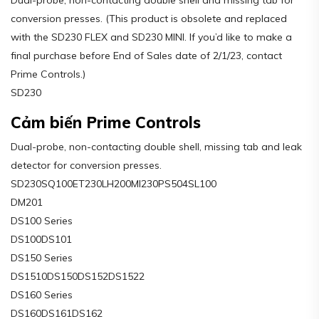
conversion presses. (This product is obsolete and replaced
with the SD230 FLEX and SD230 MINI. If you’d like to make a
final purchase before End of Sales date of 2/1/23, contact
Prime Controls.)
SD230
Cảm biến Prime Controls
Dual-probe, non-contacting double shell, missing tab and leak
detector for conversion presses.
SD230SQ100ET230LH200MI230PS504SL100
DM201
DS100 Series
DS100DS101
DS150 Series
DS1510DS150DS152DS1522
DS160 Series
DS160DS161DS162