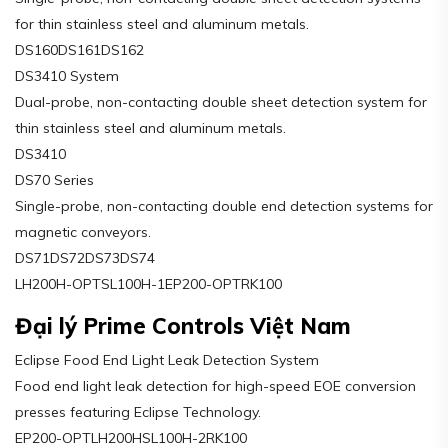
for thin stainless steel and aluminum metals.
DS160DS161DS162
DS3410 System
Dual-probe, non-contacting double sheet detection system for
thin stainless steel and aluminum metals.
DS3410
DS70 Series
Single-probe, non-contacting double end detection systems for
magnetic conveyors.
DS71DS72DS73DS74
LH200H-OPTSL100H-1EP200-OPTRK100
Đại lý Prime Controls Việt Nam
Eclipse Food End Light Leak Detection System
Food end light leak detection for high-speed EOE conversion
presses featuring Eclipse Technology.
EP200-OPTLH200HSL100H-2RK100