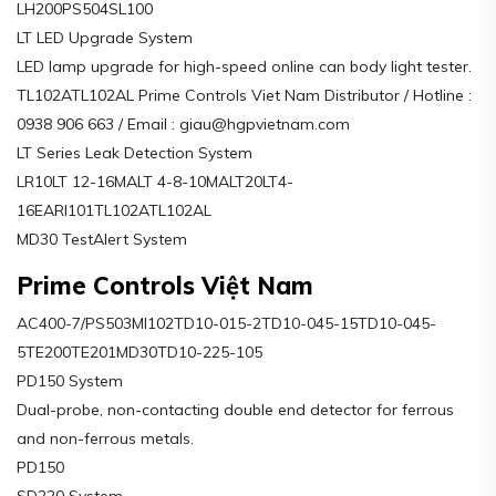
LH200PS504SL100
LT LED Upgrade System
LED lamp upgrade for high-speed online can body light tester.
TL102ATL102AL Prime Controls Viet Nam Distributor / Hotline :
0938 906 663 / Email : giau@hgpvietnam.com
LT Series Leak Detection System
LR10LT 12-16MALT 4-8-10MALT20LT4-
16EARI101TL102ATL102AL
MD30 TestAlert System
Prime Controls Việt Nam
AC400-7/PS503MI102TD10-015-2TD10-045-15TD10-045-
5TE200TE201MD30TD10-225-105
PD150 System
Dual-probe, non-contacting double end detector for ferrous
and non-ferrous metals.
PD150
SD220 System