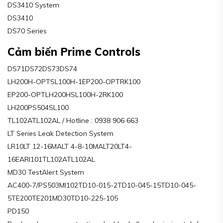
DS3410 System
DS3410
DS70 Series
Cảm biến Prime Controls
DS71DS72DS73DS74
LH200H-OPTSL100H-1EP200-OPTRK100
EP200-OPTLH200HSL100H-2RK100
LH200PS504SL100
TL102ATL102AL / Hotline : 0938 906 663
LT Series Leak Detection System
LR10LT 12-16MALT 4-8-10MALT20LT4-
16EARI101TL102ATL102AL
MD30 TestAlert System
AC400-7/PS503MI102TD10-015-2TD10-045-15TD10-045-
5TE200TE201MD30TD10-225-105
PD150