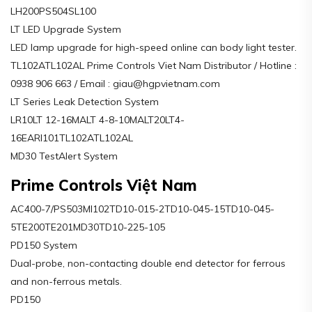
LH200PS504SL100
LT LED Upgrade System
LED lamp upgrade for high-speed online can body light tester.
TL102ATL102AL Prime Controls Viet Nam Distributor / Hotline :
0938 906 663 / Email : giau@hgpvietnam.com
LT Series Leak Detection System
LR10LT 12-16MALT 4-8-10MALT20LT4-
16EARI101TL102ATL102AL
MD30 TestAlert System
Prime Controls Việt Nam
AC400-7/PS503MI102TD10-015-2TD10-045-15TD10-045-
5TE200TE201MD30TD10-225-105
PD150 System
Dual-probe, non-contacting double end detector for ferrous
and non-ferrous metals.
PD150