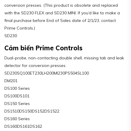
conversion presses. (This product is obsolete and replaced
with the SD230 FLEX and SD230 MINI. If you’d like to make a
final purchase before End of Sales date of 2/1/23, contact
Prime Controls.)
SD230
Cảm biến Prime Controls
Dual-probe, non-contacting double shell, missing tab and leak
detector for conversion presses.
SD230SQ100ET230LH200MI230PS504SL100
DM201
DS100 Series
DS100DS101
DS150 Series
DS1510DS150DS152DS1522
DS160 Series
DS160DS161DS162