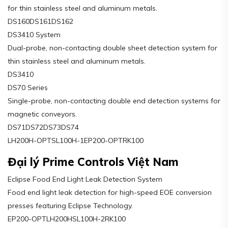
for thin stainless steel and aluminum metals.
DS160DS161DS162
DS3410 System
Dual-probe, non-contacting double sheet detection system for
thin stainless steel and aluminum metals.
DS3410
DS70 Series
Single-probe, non-contacting double end detection systems for
magnetic conveyors.
DS71DS72DS73DS74
LH200H-OPTSL100H-1EP200-OPTRK100
Đại lý Prime Controls Việt Nam
Eclipse Food End Light Leak Detection System
Food end light leak detection for high-speed EOE conversion
presses featuring Eclipse Technology.
EP200-OPTLH200HSL100H-2RK100