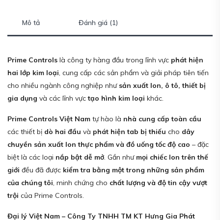
Mô tả
Đánh giá (1)
Prime Controls
là công ty hàng đầu trong lĩnh vực
phát hiện
hai lớp kim loại
, cung cấp các sản phẩm và giải pháp tiên tiến
cho nhiều ngành công nghiệp như
sản xuất lon, ô tô, thiết bị
gia dụng
và các lĩnh vực
tạo hình kim loại
khác.
Prime Controls Việt Nam
tự hào là
nhà cung cấp toàn cầu
các thiết bị
dò hai đầu
và
phát hiện tab bị thiếu
cho
dây
chuyền sản xuất lon thực phẩm và đồ uống tốc độ cao
– đặc
biệt là các loại
nắp bật dễ mở
. Gần như
mọi chiếc lon trên thế
giới
đều đã được
kiểm tra bằng một trong những sản phẩm
của chúng tôi
, minh chứng cho
chất lượng và độ tin cậy vượt
trội
của Prime Controls.
Đại lý Việt Nam – Công Ty TNHH TM KT Hưng Gia Phát