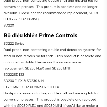
Dual-probe, non-contacting double shell and missing tab for
conversion presses. (This product is obsolete and no longer
available. Please see the recommended replacement, SD230
FLEX and SD230 MINI.)
SD220
Bộ điều khiển Prime Controls
SD222 Series
Dual-probe, non-contacting double end detection systems for
steel or non-ferrous metal ends. (This product is obsolete and
no longer available. Please see the recommended
replacement, SD230 FLEX and SD230 MINI.)
SD222SD122
SD230 FLEX & SD230 MINI
ET230MI230SD230 MINISD230 FLEX
Dual-probe, non-contacting double shell and missing tab for
conversion presses. (This product is obsolete and replaced
with the SD230 FLEX and SD230 MINI. If you’d like to make a