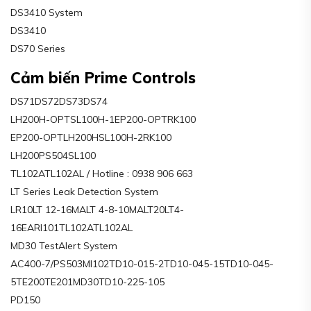
DS3410 System
DS3410
DS70 Series
Cảm biến Prime Controls
DS71DS72DS73DS74
LH200H-OPTSL100H-1EP200-OPTRK100
EP200-OPTLH200HSL100H-2RK100
LH200PS504SL100
TL102ATL102AL / Hotline : 0938 906 663
LT Series Leak Detection System
LR10LT 12-16MALT 4-8-10MALT20LT4-
16EARI101TL102ATL102AL
MD30 TestAlert System
AC400-7/PS503MI102TD10-015-2TD10-045-15TD10-045-
5TE200TE201MD30TD10-225-105
PD150