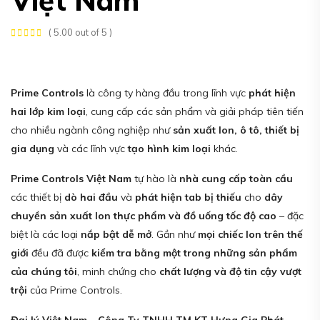
( 5.00 out of 5 )
Prime Controls
là công ty hàng đầu trong lĩnh vực
phát hiện
hai lớp kim loại
, cung cấp các sản phẩm và giải pháp tiên tiến
cho nhiều ngành công nghiệp như
sản xuất lon, ô tô, thiết bị
gia dụng
và các lĩnh vực
tạo hình kim loại
khác.
Prime Controls Việt Nam
tự hào là
nhà cung cấp toàn cầu
các thiết bị
dò hai đầu
và
phát hiện tab bị thiếu
cho
dây
chuyền sản xuất lon thực phẩm và đồ uống tốc độ cao
– đặc
biệt là các loại
nắp bật dễ mở
. Gần như
mọi chiếc lon trên thế
giới
đều đã được
kiểm tra bằng một trong những sản phẩm
của chúng tôi
, minh chứng cho
chất lượng và độ tin cậy vượt
trội
của Prime Controls.
Đại lý Việt Nam – Công Ty TNHH TM KT Hưng Gia Phát