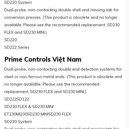
SD220 System
Dual-probe, non-contacting double shell and missing tab for
conversion presses. (This product is obsolete and no longer
available. Please see the recommended replacement, SD230
FLEX and SD230 MINI.)
SD220
SD222 Series
Prime Controls Việt Nam
Dual-probe, non-contacting double end detection systems for
steel or non-ferrous metal ends. (This product is obsolete and
no longer available. Please see the recommended
replacement, SD230 FLEX and SD230 MINI.)
SD222SD122
SD230 FLEX & SD230 MINI
ET230MI230SD230 MINISD230 FLEX
SD230 System
Dual-probe, non-contacting double shell and missing tab for