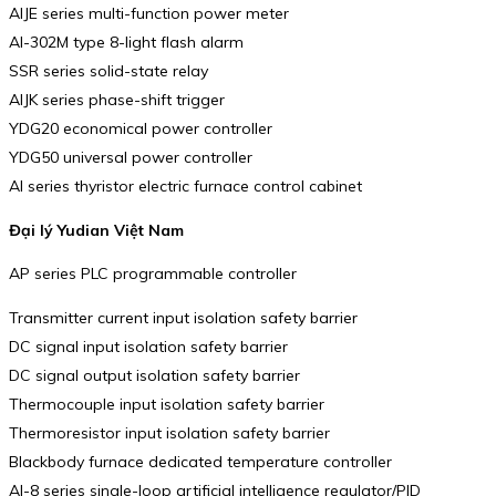
AIJE series multi-function power meter
AI-302M type 8-light flash alarm
SSR series solid-state relay
AIJK series phase-shift trigger
YDG20 economical power controller
YDG50 universal power controller
AI series thyristor electric furnace control cabinet
Đại lý Yudian Việt Nam
AP series PLC programmable controller
Transmitter current input isolation safety barrier
DC signal input isolation safety barrier
DC signal output isolation safety barrier
Thermocouple input isolation safety barrier
Thermoresistor input isolation safety barrier
Blackbody furnace dedicated temperature controller
AI-8 series single-loop artificial intelligence regulator/PID