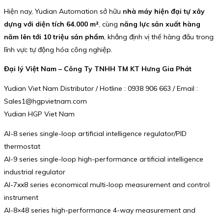
Hiện nay, Yudian Automation sở hữu
nhà máy hiện đại tự xây
dựng với diện tích 64.000 m²
, cùng
năng lực sản xuất hàng
năm lên tới 10 triệu sản phẩm
, khẳng định vị thế hàng đầu trong
lĩnh vực tự động hóa công nghiệp.
Đại lý Việt Nam – Công Ty TNHH TM KT Hưng Gia Phát
Yudian Viet Nam Distributor / Hotline : 0938 906 663 / Email :
Sales1@hgpvietnam.com
Yudian HGP Viet Nam
AI-8 series single-loop artificial intelligence regulator/PID
thermostat
AI-9 series single-loop high-performance artificial intelligence
industrial regulator
AI-7xx8 series economical multi-loop measurement and control
instrument
AI-8×48 series high-performance 4-way measurement and