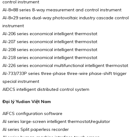
control instrument
AI-8×88 series 8-way measurement and control instrument
AI-8×29 series dual-way photovoltaic industry cascade control
instrument
AI-206 series economical intelligent thermostat
AI-207 series economical intelligent thermostat
AI-208 series economical intelligent thermostat
AI-218 series economical intelligent thermostat
AI-226 series economical multifunctional intelligent thermostat
AI-733/733P series three-phase three-wire phase-shift trigger
special instrument
AIDCS intelligent distributed control system
Đại lý Yudian Việt Nam
AIFCS configuration software
AI series large-screen intelligent thermostat/regulator
AI series Split paperless recorder