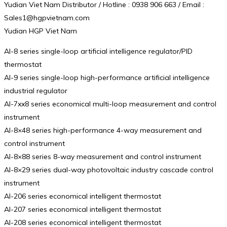
Yudian Viet Nam Distributor / Hotline : 0938 906 663 / Email :
Sales1@hgpvietnam.com
Yudian HGP Viet Nam
AI-8 series single-loop artificial intelligence regulator/PID
thermostat
AI-9 series single-loop high-performance artificial intelligence
industrial regulator
AI-7xx8 series economical multi-loop measurement and control
instrument
AI-8×48 series high-performance 4-way measurement and
control instrument
AI-8×88 series 8-way measurement and control instrument
AI-8×29 series dual-way photovoltaic industry cascade control
instrument
AI-206 series economical intelligent thermostat
AI-207 series economical intelligent thermostat
AI-208 series economical intelligent thermostat