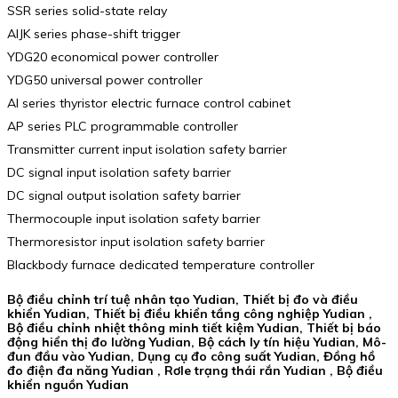
SSR series solid-state relay
AIJK series phase-shift trigger
YDG20 economical power controller
YDG50 universal power controller
AI series thyristor electric furnace control cabinet
AP series PLC programmable controller
Transmitter current input isolation safety barrier
DC signal input isolation safety barrier
DC signal output isolation safety barrier
Thermocouple input isolation safety barrier
Thermoresistor input isolation safety barrier
Blackbody furnace dedicated temperature controller
Bộ điều chỉnh trí tuệ nhân tạo Yudian, Thiết bị đo và điều
khiển Yudian, Thiết bị điều khiển tầng công nghiệp Yudian ,
Bộ điều chỉnh nhiệt thông minh tiết kiệm Yudian, Thiết bị báo
động hiển thị đo lường Yudian, Bộ cách ly tín hiệu Yudian, Mô-
đun đầu vào Yudian, Dụng cụ đo công suất Yudian, Đồng hồ
đo điện đa năng Yudian , Rơle trạng thái rắn Yudian , Bộ điều
khiển nguồn Yudian