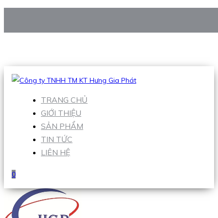
CÔNG TY TNHH TM KT HƯNG GIA PHÁT
Hotline
:
0938 906 663
Email
:
Sales1@hgpvietnam.com
TRANG CHỦ
GIỚI THIỆU
SẢN PHẨM
TIN TỨC
LIÊN HỆ
0