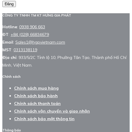
Đăng
CÔNG TY TNHH TM KT HƯNG GIA PHÁT
Hotline
:
0938 906 663
ĐT
:
+84 (028) 66834679
Email
:
Sales1@hgpvietnam.com
MST
:
0313138119
Địa chỉ
: 933/5/2C Tỉnh lộ 10, Phường Tân Tạo, Thành phố Hồ Chí
Minh, Việt Nam.
Chính sách
Chính sách mua hàng
Chính sách bảo hành
Chính sách thanh toán
Chính sách vận chuyển và giao nhận
Chính sách bảo mật thông tin
Thông báo