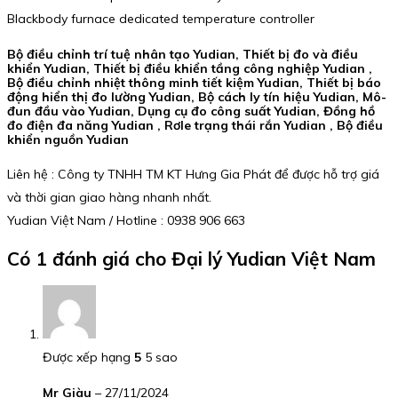
Blackbody furnace dedicated temperature controller
Bộ điều chỉnh trí tuệ nhân tạo Yudian, Thiết bị đo và điều
khiển Yudian, Thiết bị điều khiển tầng công nghiệp Yudian ,
Bộ điều chỉnh nhiệt thông minh tiết kiệm Yudian, Thiết bị báo
động hiển thị đo lường Yudian, Bộ cách ly tín hiệu Yudian, Mô-
đun đầu vào Yudian, Dụng cụ đo công suất Yudian, Đồng hồ
đo điện đa năng Yudian , Rơle trạng thái rắn Yudian , Bộ điều
khiển nguồn Yudian
Liên hệ : Công ty TNHH TM KT Hưng Gia Phát để được hỗ trợ giá
và thời gian giao hàng nhanh nhất.
Yudian Việt Nam / Hotline : 0938 906 663
Có 1 đánh giá cho
Đại lý Yudian Việt Nam
Được xếp hạng
5
5 sao
Mr Giàu
–
27/11/2024