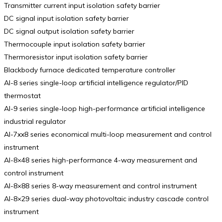
Transmitter current input isolation safety barrier
DC signal input isolation safety barrier
DC signal output isolation safety barrier
Thermocouple input isolation safety barrier
Thermoresistor input isolation safety barrier
Blackbody furnace dedicated temperature controller
AI-8 series single-loop artificial intelligence regulator/PID
thermostat
AI-9 series single-loop high-performance artificial intelligence
industrial regulator
AI-7xx8 series economical multi-loop measurement and control
instrument
AI-8×48 series high-performance 4-way measurement and
control instrument
AI-8×88 series 8-way measurement and control instrument
AI-8×29 series dual-way photovoltaic industry cascade control
instrument