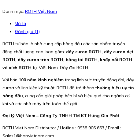
Danh mục:
ROTH Việt Nam
Mô tả
Đánh giá (1)
ROTH tự hào là nhà cung cấp hàng đầu các sản phẩm truyền
động chất lượng cao, bao gồm:
dây curoa ROTH, dây curoa dẹt
ROTH, dây curoa tròn ROTH, băng tải ROTH, khớp nối ROTH
và xích ROTH
tại Việt Nam. Dây đai ROTH
Với hơn
100 năm kinh nghiệm
trong lĩnh vực truyền động đai, dây
curoa và linh kiện kỹ thuật, ROTH đã trở thành
thương hiệu uy tín
hàng đầu
, cung cấp giải pháp bền bỉ và hiệu quả cho ngành cơ
khí và các nhà máy trên toàn thế giới.
Đại lý Việt Nam – Công Ty TNHH TM KT Hưng Gia Phát
ROTH Viet Nam Distributor / Hotline : 0938 906 663 / Email :
Sales1@hgpvietnam.com