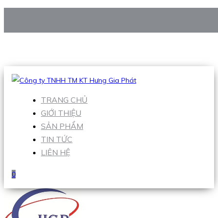
CÔNG TY TNHH TM KT HƯNG GIA PHÁT
Hotline
:
0938 906 663
Email
:
Sales1@hgpvietnam.com
TRANG CHỦ
GIỚI THIỆU
SẢN PHẨM
TIN TỨC
LIÊN HỆ
0