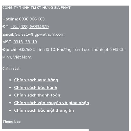
CÔNG TY TNHH TM KT HƯNG GIA PHÁT
Hotline
:
0938 906 663
ĐT
:
+84 (028) 66834679
Email
:
Sales1@hgpvietnam.com
MST
:
0313138119
Địa chỉ
: 933/5/2C Tỉnh lộ 10, Phường Tân Tạo, Thành phố Hồ Chí
Minh, Việt Nam.
Chính sách
Chính sách mua hàng
Chính sách bảo hành
Chính sách thanh toán
Chính sách vận chuyển và giao nhận
Chính sách bảo mật thông tin
Thông báo