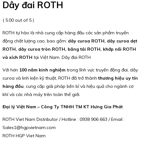
Dây đai ROTH
( 5.00 out of 5 )
ROTH tự hào là nhà cung cấp hàng đầu các sản phẩm truyền
động chất lượng cao, bao gồm:
dây curoa ROTH, dây curoa dẹt
ROTH, dây curoa tròn ROTH, băng tải ROTH, khớp nối ROTH
và xích ROTH
tại Việt Nam. Dây đai ROTH
Với hơn
100 năm kinh nghiệm
trong lĩnh vực truyền động đai, dây
curoa và linh kiện kỹ thuật, ROTH đã trở thành
thương hiệu uy tín
hàng đầu
, cung cấp giải pháp bền bỉ và hiệu quả cho ngành cơ
khí và các nhà máy trên toàn thế giới.
Đại lý Việt Nam – Công Ty TNHH TM KT Hưng Gia Phát
ROTH Viet Nam Distributor / Hotline : 0938 906 663 / Email :
Sales1@hgpvietnam.com
ROTH HGP Viet Nam