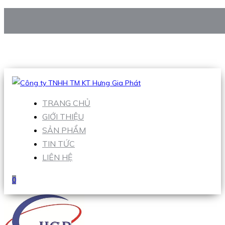
CÔNG TY TNHH TM KT HƯNG GIA PHÁT
Hotline
:
0938 906 663
Email
:
Sales1@hgpvietnam.com
TRANG CHỦ
GIỚI THIỆU
SẢN PHẨM
TIN TỨC
LIÊN HỆ
0