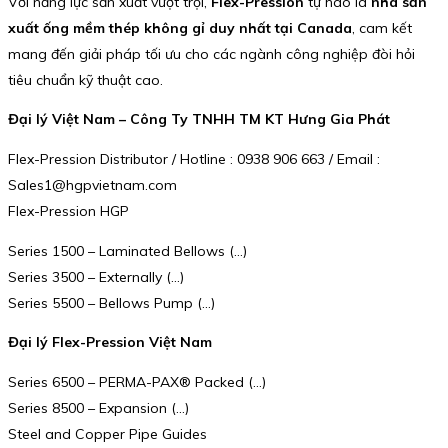
Với năng lực sản xuất vượt trội,
Flex-Pression
tự hào là
nhà sản
xuất ống mềm thép không gỉ duy nhất tại Canada
, cam kết
mang đến giải pháp tối ưu cho các ngành công nghiệp đòi hỏi
tiêu chuẩn kỹ thuật cao.
Đại lý Việt Nam – Công Ty TNHH TM KT Hưng Gia Phát
Flex-Pression Distributor / Hotline : 0938 906 663 / Email :
Sales1@hgpvietnam.com
Flex-Pression HGP
Series 1500 – Laminated Bellows (…)
Series 3500 – Externally (…)
Series 5500 – Bellows Pump (…)
Đại lý Flex-Pression Việt Nam
Series 6500 – PERMA-PAX® Packed (…)
Series 8500 – Expansion (…)
Steel and Copper Pipe Guides