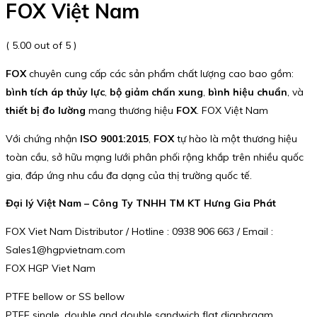
FOX Việt Nam
( 5.00 out of 5 )
FOX
chuyên cung cấp các sản phẩm chất lượng cao bao gồm:
bình tích áp thủy lực
,
bộ giảm chấn xung
,
bình hiệu chuẩn
, và
thiết bị đo lường
mang thương hiệu
FOX
. FOX Việt Nam
Với chứng nhận
ISO 9001:2015
,
FOX
tự hào là một thương hiệu
toàn cầu, sở hữu mạng lưới phân phối rộng khắp trên nhiều quốc
gia, đáp ứng nhu cầu đa dạng của thị trường quốc tế.
Đại lý Việt Nam – Công Ty TNHH TM KT Hưng Gia Phát
FOX Viet Nam Distributor / Hotline : 0938 906 663 / Email :
Sales1@hgpvietnam.com
FOX HGP Viet Nam
PTFE bellow or SS bellow
PTFE single, double and double sandwich flat diaphragm