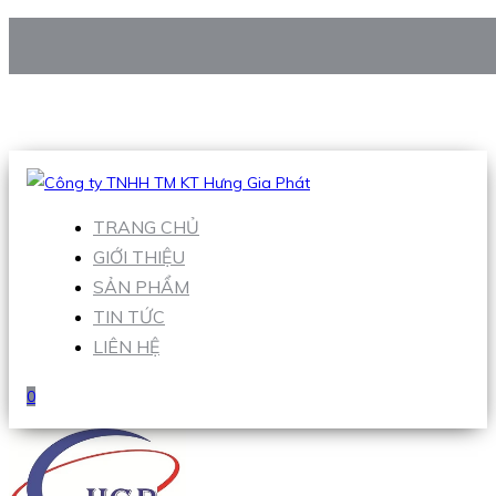
CÔNG TY TNHH TM KT HƯNG GIA PHÁT
Hotline
:
0938 906 663
Email
:
Sales1@hgpvietnam.com
TRANG CHỦ
GIỚI THIỆU
SẢN PHẨM
TIN TỨC
LIÊN HỆ
0