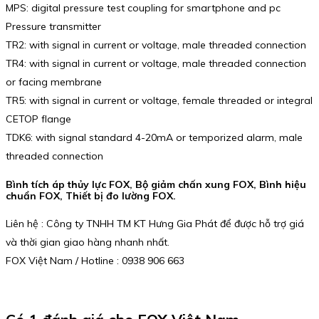
MPS: digital pressure test coupling for smartphone and pc
Pressure transmitter
TR2: with signal in current or voltage, male threaded connection
TR4: with signal in current or voltage, male threaded connection
or facing membrane
TR5: with signal in current or voltage, female threaded or integral
CETOP flange
TDK6: with signal standard 4-20mA or temporized alarm, male
threaded connection
Bình tích áp thủy lực FOX, Bộ giảm chấn xung FOX, Bình hiệu
chuẩn FOX, Thiết bị đo lường FOX.
Liên hệ : Công ty TNHH TM KT Hưng Gia Phát để được hỗ trợ giá
và thời gian giao hàng nhanh nhất.
FOX Việt Nam / Hotline : 0938 906 663