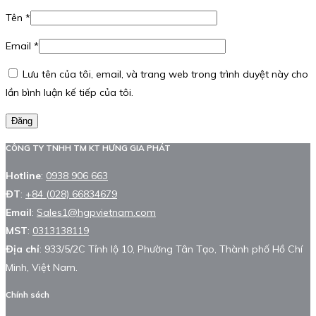
Tên
*
Email
*
Lưu tên của tôi, email, và trang web trong trình duyệt này cho
lần bình luận kế tiếp của tôi.
Đăng
CÔNG TY TNHH TM KT HƯNG GIA PHÁT
Hotline
:
0938 906 663
ĐT
:
+84 (028) 66834679
Email
:
Sales1@hgpvietnam.com
MST
:
0313138119
Địa chỉ
: 933/5/2C Tỉnh lộ 10, Phường Tân Tạo, Thành phố Hồ Chí
Minh, Việt Nam.
Chính sách