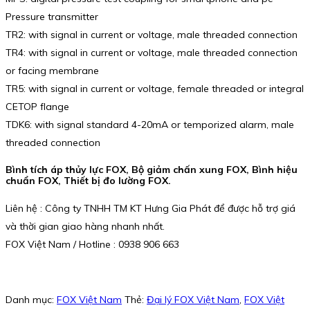
Pressure transmitter
TR2: with signal in current or voltage, male threaded connection
TR4: with signal in current or voltage, male threaded connection
or facing membrane
TR5: with signal in current or voltage, female threaded or integral
CETOP flange
TDK6: with signal standard 4-20mA or temporized alarm, male
threaded connection
Bình tích áp thủy lực FOX, Bộ giảm chấn xung FOX, Bình hiệu
chuẩn FOX, Thiết bị đo lường FOX.
Liên hệ : Công ty TNHH TM KT Hưng Gia Phát để được hỗ trợ giá
và thời gian giao hàng nhanh nhất.
FOX Việt Nam / Hotline : 0938 906 663
Danh mục:
FOX Việt Nam
Thẻ:
Đại lý FOX Việt Nam
,
FOX Việt