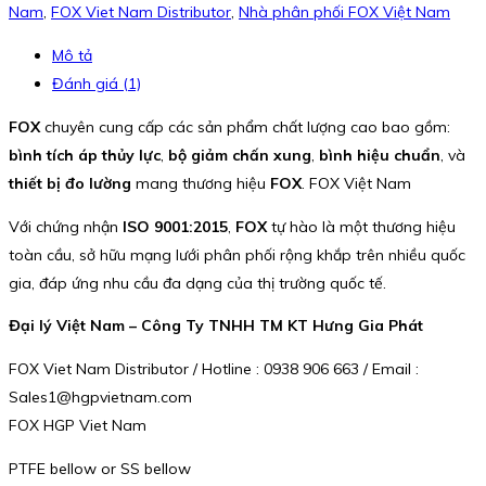
Nam
,
FOX Viet Nam Distributor
,
Nhà phân phối FOX Việt Nam
Mô tả
Đánh giá (1)
FOX
chuyên cung cấp các sản phẩm chất lượng cao bao gồm:
bình tích áp thủy lực
,
bộ giảm chấn xung
,
bình hiệu chuẩn
, và
thiết bị đo lường
mang thương hiệu
FOX
. FOX Việt Nam
Với chứng nhận
ISO 9001:2015
,
FOX
tự hào là một thương hiệu
toàn cầu, sở hữu mạng lưới phân phối rộng khắp trên nhiều quốc
gia, đáp ứng nhu cầu đa dạng của thị trường quốc tế.
Đại lý Việt Nam – Công Ty TNHH TM KT Hưng Gia Phát
FOX Viet Nam Distributor / Hotline : 0938 906 663 / Email :
Sales1@hgpvietnam.com
FOX HGP Viet Nam
PTFE bellow or SS bellow