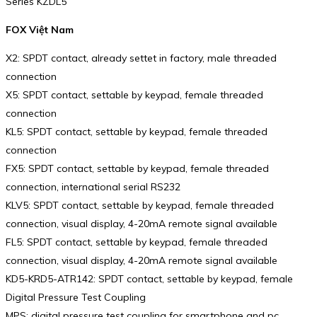
Series KZDL5
FOX Việt Nam
X2: SPDT contact, already settet in factory, male threaded
connection
X5: SPDT contact, settable by keypad, female threaded
connection
KL5: SPDT contact, settable by keypad, female threaded
connection
FX5: SPDT contact, settable by keypad, female threaded
connection, international serial RS232
KLV5: SPDT contact, settable by keypad, female threaded
connection, visual display, 4-20mA remote signal available
FL5: SPDT contact, settable by keypad, female threaded
connection, visual display, 4-20mA remote signal available
KD5-KRD5-ATR142: SPDT contact, settable by keypad, female
Digital Pressure Test Coupling
MPS: digital pressure test coupling for smartphone and pc