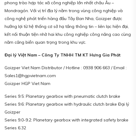
phong trào hợp tác xã công nghiệp lớn nhất châu Âu –
Mondragón. Với vị trí địa lý nằm trong vùng công nghiệp và
công nghệ phát triển hàng đầu Tây Ban Nha, Goizper được
hưởng lợi từ hệ thống cơ sở hạ tầng thông tin – liên lạc hiện đại,
kết nối thuận tiện nhờ hai khu công nghiệp công năng cao cùng
năm cảng biển quan trọng trong khu vực.
Đại lý Việt Nam – Công Ty TNHH TM KT Hưng Gia Phát
Goizper Viet Nam Distributor / Hotline : 0938 906 663 / Email :
Sales1@hgpvietnam.com
Goizper HGP Viet Nam
Series 9.5: Planetary gearbox with pneumatic clutch brake
Series 9.6: Planetary gearbox with hydraulic clutch brake Đại lý
Goizper
Series 9.0-9.2: Planetary gearbox with integrated safety brake
Series 6.32