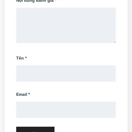
Nội dung đánh giá
*
Tên
*
Email
*