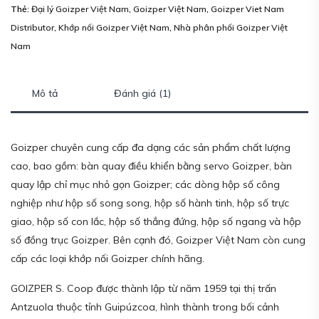
Thẻ:
Đại lý Goizper Việt Nam
,
Goizper Việt Nam
,
Goizper Viet Nam
Distributor
,
Khớp nối Goizper Việt Nam
,
Nhà phân phối Goizper Việt
Nam
Mô tả
Đánh giá (1)
Goizper chuyên cung cấp đa dạng các sản phẩm chất lượng
cao, bao gồm: bàn quay điều khiển bằng servo Goizper, bàn
quay lập chỉ mục nhỏ gọn Goizper; các dòng hộp số công
nghiệp như hộp số song song, hộp số hành tinh, hộp số trực
giao, hộp số con lắc, hộp số thẳng đứng, hộp số ngang và hộp
số đồng trục Goizper. Bên cạnh đó, Goizper Việt Nam còn cung
cấp các loại khớp nối Goizper chính hãng.
GOIZPER S. Coop được thành lập từ năm 1959 tại thị trấn
Antzuola thuộc tỉnh Guipúzcoa, hình thành trong bối cảnh