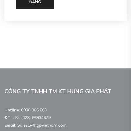
ĐĂNG
CÔNG TY TNHH TM KT HƯNG GIA PHÁT
Hotline
:
0938 906 663
ĐT
:
+84 (028) 66834679
Email
:
Sales1@hgpvietnam.com