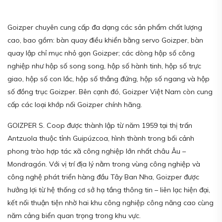
Goizper chuyên cung cấp đa dạng các sản phẩm chất lượng
cao, bao gồm: bàn quay điều khiển bằng servo Goizper, bàn
quay lập chỉ mục nhỏ gọn Goizper; các dòng hộp số công
nghiệp như hộp số song song, hộp số hành tinh, hộp số trực
giao, hộp số con lắc, hộp số thẳng đứng, hộp số ngang và hộp
số đồng trục Goizper. Bên cạnh đó, Goizper Việt Nam còn cung
cấp các loại khớp nối Goizper chính hãng.
GOIZPER S. Coop được thành lập từ năm 1959 tại thị trấn
Antzuola thuộc tỉnh Guipúzcoa, hình thành trong bối cảnh
phong trào hợp tác xã công nghiệp lớn nhất châu Âu –
Mondragón. Với vị trí địa lý nằm trong vùng công nghiệp và
công nghệ phát triển hàng đầu Tây Ban Nha, Goizper được
hưởng lợi từ hệ thống cơ sở hạ tầng thông tin – liên lạc hiện đại,
kết nối thuận tiện nhờ hai khu công nghiệp công năng cao cùng
năm cảng biển quan trọng trong khu vực.