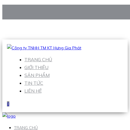
CÔNG TY TNHH TM KT HƯNG GIA PHÁT
Hotline
:
0938 906 663
Email
:
Sales1@hgpvietnam.com
TRANG CHỦ
GIỚI THIỆU
SẢN PHẨM
TIN TỨC
LIÊN HỆ
0
TRANG CHỦ