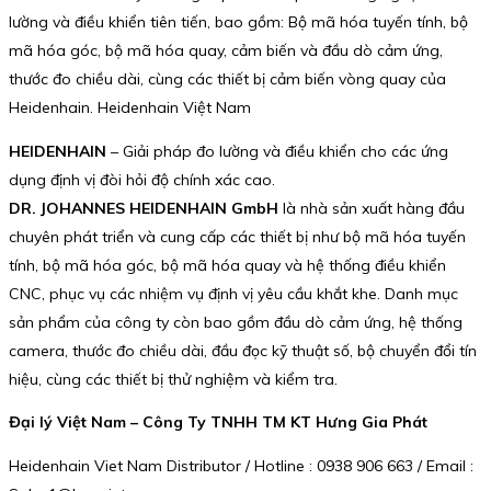
lường và điều khiển tiên tiến, bao gồm: Bộ mã hóa tuyến tính, bộ
mã hóa góc, bộ mã hóa quay, cảm biến và đầu dò cảm ứng,
thước đo chiều dài, cùng các thiết bị cảm biến vòng quay của
Heidenhain. Heidenhain Việt Nam
HEIDENHAIN
– Giải pháp đo lường và điều khiển cho các ứng
dụng định vị đòi hỏi độ chính xác cao.
DR. JOHANNES HEIDENHAIN GmbH
là nhà sản xuất hàng đầu
chuyên phát triển và cung cấp các thiết bị như bộ mã hóa tuyến
tính, bộ mã hóa góc, bộ mã hóa quay và hệ thống điều khiển
CNC, phục vụ các nhiệm vụ định vị yêu cầu khắt khe. Danh mục
sản phẩm của công ty còn bao gồm đầu dò cảm ứng, hệ thống
camera, thước đo chiều dài, đầu đọc kỹ thuật số, bộ chuyển đổi tín
hiệu, cùng các thiết bị thử nghiệm và kiểm tra.
Đại lý Việt Nam – Công Ty TNHH TM KT Hưng Gia Phát
Heidenhain Viet Nam Distributor / Hotline : 0938 906 663 / Email :