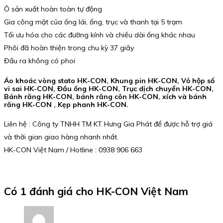
Ô sản xuất hoàn toàn tự động
Gia công mặt của ống lái, ống, trục và thanh tại 5 trạm
Tối ưu hóa cho các đường kính và chiều dài ống khác nhau
Phôi đã hoàn thiện trong chu kỳ 37 giây
Đầu ra không có phoi
Áo khoác vòng stato HK-CON, Khung pin HK-CON, Vỏ hộp số
vi sai HK-CON, Đầu ống HK-CON, Trục dịch chuyển HK-CON,
Bánh răng HK-CON, bánh răng côn HK-CON, xích và bánh
răng HK-CON , Kẹp phanh HK-CON.
Liên hệ : Công ty TNHH TM KT Hưng Gia Phát để được hỗ trợ giá
và thời gian giao hàng nhanh nhất.
HK-CON Việt Nam / Hotline : 0938 906 663
Có 1 đánh giá cho
HK-CON Việt Nam