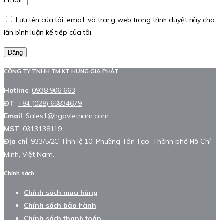
Email
*
Lưu tên của tôi, email, và trang web trong trình duyệt này cho
lần bình luận kế tiếp của tôi.
Đăng
CÔNG TY TNHH TM KT HƯNG GIA PHÁT
Hotline
:
0938 906 663
ĐT
:
+84 (028) 66834679
Email
:
Sales1@hgpvietnam.com
MST
:
0313138119
Địa chỉ
: 933/5/2C Tỉnh lộ 10, Phường Tân Tạo, Thành phố Hồ Chí
Minh, Việt Nam.
Chính sách
Chính sách mua hàng
Chính sách bảo hành
Chính sách thanh toán