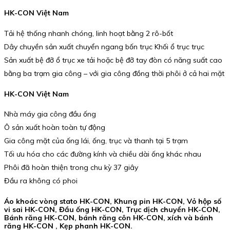
HK-CON Việt Nam
Tải hệ thống nhanh chóng, linh hoạt bằng 2 rô-bốt
Dây chuyền sản xuất chuyển ngang bốn trục Khối ổ trục trục
Sản xuất bệ đỡ ổ trục xe tải hoặc bệ đỡ tay đòn có năng suất cao
bằng ba trạm gia công – với gia công đồng thời phôi ở cả hai mặt
HK-CON Việt Nam
Nhà máy gia công đầu ống
Ô sản xuất hoàn toàn tự động
Gia công mặt của ống lái, ống, trục và thanh tại 5 trạm
Tối ưu hóa cho các đường kính và chiều dài ống khác nhau
Phôi đã hoàn thiện trong chu kỳ 37 giây
Đầu ra không có phoi
Áo khoác vòng stato HK-CON, Khung pin HK-CON, Vỏ hộp số
vi sai HK-CON, Đầu ống HK-CON, Trục dịch chuyển HK-CON,
Bánh răng HK-CON, bánh răng côn HK-CON, xích và bánh
răng HK-CON , Kẹp phanh HK-CON.