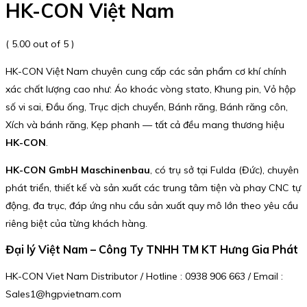
HK-CON Việt Nam
( 5.00 out of 5 )
HK-CON Việt Nam chuyên cung cấp các sản phẩm cơ khí chính
xác chất lượng cao như: Áo khoác vòng stato, Khung pin, Vỏ hộp
số vi sai, Đầu ống, Trục dịch chuyển, Bánh răng, Bánh răng côn,
Xích và bánh răng, Kẹp phanh — tất cả đều mang thương hiệu
HK-CON
.
HK-CON GmbH Maschinenbau
, có trụ sở tại Fulda (Đức), chuyên
phát triển, thiết kế và sản xuất các trung tâm tiện và phay CNC tự
động, đa trục, đáp ứng nhu cầu sản xuất quy mô lớn theo yêu cầu
riêng biệt của từng khách hàng.
Đại lý Việt Nam – Công Ty TNHH TM KT Hưng Gia Phát
HK-CON Viet Nam Distributor / Hotline : 0938 906 663 / Email :
Sales1@hgpvietnam.com