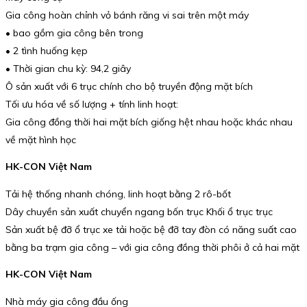
Gia công hoàn chỉnh vỏ bánh răng vi sai trên một máy
• bao gồm gia công bên trong
• 2 tình huống kẹp
• Thời gian chu kỳ: 94,2 giây
Ô sản xuất với 6 trục chính cho bộ truyền động mặt bích
Tối ưu hóa về số lượng + tính linh hoạt:
Gia công đồng thời hai mặt bích giống hệt nhau hoặc khác nhau
về mặt hình học
HK-CON Việt Nam
Tải hệ thống nhanh chóng, linh hoạt bằng 2 rô-bốt
Dây chuyền sản xuất chuyển ngang bốn trục Khối ổ trục trục
Sản xuất bệ đỡ ổ trục xe tải hoặc bệ đỡ tay đòn có năng suất cao
bằng ba trạm gia công – với gia công đồng thời phôi ở cả hai mặt
HK-CON Việt Nam
Nhà máy gia công đầu ống