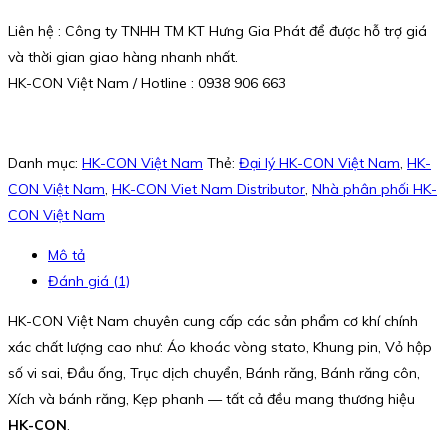
Liên hệ : Công ty TNHH TM KT Hưng Gia Phát để được hỗ trợ giá
và thời gian giao hàng nhanh nhất.
HK-CON Việt Nam / Hotline : 0938 906 663
Danh mục:
HK-CON Việt Nam
Thẻ:
Đại lý HK-CON Việt Nam
,
HK-
CON Việt Nam
,
HK-CON Viet Nam Distributor
,
Nhà phân phối HK-
CON Việt Nam
Mô tả
Đánh giá (1)
HK-CON Việt Nam chuyên cung cấp các sản phẩm cơ khí chính
xác chất lượng cao như: Áo khoác vòng stato, Khung pin, Vỏ hộp
số vi sai, Đầu ống, Trục dịch chuyển, Bánh răng, Bánh răng côn,
Xích và bánh răng, Kẹp phanh — tất cả đều mang thương hiệu
HK-CON
.