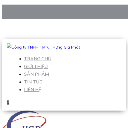
CÔNG TY TNHH TM KT HƯNG GIA PHÁT
Hotline
:
0938 906 663
Email
:
Sales1@hgpvietnam.com
TRANG CHỦ
GIỚI THIỆU
SẢN PHẨM
TIN TỨC
LIÊN HỆ
0