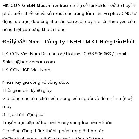
HK-CON GmbH Maschinenbau
, có trụ sở tại Fulda (Đức), chuyên
phát triển, thiết kế và sản xuất các trung tâm tiện và phay CNC tự
động, đa trục, đáp ứng nhu cầu sản xuất quy mô lớn theo yêu cầu
riêng biệt của từng khách hàng.
Đại lý Việt Nam – Công Ty TNHH TM KT Hưng Gia Phát
HK-CON Viet Nam Distributor / Hotline : 0938 906 663 / Email :
Sales1@hgpvietnam.com
HK-CON HGP Viet Nam
Nhà máy gia công vỏ vòng stato
Thời gian chu kỳ 86 giây
Gia công các tấm chắn bên trong, bên ngoài và đầu trên một bệ
máy
3 trục chính động cơ
Truyền trực tiếp từ trục chính này sang trục chính khác
Gia công đồng thời 3 thành phần trong 3 thao tác
Đường kính ngoài < 300 mm, chiều dài < 300 mm