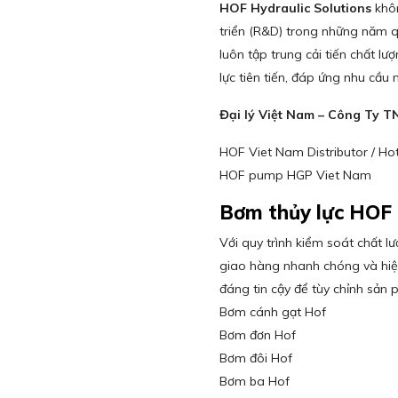
HOF Hydraulic Solutions
khôn
triển (R&D) trong những năm q
luôn tập trung cải tiến chất l
lực tiên tiến, đáp ứng nhu cầu
Đại lý Việt Nam – Công Ty 
HOF Viet Nam Distributor / Ho
HOF pump HGP Viet Nam
Bơm thủy lực HOF
Với quy trình kiểm soát chất l
giao hàng nhanh chóng và hiệu
đáng tin cậy để tùy chỉnh sản
Bơm cánh gạt Hof
Bơm đơn Hof
Bơm đôi Hof
Bơm ba Hof