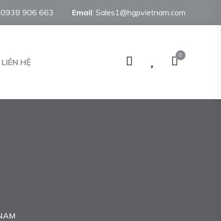
:
0938 906 663
Email
:
Sales1@hgpvietnam.com
0
LIÊN HỆ
 NAM