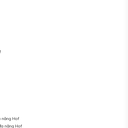
f
a năng Hof
đa năng Hof