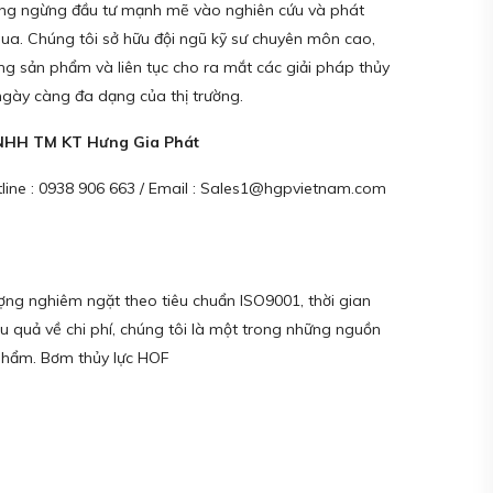
g ngừng đầu tư mạnh mẽ vào nghiên cứu và phát
ua. Chúng tôi sở hữu đội ngũ kỹ sư chuyên môn cao,
ượng sản phẩm và liên tục cho ra mắt các giải pháp thủy
 ngày càng đa dạng của thị trường.
TNHH TM KT Hưng Gia Phát
tline : 0938 906 663 / Email : Sales1@hgpvietnam.com
ượng nghiêm ngặt theo tiêu chuẩn ISO9001, thời gian
 quả về chi phí, chúng tôi là một trong những nguồn
 phẩm. Bơm thủy lực HOF