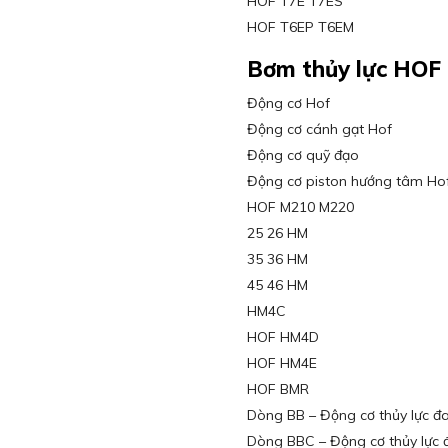
HOF T7E T7ES
HOF T6EP T6EM
Bơm thủy lực HOF
Động cơ Hof
Động cơ cánh gạt Hof
Động cơ quỹ đạo
Động cơ piston hướng tâm Ho
HOF M210 M220
25 26 HM
35 36 HM
45 46 HM
HM4C
HOF HM4D
HOF HM4E
HOF BMR
Dòng BB – Động cơ thủy lực đ
Dòng BBC – Động cơ thủy lực 