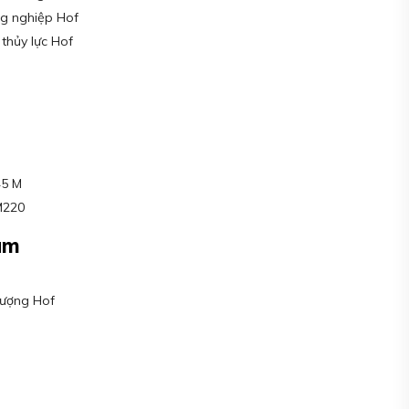
ng nghiệp Hof
thủy lực Hof
45 M
M220
am
lượng Hof