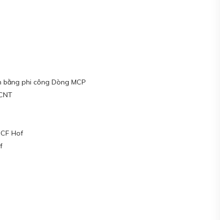
h bằng phi công Dòng MCP
 CNT
 CF Hof
f