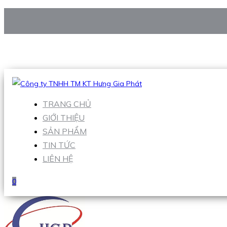
CÔNG TY TNHH TM KT HƯNG GIA PHÁT
Hotline
:
0938 906 663
Email
:
Sales1@hgpvietnam.com
TRANG CHỦ
GIỚI THIỆU
SẢN PHẨM
TIN TỨC
LIÊN HỆ
0