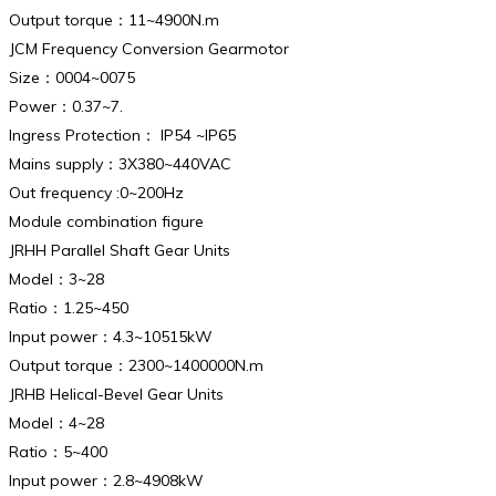
Output torque：11~4900N.m
JCM Frequency Conversion Gearmotor
Size：0004~0075
Power：0.37~7.
Ingress Protection： IP54 ~IP65
Mains supply：3X380~440VAC
Out frequency :0~200Hz
Module combination figure
JRHH Parallel Shaft Gear Units
Model：3~28
Ratio：1.25~450
Input power：4.3~10515kW
Output torque：2300~1400000N.m
JRHB Helical-Bevel Gear Units
Model：4~28
Ratio：5~400
Input power：2.8~4908kW