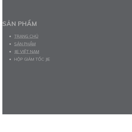
SẢN PHẨM
TRANG CHỦ
SẢN PHẨM
JIE VIỆT NAM
HỘP GIẢM TỐC JIE