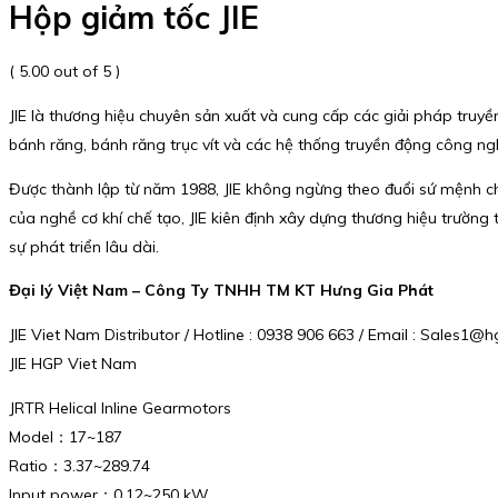
Hộp giảm tốc JIE
( 5.00 out of 5 )
JIE là thương hiệu chuyên sản xuất và cung cấp các giải pháp truy
bánh răng, bánh răng trục vít và các hệ thống truyền động công ng
Được thành lập từ năm 1988, JIE không ngừng theo đuổi sứ mệnh chế 
của nghề cơ khí chế tạo, JIE kiên định xây dựng thương hiệu trường
sự phát triển lâu dài.
Đại lý Việt Nam – Công Ty TNHH TM KT Hưng Gia Phát
JIE Viet Nam Distributor / Hotline : 0938 906 663 / Email : Sales1
JIE HGP Viet Nam
JRTR Helical Inline Gearmotors
Model：17~187
Ratio：3.37~289.74
Input power：0.12~250 kW