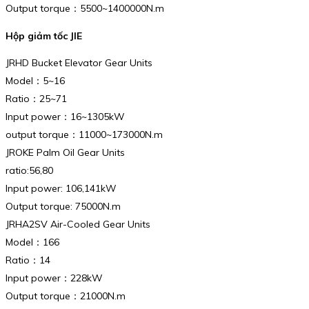
Output torque：5500~1400000N.m
Hộp giảm tốc JIE
JRHD Bucket Elevator Gear Units
Model：5~16
Ratio：25~71
Input power：16~1305kW
output torque：11000~173000N.m
JROKE Palm Oil Gear Units
ratio:56,80
Input power: 106,141kW
Output torque: 75000N.m
JRHA2SV Air-Cooled Gear Units
Model：166
Ratio：14
Input power：228kW
Output torque：21000N.m