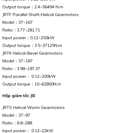
Output torque：2.4~56494 N.m
JRTF Parallel Shaft-Helical Gearmotors
Model：37~167
Ratio：3.77~281.71
Input power：0.12~250kW
Output torque：3.5~37125N.m
JRTK Helical-Bevel Gearmotors
Model：37~187
Ratio：3.98~197.37
Input power： 0.12~200kW
Output torque：10~62800N.m
Hộp giảm tốc JIE
JRTS Helical-Worm Gearmotors
Model：37~97
Ratio：6.8~288
Input power： 0.12~22kW