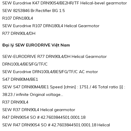
SEW Eurodrive K47 DRN90S4/BE2HR/TF Helical-bevel gearmotor
SEW 8253846 Br.Rectifier BG 1.5
R107 DRN180L4
SEW Eurodrive R107 DRN180L4 Helical Gearmotor
R77 DRN90L4/DH
Đại lý SEW EURODRIVE Việt Nam
SEW-EURODRIVE R77 DRN90L4/DH Helical Gearmotor
DRN100L4/BE5/FG/TF/C
SEW Eurodrive DRN100L4/BE5/FG/TF/C AC motor
S47 DRN80M4/BE1
SEW S47 DRN80M4/BE1 Speed [r/min] : 1751 / 46 Total ratio [i] :
38.23 / infinite Original voltage…
R37 DRN90L4
SEW R37 DRN90L4 Helical gearmotor
R47 DRN90S4 SO # 42.7603844501.0001.18
SEW R47 DRN90S4 SO # 42.7603844501.0001.18 Helical