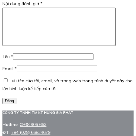
Nội dung đánh giá
*
Tên
*
Email
*
Lưu tên của tôi, email, và trang web trong trình duyệt này cho
lần bình luận kế tiếp của tôi.
Đăng
CÔNG TY TNHH TM KT HƯNG GIA PHÁT
Hotline
:
0938 906 663
ĐT
:
+84 (028) 66834679