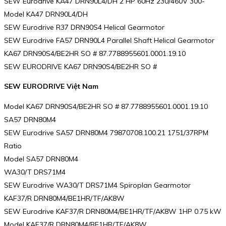
SEW Eurodrive KA47 DRN90L4/DH 2 HP 60Hz 230/460V 300-
Model KA47 DRN90L4/DH
SEW Eurodrive R37 DRN90S4 Helical Gearmotor
SEW Eurodrive FA57 DRN90L4 Parallel Shaft Helical Gearmotor
KA67 DRN90S4/BE2HR SO # 87.7788955601.0001.19.10
SEW EURODRIVE KA67 DRN90S4/BE2HR SO #
SEW EURODRIVE Việt Nam
Model KA67 DRN90S4/BE2HR SO # 87.7788955601.0001.19.10
SA57 DRN80M4
SEW Eurodrive SA57 DRN80M4 79870708.100.21 1751/37RPM
Ratio
Model SA57 DRN80M4
WA30/T DRS71M4
SEW Eurodrive WA30/T DRS71M4 Spiroplan Gearmotor
KAF37/R DRN80M4/BE1HR/TF/AK8W
SEW Eurodrive KAF37/R DRN80M4/BE1HR/TF/AK8W 1HP 0.75 kW
Model KAF37/R DRN80M4/BE1HR/TF/AK8W