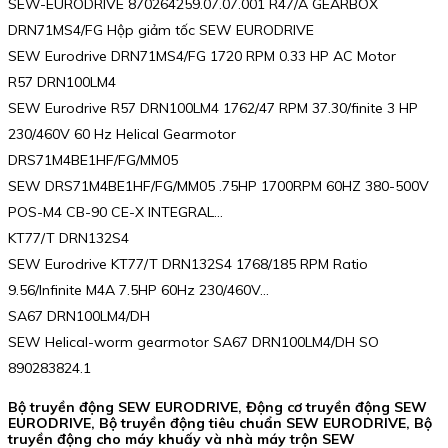
SEW-EURODRIVE 870264259.07.07.001 R47/A GEARBOX
DRN71MS4/FG Hộp giảm tốc SEW EURODRIVE
SEW Eurodrive DRN71MS4/FG 1720 RPM 0.33 HP AC Motor
R57 DRN100LM4
SEW Eurodrive R57 DRN100LM4 1762/47 RPM 37.30/finite 3 HP
230/460V 60 Hz Helical Gearmotor
DRS71M4BE1HF/FG/MM05
SEW DRS71M4BE1HF/FG/MM05 .75HP 1700RPM 60HZ 380-500V
POS-M4 CB-90 CE-X INTEGRAL…
KT77/T DRN132S4
SEW Eurodrive KT77/T DRN132S4 1768/185 RPM Ratio
9.56/Infinite M4A 7.5HP 60Hz 230/460V…
SA67 DRN100LM4/DH
SEW Helical-worm gearmotor SA67 DRN100LM4/DH SO
890283824.1
Bộ truyền động SEW EURODRIVE, Động cơ truyền động SEW
EURODRIVE, Bộ truyền động tiêu chuẩn SEW EURODRIVE, Bộ
truyền động cho máy khuấy và nhà máy trộn SEW