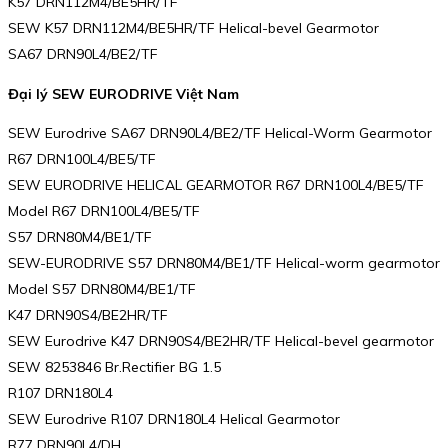
K57 DRN112M4/BE5HR/TF
SEW K57 DRN112M4/BE5HR/TF Helical-bevel Gearmotor
SA67 DRN90L4/BE2/TF
Đại lý SEW EURODRIVE Việt Nam
SEW Eurodrive SA67 DRN90L4/BE2/TF Helical-Worm Gearmotor
R67 DRN100L4/BE5/TF
SEW EURODRIVE HELICAL GEARMOTOR R67 DRN100L4/BE5/TF
Model R67 DRN100L4/BE5/TF
S57 DRN80M4/BE1/TF
SEW-EURODRIVE S57 DRN80M4/BE1/TF Helical-worm gearmotor
Model S57 DRN80M4/BE1/TF
K47 DRN90S4/BE2HR/TF
SEW Eurodrive K47 DRN90S4/BE2HR/TF Helical-bevel gearmotor
SEW 8253846 Br.Rectifier BG 1.5
R107 DRN180L4
SEW Eurodrive R107 DRN180L4 Helical Gearmotor
R77 DRN90L4/DH