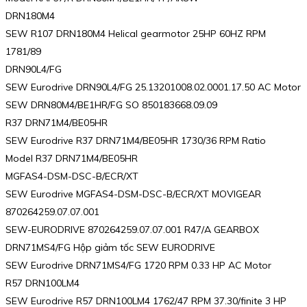
DRN180M4
SEW R107 DRN180M4 Helical gearmotor 25HP 60HZ RPM
1781/89
DRN90L4/FG
SEW Eurodrive DRN90L4/FG 25.13201008.02.0001.17.50 AC Motor
SEW DRN80M4/BE1HR/FG SO 850183668.09.09
R37 DRN71M4/BE05HR
SEW Eurodrive R37 DRN71M4/BE05HR 1730/36 RPM Ratio
Model R37 DRN71M4/BE05HR
MGFAS4-DSM-DSC-B/ECR/XT
SEW Eurodrive MGFAS4-DSM-DSC-B/ECR/XT MOVIGEAR
870264259.07.07.001
SEW-EURODRIVE 870264259.07.07.001 R47/A GEARBOX
DRN71MS4/FG Hộp giảm tốc SEW EURODRIVE
SEW Eurodrive DRN71MS4/FG 1720 RPM 0.33 HP AC Motor
R57 DRN100LM4
SEW Eurodrive R57 DRN100LM4 1762/47 RPM 37.30/finite 3 HP