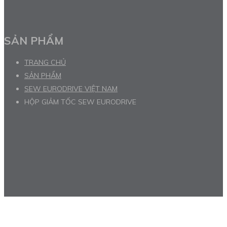
SẢN PHẨM
TRANG CHỦ
SẢN PHẨM
SEW EURODRIVE VIỆT NAM
HỘP GIẢM TỐC SEW EURODRIVE