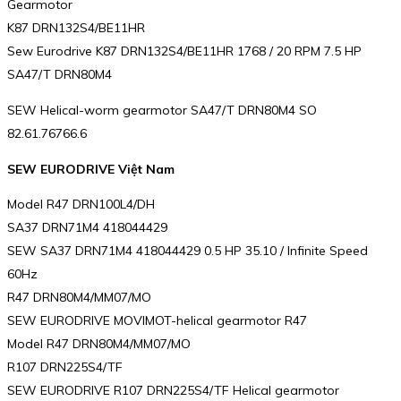
Gearmotor
K87 DRN132S4/BE11HR
Sew Eurodrive K87 DRN132S4/BE11HR 1768 / 20 RPM 7.5 HP
SA47/T DRN80M4
SEW Helical-worm gearmotor SA47/T DRN80M4 SO
82.61.76766.6
SEW EURODRIVE Việt Nam
Model R47 DRN100L4/DH
SA37 DRN71M4 418044429
SEW SA37 DRN71M4 418044429 0.5 HP 35.10 / Infinite Speed
60Hz
R47 DRN80M4/MM07/MO
SEW EURODRIVE MOVIMOT-helical gearmotor R47
Model R47 DRN80M4/MM07/MO
R107 DRN225S4/TF
SEW EURODRIVE R107 DRN225S4/TF Helical gearmotor