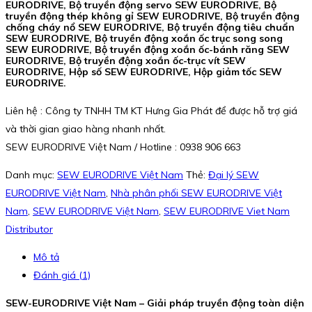
EURODRIVE, Bộ truyền động servo SEW EURODRIVE, Bộ
truyền động thép không gỉ SEW EURODRIVE, Bộ truyền động
chống cháy nổ SEW EURODRIVE, Bộ truyền động tiêu chuẩn
SEW EURODRIVE, Bộ truyền động xoắn ốc trục song song
SEW EURODRIVE, Bộ truyền động xoắn ốc-bánh răng SEW
EURODRIVE, Bộ truyền động xoắn ốc-trục vít SEW
EURODRIVE, Hộp số SEW EURODRIVE, Hộp giảm tốc SEW
EURODRIVE.
Liên hệ : Công ty TNHH TM KT Hưng Gia Phát để được hỗ trợ giá
và thời gian giao hàng nhanh nhất.
SEW EURODRIVE Việt Nam / Hotline : 0938 906 663
Danh mục:
SEW EURODRIVE Việt Nam
Thẻ:
Đại lý SEW
EURODRIVE Việt Nam
,
Nhà phân phối SEW EURODRIVE Việt
Nam
,
SEW EURODRIVE Việt Nam
,
SEW EURODRIVE Viet Nam
Distributor
Mô tả
Đánh giá (1)
SEW-EURODRIVE Việt Nam – Giải pháp truyền động toàn diện