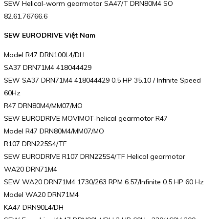
SEW Helical-worm gearmotor SA47/T DRN80M4 SO
82.61.76766.6
SEW EURODRIVE Việt Nam
Model R47 DRN100L4/DH
SA37 DRN71M4 418044429
SEW SA37 DRN71M4 418044429 0.5 HP 35.10 / Infinite Speed
60Hz
R47 DRN80M4/MM07/MO
SEW EURODRIVE MOVIMOT-helical gearmotor R47
Model R47 DRN80M4/MM07/MO
R107 DRN225S4/TF
SEW EURODRIVE R107 DRN225S4/TF Helical gearmotor
WA20 DRN71M4
SEW WA20 DRN71M4 1730/263 RPM 6.57/Infinite 0.5 HP 60 Hz
Model WA20 DRN71M4
KA47 DRN90L4/DH