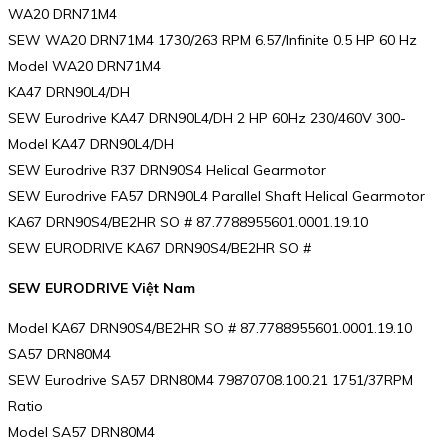
WA20 DRN71M4
SEW WA20 DRN71M4 1730/263 RPM 6.57/Infinite 0.5 HP 60 Hz
Model WA20 DRN71M4
KA47 DRN90L4/DH
SEW Eurodrive KA47 DRN90L4/DH 2 HP 60Hz 230/460V 300-
Model KA47 DRN90L4/DH
SEW Eurodrive R37 DRN90S4 Helical Gearmotor
SEW Eurodrive FA57 DRN90L4 Parallel Shaft Helical Gearmotor
KA67 DRN90S4/BE2HR SO # 87.7788955601.0001.19.10
SEW EURODRIVE KA67 DRN90S4/BE2HR SO #
SEW EURODRIVE Việt Nam
Model KA67 DRN90S4/BE2HR SO # 87.7788955601.0001.19.10
SA57 DRN80M4
SEW Eurodrive SA57 DRN80M4 79870708.100.21 1751/37RPM
Ratio
Model SA57 DRN80M4