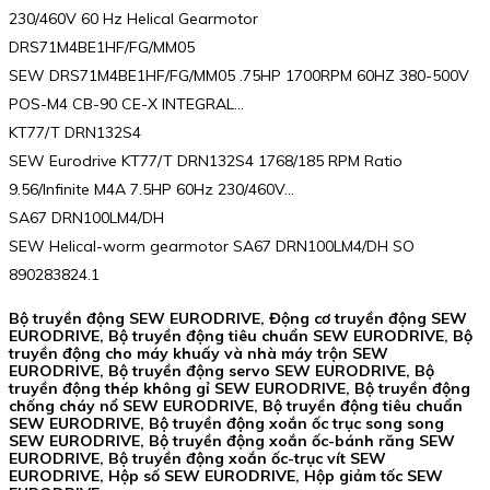
230/460V 60 Hz Helical Gearmotor
DRS71M4BE1HF/FG/MM05
SEW DRS71M4BE1HF/FG/MM05 .75HP 1700RPM 60HZ 380-500V
POS-M4 CB-90 CE-X INTEGRAL…
KT77/T DRN132S4
SEW Eurodrive KT77/T DRN132S4 1768/185 RPM Ratio
9.56/Infinite M4A 7.5HP 60Hz 230/460V…
SA67 DRN100LM4/DH
SEW Helical-worm gearmotor SA67 DRN100LM4/DH SO
890283824.1
Bộ truyền động SEW EURODRIVE, Động cơ truyền động SEW
EURODRIVE, Bộ truyền động tiêu chuẩn SEW EURODRIVE, Bộ
truyền động cho máy khuấy và nhà máy trộn SEW
EURODRIVE, Bộ truyền động servo SEW EURODRIVE, Bộ
truyền động thép không gỉ SEW EURODRIVE, Bộ truyền động
chống cháy nổ SEW EURODRIVE, Bộ truyền động tiêu chuẩn
SEW EURODRIVE, Bộ truyền động xoắn ốc trục song song
SEW EURODRIVE, Bộ truyền động xoắn ốc-bánh răng SEW
EURODRIVE, Bộ truyền động xoắn ốc-trục vít SEW
EURODRIVE, Hộp số SEW EURODRIVE, Hộp giảm tốc SEW