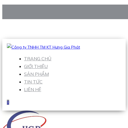
CÔNG TY TNHH TM KT HƯNG GIA PHÁT
Hotline
:
0938 906 663
Email
:
Sales1@hgpvietnam.com
TRANG CHỦ
GIỚI THIỆU
SẢN PHẨM
TIN TỨC
LIÊN HỆ
0