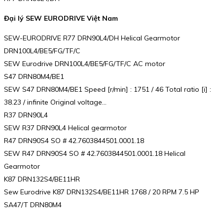
Đại lý SEW EURODRIVE Việt Nam
SEW-EURODRIVE R77 DRN90L4/DH Helical Gearmotor
DRN100L4/BE5/FG/TF/C
SEW Eurodrive DRN100L4/BE5/FG/TF/C AC motor
S47 DRN80M4/BE1
SEW S47 DRN80M4/BE1 Speed [r/min] : 1751 / 46 Total ratio [i] :
38.23 / infinite Original voltage…
R37 DRN90L4
SEW R37 DRN90L4 Helical gearmotor
R47 DRN90S4 SO # 42.7603844501.0001.18
SEW R47 DRN90S4 SO # 42.7603844501.0001.18 Helical
Gearmotor
K87 DRN132S4/BE11HR
Sew Eurodrive K87 DRN132S4/BE11HR 1768 / 20 RPM 7.5 HP
SA47/T DRN80M4