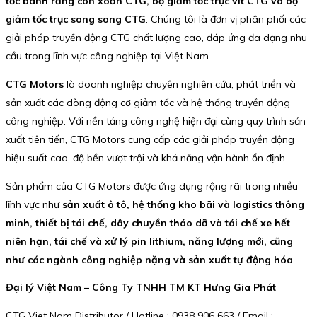
tốc bánh răng côn xoắn CTG, bộ giảm tốc trục vít CTG và bộ
giảm tốc trục song song CTG
. Chúng tôi là đơn vị phân phối các
giải pháp truyền động CTG chất lượng cao, đáp ứng đa dạng nhu
cầu trong lĩnh vực công nghiệp tại Việt Nam.
CTG Motors
là doanh nghiệp chuyên nghiên cứu, phát triển và
sản xuất các dòng động cơ giảm tốc và hệ thống truyền động
công nghiệp. Với nền tảng công nghệ hiện đại cùng quy trình sản
xuất tiên tiến, CTG Motors cung cấp các giải pháp truyền động
hiệu suất cao, độ bền vượt trội và khả năng vận hành ổn định.
Sản phẩm của CTG Motors được ứng dụng rộng rãi trong nhiều
lĩnh vực như
sản xuất ô tô, hệ thống kho bãi và logistics thông
minh, thiết bị tái chế, dây chuyền tháo dỡ và tái chế xe hết
niên hạn, tái chế và xử lý pin lithium, năng lượng mới, cũng
như các ngành công nghiệp nặng và sản xuất tự động hóa
.
Đại lý Việt Nam – Công Ty TNHH TM KT Hưng Gia Phát
CTG Viet Nam Distributor / Hotline : 0938 906 663 / Email :