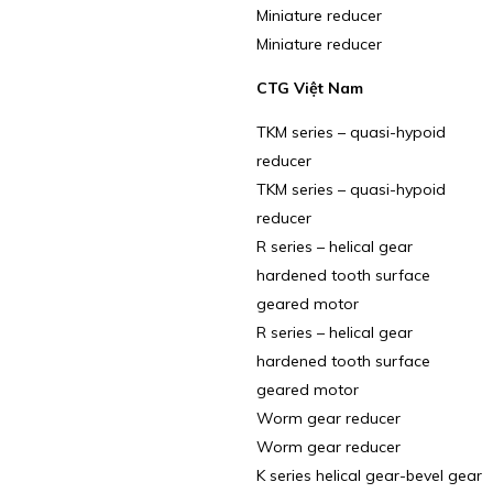
Miniature reducer
Miniature reducer
CTG Việt Nam
TKM series – quasi-hypoid
reducer
TKM series – quasi-hypoid
reducer
R series – helical gear
hardened tooth surface
geared motor
R series – helical gear
hardened tooth surface
geared motor
Worm gear reducer
Worm gear reducer
K series helical gear-bevel gear