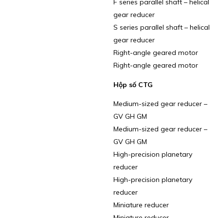
F series parallel shaft – helical
gear reducer
S series parallel shaft – helical
gear reducer
Right-angle geared motor
Right-angle geared motor
Hộp số CTG
Medium-sized gear reducer –
GV GH GM
Medium-sized gear reducer –
GV GH GM
High-precision planetary
reducer
High-precision planetary
reducer
Miniature reducer
Miniature reducer