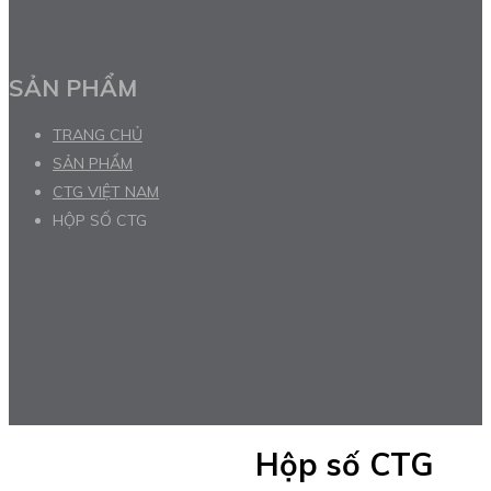
SẢN PHẨM
TRANG CHỦ
SẢN PHẨM
CTG VIỆT NAM
HỘP SỐ CTG
Hộp số CTG