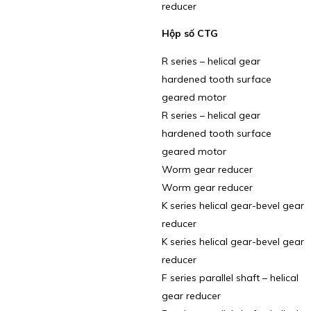
reducer
Hộp số CTG
R series – helical gear
hardened tooth surface
geared motor
R series – helical gear
hardened tooth surface
geared motor
Worm gear reducer
Worm gear reducer
K series helical gear-bevel gear
reducer
K series helical gear-bevel gear
reducer
F series parallel shaft – helical
gear reducer