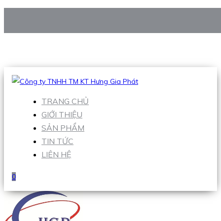
CÔNG TY TNHH TM KT HƯNG GIA PHÁT
Hotline
:
0938 906 663
Email
:
Sales1@hgpvietnam.com
TRANG CHỦ
GIỚI THIỆU
SẢN PHẨM
TIN TỨC
LIÊN HỆ
0