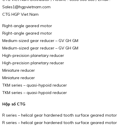
Sales1@hgpvietnam.com
CTG HGP Viet Nam
Right-angle geared motor
Right-angle geared motor
Medium-sized gear reducer – GV GH GM
Medium-sized gear reducer – GV GH GM
High-precision planetary reducer
High-precision planetary reducer
Miniature reducer
Miniature reducer
TKM series – quasi-hypoid reducer
TKM series – quasi-hypoid reducer
Hộp số CTG
R series – helical gear hardened tooth surface geared motor
R series – helical gear hardened tooth surface geared motor