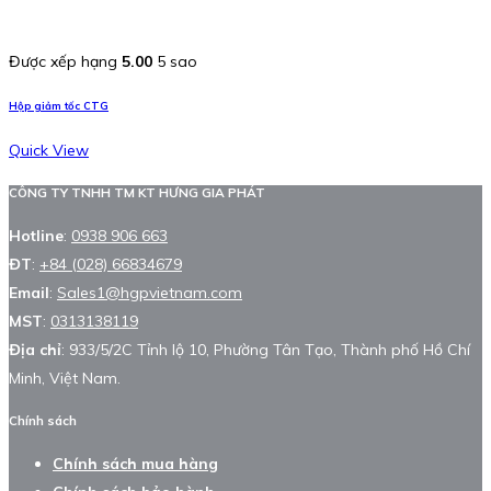
Được xếp hạng
5.00
5 sao
Hộp giảm tốc CTG
Quick View
CÔNG TY TNHH TM KT HƯNG GIA PHÁT
Hotline
:
0938 906 663
ĐT
:
+84 (028) 66834679
Email
:
Sales1@hgpvietnam.com
MST
:
0313138119
Địa chỉ
: 933/5/2C Tỉnh lộ 10, Phường Tân Tạo, Thành phố Hồ Chí
Minh, Việt Nam.
Chính sách
Chính sách mua hàng