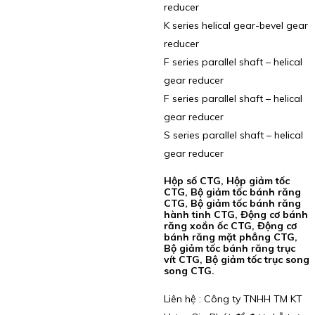
reducer
K series helical gear-bevel gear
reducer
F series parallel shaft – helical
gear reducer
F series parallel shaft – helical
gear reducer
S series parallel shaft – helical
gear reducer
Hộp số CTG, Hộp giảm tốc
CTG, Bộ giảm tốc bánh răng
CTG, Bộ giảm tốc bánh răng
hành tinh CTG, Động cơ bánh
răng xoắn ốc CTG, Động cơ
bánh răng mặt phẳng CTG,
Bộ giảm tốc bánh răng trục
vít CTG, Bộ giảm tốc trục song
song CTG.
Liên hệ : Công ty TNHH TM KT