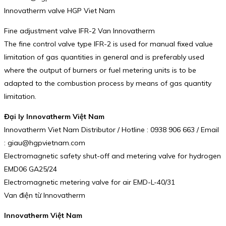
Innovatherm valve HGP Viet Nam
Fine adjustment valve IFR-2 Van Innovatherm
The fine control valve type IFR-2 is used for manual fixed value
limitation of gas quantities in general and is preferably used
where the output of burners or fuel metering units is to be
adapted to the combustion process by means of gas quantity
limitation.
Đại ly Innovatherm Việt Nam
Innovatherm Viet Nam Distributor / Hotline : 0938 906 663 / Email
: giau@hgpvietnam.com
Electromagnetic safety shut-off and metering valve for hydrogen
EMD06 GA25/24
Electromagnetic metering valve for air EMD-L-40/31
Van điện từ Innovatherm
Innovatherm Việt Nam