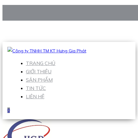
CÔNG TY TNHH TM KT HƯNG GIA PHÁT
Hotline
:
0938 906 663
Email
:
Sales1@hgpvietnam.com
TRANG CHỦ
GIỚI THIỆU
SẢN PHẨM
TIN TỨC
LIÊN HỆ
0