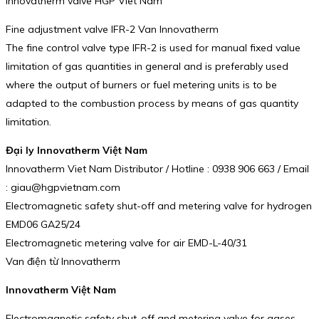
Innovatherm valve HGP Viet Nam
Fine adjustment valve IFR-2 Van Innovatherm
The fine control valve type IFR-2 is used for manual fixed value
limitation of gas quantities in general and is preferably used
where the output of burners or fuel metering units is to be
adapted to the combustion process by means of gas quantity
limitation.
Đại ly Innovatherm Việt Nam
Innovatherm Viet Nam Distributor / Hotline : 0938 906 663 / Email
: giau@hgpvietnam.com
Electromagnetic safety shut-off and metering valve for hydrogen
EMD06 GA25/24
Electromagnetic metering valve for air EMD-L-40/31
Van điện từ Innovatherm
Innovatherm Việt Nam
Electromagnetic safety shut-off and metering valve for gases