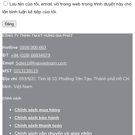
Lưu tên của tôi, email, và trang web trong trình duyệt này cho
lần bình luận kế tiếp của tôi.
Đăng
CÔNG TY TNHH TM KT HƯNG GIA PHÁT
Hotline
:
0938 906 663
ĐT
:
+84 (028) 66834679
Email
:
Sales1@hgpvietnam.com
MST
:
0313138119
Địa chỉ
: 933/5/2C Tỉnh lộ 10, Phường Tân Tạo, Thành phố Hồ Chí
Minh, Việt Nam.
Chính sách
Chính sách mua hàng
Chính sách bảo hành
Chính sách thanh toán
Chính sách vận chuyển và giao nhận