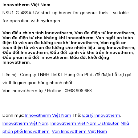
Innovatherm Việt Nam
NSU1-G-48SA-UV start-up burner for gaseous fuels – suitable
for operation with hydrogen
Van điều chỉnh tinh Innovatherm, Van đo điện từ Innovatherm,
Van đo điện từ cho không khí Innovatherm, Van ngắt an toàn
điện từ và van đo lường cho khí Innovatherm, Van ngắt an
toàn điện từ và van đo lường cho nhiên liệu lỏng Innovatherm,
Đầu đốt Innovatherm, Đầu đốt cạnh và khe trần Innovatherm,
Đầu phun mỏ đốt Innovatherm, Đầu đốt khởi động
Innovatherm.
Liên hệ : Công ty TNHH TM KT Hưng Gia Phát để được hỗ trợ giá
và thời gian giao hàng nhanh nhất.
Van Innovatherm tại / Hotline : 0938 906 663
Danh mục:
Innovatherm Việt Nam
Thẻ:
Đại lý Innovatherm
,
Innovatherm Việt Nam
,
Innovatherm Viet Nam Distributor
,
Nhà
phân phối Innovatherm
,
Van Innovatherm Việt Nam