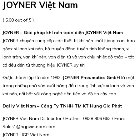
JOYNER Việt Nam
( 5.00 out of 5 )
JOYNER – Giải pháp khí nén toàn diện JOYNER Việt Nam
JOYNER chuyên cung cấp các thiết bị khí nén chất lượng cao, bao
gồm: xi lanh khí nén, bộ truyền động tuyến tính không thanh, xi
lanh tròn, van khí nén, van điện từ và van chịu nhiệt độ thấp – tất
cả đều đến từ thương hiệu JOYNER uy tín.
Được thành lập từ năm 1993,
JOYNER Pneumatics GmbH
là một
trong những nhà sản xuất hàng đầu trong lĩnh vực xi lanh và van
khí nén, nổi bật với công nghệ tiên tiến và độ tin cậy cao.
Đại lý Việt Nam – Công Ty TNHH TM KT Hưng Gia Phát
JOYNER Viet Nam Distributor / Hotline : 0938 906 663 / Email :
Sales1@hgpvietnam.com
JOYNER HGP Viet Nam