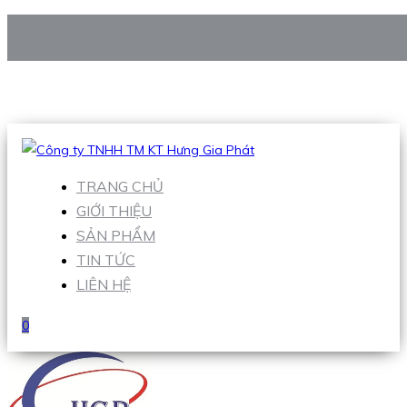
CÔNG TY TNHH TM KT HƯNG GIA PHÁT
Hotline
:
0938 906 663
Email
:
Sales1@hgpvietnam.com
TRANG CHỦ
GIỚI THIỆU
SẢN PHẨM
TIN TỨC
LIÊN HỆ
0