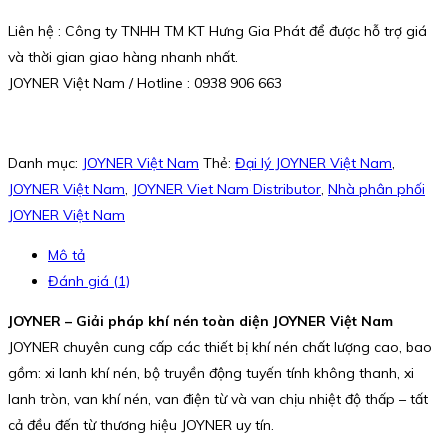
Liên hệ : Công ty TNHH TM KT Hưng Gia Phát để được hỗ trợ giá
và thời gian giao hàng nhanh nhất.
JOYNER Việt Nam / Hotline : 0938 906 663
Danh mục:
JOYNER Việt Nam
Thẻ:
Đại lý JOYNER Việt Nam
,
JOYNER Việt Nam
,
JOYNER Viet Nam Distributor
,
Nhà phân phối
JOYNER Việt Nam
Mô tả
Đánh giá (1)
JOYNER – Giải pháp khí nén toàn diện JOYNER Việt Nam
JOYNER chuyên cung cấp các thiết bị khí nén chất lượng cao, bao
gồm: xi lanh khí nén, bộ truyền động tuyến tính không thanh, xi
lanh tròn, van khí nén, van điện từ và van chịu nhiệt độ thấp – tất
cả đều đến từ thương hiệu JOYNER uy tín.