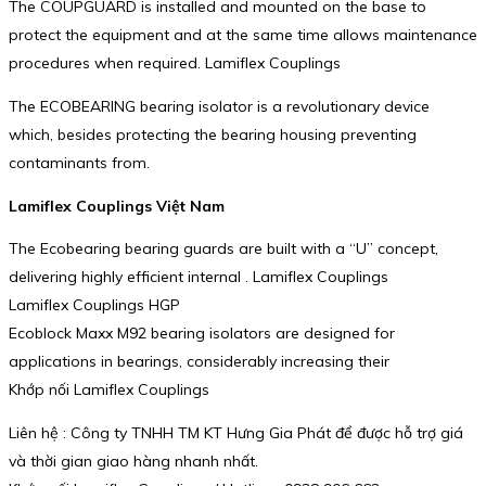
The COUPGUARD is installed and mounted on the base to
protect the equipment and at the same time allows maintenance
procedures when required. Lamiflex Couplings
The ECOBEARING bearing isolator is a revolutionary device
which, besides protecting the bearing housing preventing
contaminants from.
Lamiflex Couplings Việt Nam
The Ecobearing bearing guards are built with a “U” concept,
delivering highly efficient internal . Lamiflex Couplings
Lamiflex Couplings HGP
Ecoblock Maxx M92 bearing isolators are designed for
applications in bearings, considerably increasing their
Khớp nối Lamiflex Couplings
Liên hệ : Công ty TNHH TM KT Hưng Gia Phát để được hỗ trợ giá
và thời gian giao hàng nhanh nhất.