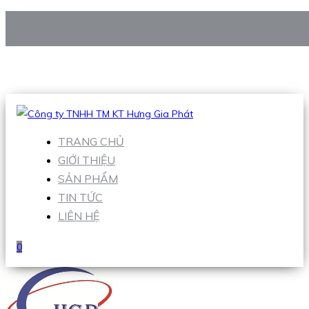
CÔNG TY TNHH TM KT HƯNG GIA PHÁT
Hotline
:
0938 906 663
Email
:
Sales1@hgpvietnam.com
TRANG CHỦ
GIỚI THIỆU
SẢN PHẨM
TIN TỨC
LIÊN HỆ
0