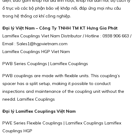
diện, bao gồm khớp nối đĩa linh hoạt, khớp nối đàn hồi, bộ cách ly
ổ trục và các bộ phận bảo vệ khớp nối, đáp ứng mọi nhu cầu
trong hệ thống cơ khí công nghiệp.
Đại lý Việt Nam – Công Ty TNHH TM KT Hưng Gia Phát
Lamiflex Couplings Viet Nam Distributor / Hotline : 0938 906 663 /
Email : Sales1@hgpvietnam.com
Lamiflex Couplings HGP Viet Nam
PWB Series Couplings | Lamiflex Couplings
PWB couplings are made with flexible units. This coupling’s
spacer has a split setup, making it possible to conduct
inspections and maintenance of the coupling unit without the
needd. Lamiflex Couplings
Đại lý Lamiflex Couplings Việt Nam
PWE Series Flexible Couplings | Lamiflex Couplings Lamiflex
Couplings HGP