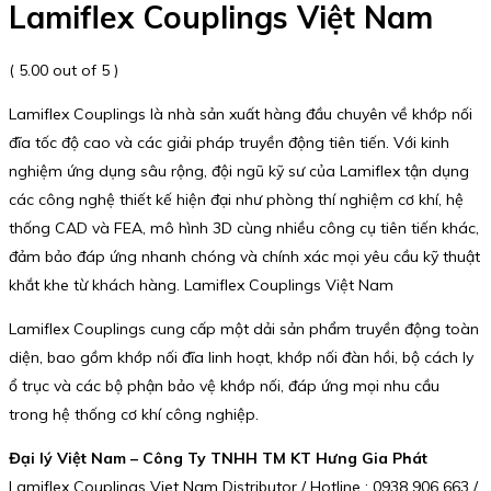
Lamiflex Couplings Việt Nam
( 5.00 out of 5 )
Lamiflex Couplings là nhà sản xuất hàng đầu chuyên về khớp nối
đĩa tốc độ cao và các giải pháp truyền động tiên tiến. Với kinh
nghiệm ứng dụng sâu rộng, đội ngũ kỹ sư của Lamiflex tận dụng
các công nghệ thiết kế hiện đại như phòng thí nghiệm cơ khí, hệ
thống CAD và FEA, mô hình 3D cùng nhiều công cụ tiên tiến khác,
đảm bảo đáp ứng nhanh chóng và chính xác mọi yêu cầu kỹ thuật
khắt khe từ khách hàng. Lamiflex Couplings Việt Nam
Lamiflex Couplings cung cấp một dải sản phẩm truyền động toàn
diện, bao gồm khớp nối đĩa linh hoạt, khớp nối đàn hồi, bộ cách ly
ổ trục và các bộ phận bảo vệ khớp nối, đáp ứng mọi nhu cầu
trong hệ thống cơ khí công nghiệp.
Đại lý Việt Nam – Công Ty TNHH TM KT Hưng Gia Phát
Lamiflex Couplings Viet Nam Distributor / Hotline : 0938 906 663 /