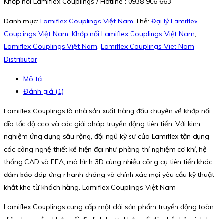
Khớp nối Lamiflex Couplings / Hotline : 0938 906 663
Danh mục:
Lamiflex Couplings Việt Nam
Thẻ:
Đại lý Lamiflex
Couplings Việt Nam
,
Khớp nối Lamiflex Couplings Việt Nam
,
Lamiflex Couplings Việt Nam
,
Lamiflex Couplings Viet Nam
Distributor
Mô tả
Đánh giá (1)
Lamiflex Couplings là nhà sản xuất hàng đầu chuyên về khớp nối
đĩa tốc độ cao và các giải pháp truyền động tiên tiến. Với kinh
nghiệm ứng dụng sâu rộng, đội ngũ kỹ sư của Lamiflex tận dụng
các công nghệ thiết kế hiện đại như phòng thí nghiệm cơ khí, hệ
thống CAD và FEA, mô hình 3D cùng nhiều công cụ tiên tiến khác,
đảm bảo đáp ứng nhanh chóng và chính xác mọi yêu cầu kỹ thuật
khắt khe từ khách hàng. Lamiflex Couplings Việt Nam
Lamiflex Couplings cung cấp một dải sản phẩm truyền động toàn