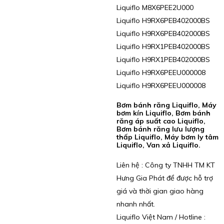
Liquiflo M8X6PEE2U000
Liquiflo H9RX6PEB402000BS
Liquiflo H9RX6PEB402000BS
Liquiflo H9RX1PEB402000BS
Liquiflo H9RX1PEB402000BS
Liquiflo H9RX6PEEU000008
Liquiflo H9RX6PEEU000008
Bơm bánh răng Liquiflo, Máy
bơm kín Liquiflo, Bơm bánh
răng áp suất cao Liquiflo,
Bơm bánh răng lưu lượng
thấp Liquiflo, Máy bơm ly tâm
Liquiflo, Van xả Liquiflo.
Liên hệ : Công ty TNHH TM KT
Hưng Gia Phát để được hỗ trợ
giá và thời gian giao hàng
nhanh nhất.
Liquiflo Việt Nam / Hotline :