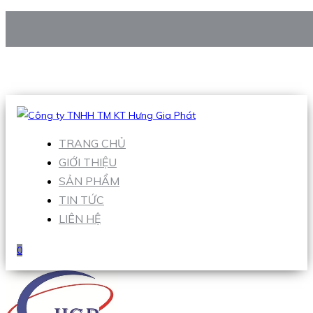
CÔNG TY TNHH TM KT HƯNG GIA PHÁT
Hotline
:
0938 906 663
Email
:
Sales1@hgpvietnam.com
TRANG CHỦ
GIỚI THIỆU
SẢN PHẨM
TIN TỨC
LIÊN HỆ
0