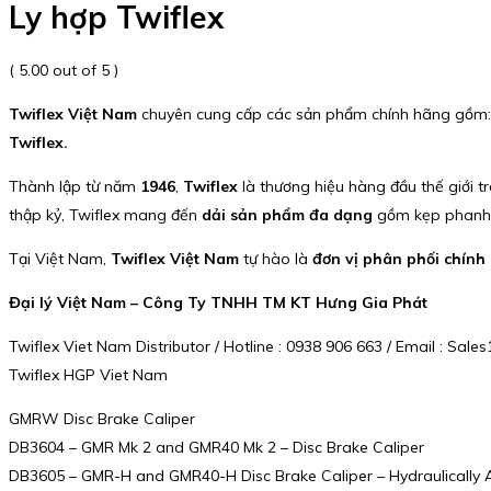
Ly hợp Twiflex
( 5.00 out of 5 )
Twiflex Việt Nam
chuyên cung cấp các sản phẩm chính hãng gồm
Twiflex.
Thành lập từ năm
1946
,
Twiflex
là thương hiệu hàng đầu thế giới 
thập kỷ, Twiflex mang đến
dải sản phẩm đa dạng
gồm kẹp phanh 
Tại Việt Nam,
Twiflex Việt Nam
tự hào là
đơn vị phân phối chính
Đại lý Việt Nam – Công Ty TNHH TM KT Hưng Gia Phát
Twiflex Viet Nam Distributor / Hotline : 0938 906 663 / Email : S
Twiflex HGP Viet Nam
GMRW Disc Brake Caliper
DB3604 – GMR Mk 2 and GMR40 Mk 2 – Disc Brake Caliper
DB3605 – GMR-H and GMR40-H Disc Brake Caliper – Hydraulically A