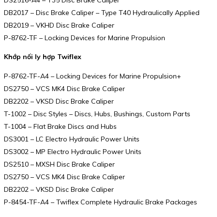
DB2017 – Disc Brake Caliper – Type T40 Hydraulically Applied
DB2019 – VKHD Disc Brake Caliper
P-8762-TF – Locking Devices for Marine Propulsion
Khớp nối ly hợp Twiflex
P-8762-TF-A4 – Locking Devices for Marine Propulsion+
DS2750 – VCS MK4 Disc Brake Caliper
DB2202 – VKSD Disc Brake Caliper
T-1002 – Disc Styles – Discs, Hubs, Bushings, Custom Parts
T-1004 – Flat Brake Discs and Hubs
DS3001 – LC Electro Hydraulic Power Units
DS3002 – MP Electro Hydraulic Power Units
DS2510 – MXSH Disc Brake Caliper
DS2750 – VCS MK4 Disc Brake Caliper
DB2202 – VKSD Disc Brake Caliper
P-8454-TF-A4 – Twiflex Complete Hydraulic Brake Packages