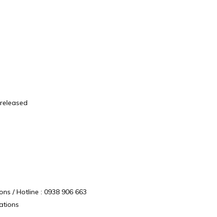
 released
ns / Hotline : 0938 906 663
ations