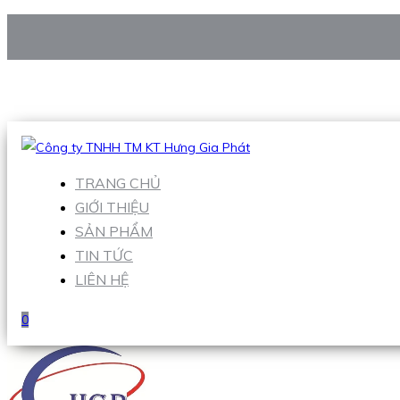
CÔNG TY TNHH TM KT HƯNG GIA PHÁT
Hotline
:
0938 906 663
Email
:
Sales1@hgpvietnam.com
TRANG CHỦ
GIỚI THIỆU
SẢN PHẨM
TIN TỨC
LIÊN HỆ
0