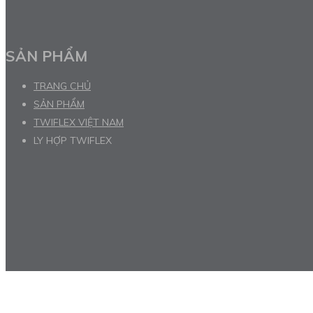
SẢN PHẨM
TRANG CHỦ
SẢN PHẨM
TWIFLEX VIỆT NAM
LY HỢP TWIFLEX