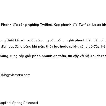
:
Phanh đĩa công nghiệp Twiflex, Kẹp phanh đĩa Twiflex, Lò xo khí
trong
thiết kế, sản xuất và cung cấp công nghệ phanh tiên tiến
phụ
đĩa hoạt động bằng
khí nén, thủy lực hoặc cơ khí
, cùng
bộ đẩy, hệ
 hãng
, cung cấp
giải pháp phanh an toàn, tin cậy và hiệu suất ca
ales1@hgpvietnam.com
pplied, Spring Released