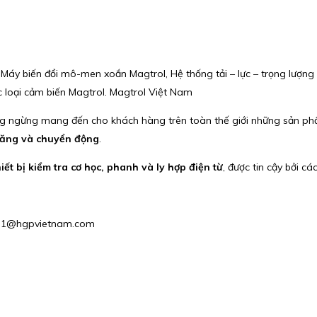
Máy biến đổi mô-men xoắn Magtrol, Hệ thống tải – lực – trọng lượng 
c loại cảm biến Magtrol. Magtrol Việt Nam
 ngừng mang đến cho khách hàng trên toàn thế giới những sản phẩ
ộ căng và chuyển động
.
hiết bị kiểm tra cơ học, phanh và ly hợp điện từ
, được tin cậy bởi c
ales1@hgpvietnam.com