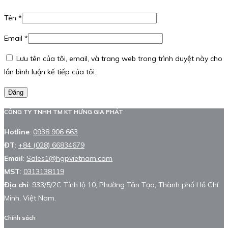
Tên
*
Email
*
Lưu tên của tôi, email, và trang web trong trình duyệt này cho
lần bình luận kế tiếp của tôi.
Đăng
CÔNG TY TNHH TM KT HƯNG GIA PHÁT
Hotline
:
0938 906 663
ĐT
:
+84 (028) 66834679
Email
:
Sales1@hgpvietnam.com
MST
:
0313138119
Địa chỉ
: 933/5/2C Tỉnh lộ 10, Phường Tân Tạo, Thành phố Hồ Chí
Minh, Việt Nam.
Chính sách