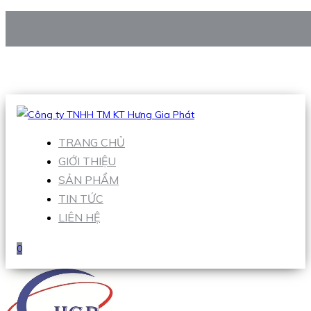
CÔNG TY TNHH TM KT HƯNG GIA PHÁT
Hotline
:
0938 906 663
Email
:
Sales1@hgpvietnam.com
TRANG CHỦ
GIỚI THIỆU
SẢN PHẨM
TIN TỨC
LIÊN HỆ
0