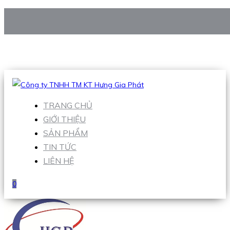
CÔNG TY TNHH TM KT HƯNG GIA PHÁT
Hotline
:
0938 906 663
Email
:
Sales1@hgpvietnam.com
TRANG CHỦ
GIỚI THIỆU
SẢN PHẨM
TIN TỨC
LIÊN HỆ
0