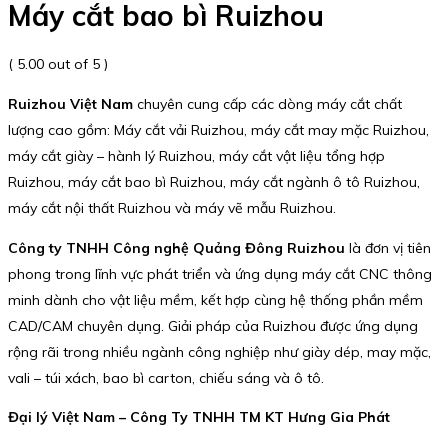
Máy cắt bao bì Ruizhou
( 5.00 out of 5 )
Ruizhou Việt Nam
chuyên cung cấp các dòng máy cắt chất
lượng cao gồm: Máy cắt vải Ruizhou, máy cắt may mặc Ruizhou,
máy cắt giày – hành lý Ruizhou, máy cắt vật liệu tổng hợp
Ruizhou, máy cắt bao bì Ruizhou, máy cắt ngành ô tô Ruizhou,
máy cắt nội thất Ruizhou và máy vẽ mẫu Ruizhou.
Công ty TNHH Công nghệ Quảng Đông Ruizhou
là đơn vị tiên
phong trong lĩnh vực phát triển và ứng dụng máy cắt CNC thông
minh dành cho vật liệu mềm, kết hợp cùng hệ thống phần mềm
CAD/CAM chuyên dụng. Giải pháp của Ruizhou được ứng dụng
rộng rãi trong nhiều ngành công nghiệp như giày dép, may mặc,
vali – túi xách, bao bì carton, chiếu sáng và ô tô.
Đại lý Việt Nam – Công Ty TNHH TM KT Hưng Gia Phát