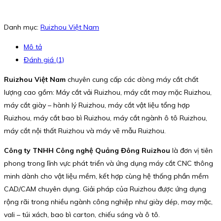
Danh mục:
Ruizhou Việt Nam
Mô tả
Đánh giá (1)
Ruizhou Việt Nam
chuyên cung cấp các dòng máy cắt chất
lượng cao gồm: Máy cắt vải Ruizhou, máy cắt may mặc Ruizhou,
máy cắt giày – hành lý Ruizhou, máy cắt vật liệu tổng hợp
Ruizhou, máy cắt bao bì Ruizhou, máy cắt ngành ô tô Ruizhou,
máy cắt nội thất Ruizhou và máy vẽ mẫu Ruizhou.
Công ty TNHH Công nghệ Quảng Đông Ruizhou
là đơn vị tiên
phong trong lĩnh vực phát triển và ứng dụng máy cắt CNC thông
minh dành cho vật liệu mềm, kết hợp cùng hệ thống phần mềm
CAD/CAM chuyên dụng. Giải pháp của Ruizhou được ứng dụng
rộng rãi trong nhiều ngành công nghiệp như giày dép, may mặc,
vali – túi xách, bao bì carton, chiếu sáng và ô tô.