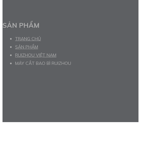
SẢN PHẨM
TRANG CHỦ
SẢN PHẨM
RUIZHOU VIỆT NAM
MÁY CẮT BAO BÌ RUIZHOU