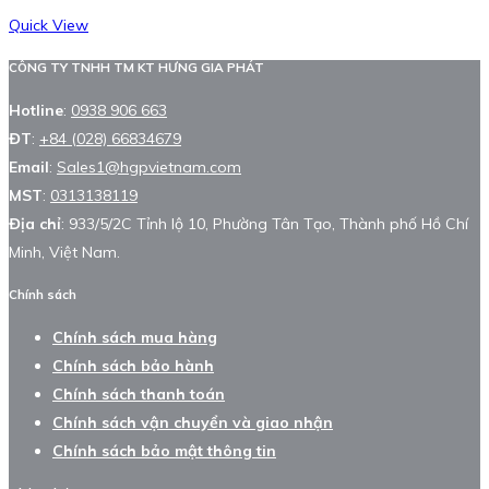
Quick View
CÔNG TY TNHH TM KT HƯNG GIA PHÁT
Hotline
:
0938 906 663
ĐT
:
+84 (028) 66834679
Email
:
Sales1@hgpvietnam.com
MST
:
0313138119
Địa chỉ
: 933/5/2C Tỉnh lộ 10, Phường Tân Tạo, Thành phố Hồ Chí
Minh, Việt Nam.
Chính sách
Chính sách mua hàng
Chính sách bảo hành
Chính sách thanh toán
Chính sách vận chuyển và giao nhận
Chính sách bảo mật thông tin