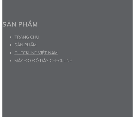
SẢN PHẨM
TRANG CHỦ
SẢN PHẨM
CHECKLINE VIỆT NAM
MÁY ĐO ĐỘ DÀY CHECKLINE