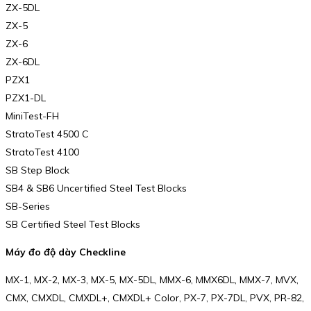
ZX-5DL
ZX-5
ZX-6
ZX-6DL
PZX1
PZX1-DL
MiniTest-FH
StratoTest 4500 C
StratoTest 4100
SB Step Block
SB4 & SB6 Uncertified Steel Test Blocks
SB-Series
SB Certified Steel Test Blocks
Máy đo độ dày Checkline
MX-1, MX-2, MX-3, MX-5, MX-5DL, MMX-6, MMX6DL, MMX-7, MVX,
CMX, CMXDL, CMXDL+, CMXDL+ Color, PX-7, PX-7DL, PVX, PR-82,