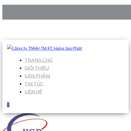
CÔNG TY TNHH TM KT HƯNG GIA PHÁT
Hotline
:
0938 906 663
Email
:
Sales1@hgpvietnam.com
TRANG CHỦ
GIỚI THIỆU
SẢN PHẨM
TIN TỨC
LIÊN HỆ
0