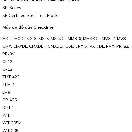
SB4 & SB6 Uncertified Steel Test Blocks
SB-Series
SB Certified Steel Test Blocks
Máy đo độ dày Checkline
MX-1, MX-2, MX-3, MX-5, MX-5DL, MMX-6, MMX6DL, MMX-7, MVX,
CMX, CMXDL, CMXDL+, CMXDL+ Color, PX-7, PX-7DL, PVX, PR-82,
PR-8V
CF12
CF12
TMT-425
TEM-1
LM6
CP-425
DHT-2
WTT
WT-205M
WT-205