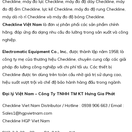
Checkline, máy đo lực Checkline, máy đo độ dày Checkline, máy
đo độ ẩm Checkline, lực kế Checkline, máy đo độ rung Checkline,
máy dò rò rỉ Checkline và máy đo độ bóng Checkline.
Checkline Việt Nam
là đơn vị phân phối các sản phẩm chính
hãng, đáp ứng đa dạng nhu cầu đo lường trong sản xuất và công
nghiệp.
Electromatic Equipment Co., Inc.
, được thành lập năm 1958, là
công ty mẹ của thương hiệu Checkline, chuyên cung cấp các giải
pháp đo lường công nghiệp với chi phí tối ưu. Các thiết bị
Checkline được tin dùng trên toàn cầu nhờ giá trị sử dụng cao,
hiệu suất vượt trội và chế độ bảo hành hàng đầu trong ngành.
Đại lý Việt Nam – Công Ty TNHH TM KT Hưng Gia Phát
Checkline Viet Nam Distributor / Hotline : 0938 906 663 / Email :
Sales1@hgpvietnam.com
Checkline HGP Viet Nam