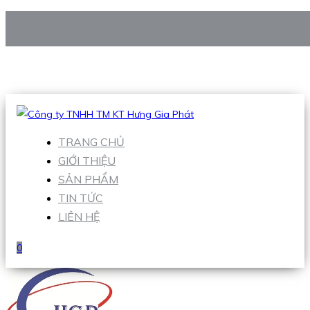
CÔNG TY TNHH TM KT HƯNG GIA PHÁT
Hotline
:
0938 906 663
Email
:
Sales1@hgpvietnam.com
TRANG CHỦ
GIỚI THIỆU
SẢN PHẨM
TIN TỨC
LIÊN HỆ
0