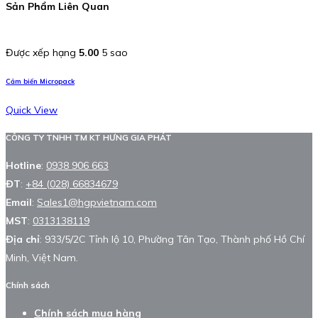
Sản Phẩm Liên Quan
Được xếp hạng
5.00
5 sao
Cảm biến Micropack
Quick View
CÔNG TY TNHH TM KT HƯNG GIA PHÁT
Hotline
:
0938 906 663
ĐT
:
+84 (028) 66834679
Email
:
Sales1@hgpvietnam.com
MST
:
0313138119
Địa chỉ
: 933/5/2C Tỉnh lộ 10, Phường Tân Tạo, Thành phố Hồ Chí
Minh, Việt Nam.
Chính sách
Chính sách mua hàng