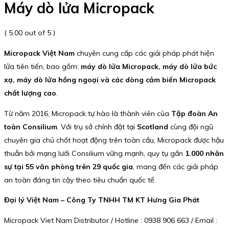
Máy dò lửa Micropack
( 5.00 out of 5 )
Micropack Việt Nam
chuyên cung cấp các giải pháp phát hiện
lửa tiên tiến, bao gồm:
máy dò lửa Micropack, máy dò lửa bức
xạ, máy dò lửa hồng ngoại và các dòng cảm biến Micropack
chất lượng cao
.
Từ năm 2016, Micropack tự hào là thành viên của
Tập đoàn An
toàn Consilium
. Với trụ sở chính đặt tại
Scotland
cùng đội ngũ
chuyên gia chủ chốt hoạt động trên toàn cầu, Micropack được hậu
thuẫn bởi mạng lưới Consilium vững mạnh, quy tụ gần
1.000 nhân
sự tại 55 văn phòng trên 29 quốc gia
, mang đến các giải pháp
an toàn đáng tin cậy theo tiêu chuẩn quốc tế.
Đại lý Việt Nam – Công Ty TNHH TM KT Hưng Gia Phát
Micropack Viet Nam Distributor / Hotline : 0938 906 663 / Email :