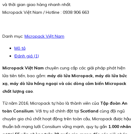
và thời gian giao hàng nhanh nhất.
Micropack Việt Nam / Hotline : 0938 906 663
Danh mục:
Micropack Việt Nam
Mô tả
Đánh giá (1)
Micropack Việt Nam
chuyên cung cấp các giải pháp phát hiện
lửa tiên tiến, bao gồm:
máy dò lửa Micropack, máy dò lửa bức
xạ, máy dò lửa hồng ngoại và các dòng cảm biến Micropack
chất lượng cao
.
Từ năm 2016, Micropack tự hào là thành viên của
Tập đoàn An
toàn Consilium
. Với trụ sở chính đặt tại
Scotland
cùng đội ngũ
chuyên gia chủ chốt hoạt động trên toàn cầu, Micropack được hậu
thuẫn bởi mạng lưới Consilium vững mạnh, quy tụ gần
1.000 nhân