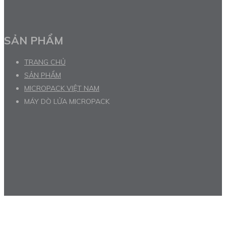
SẢN PHẨM
TRANG CHỦ
SẢN PHẨM
MICROPACK VIỆT NAM
MÁY DÒ LỬA MICROPACK