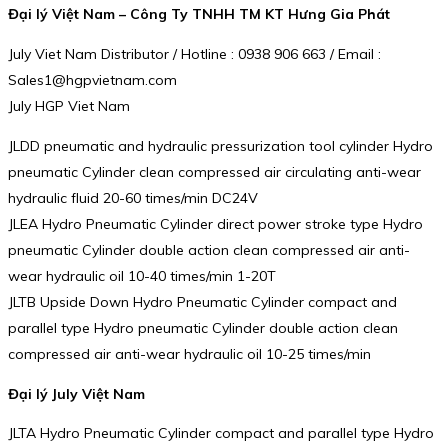
Đại lý Việt Nam – Công Ty TNHH TM KT Hưng Gia Phát
July Viet Nam Distributor / Hotline : 0938 906 663 / Email :
Sales1@hgpvietnam.com
July HGP Viet Nam
JLDD pneumatic and hydraulic pressurization tool cylinder Hydro
pneumatic Cylinder clean compressed air circulating anti-wear
hydraulic fluid 20-60 times/min DC24V
JLEA Hydro Pneumatic Cylinder direct power stroke type Hydro
pneumatic Cylinder double action clean compressed air anti-
wear hydraulic oil 10-40 times/min 1-20T
JLTB Upside Down Hydro Pneumatic Cylinder compact and
parallel type Hydro pneumatic Cylinder double action clean
compressed air anti-wear hydraulic oil 10-25 times/min
Đại lý July Việt Nam
JLTA Hydro Pneumatic Cylinder compact and parallel type Hydro