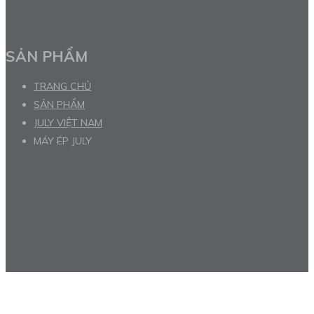
SẢN PHẨM
TRANG CHỦ
SẢN PHẨM
JULY VIỆT NAM
MÁY ÉP JULY