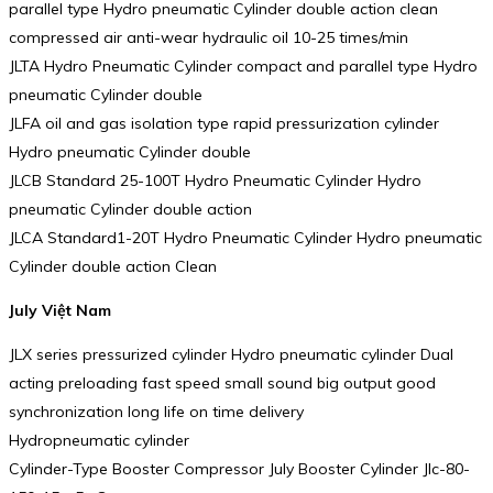
parallel type Hydro pneumatic Cylinder double action clean
compressed air anti-wear hydraulic oil 10-25 times/min
JLTA Hydro Pneumatic Cylinder compact and parallel type Hydro
pneumatic Cylinder double
JLFA oil and gas isolation type rapid pressurization cylinder
Hydro pneumatic Cylinder double
JLCB Standard 25-100T Hydro Pneumatic Cylinder Hydro
pneumatic Cylinder double action
JLCA Standard1-20T Hydro Pneumatic Cylinder Hydro pneumatic
Cylinder double action Clean
July Việt Nam
JLX series pressurized cylinder Hydro pneumatic cylinder Dual
acting preloading fast speed small sound big output good
synchronization long life on time delivery
Hydropneumatic cylinder
Cylinder-Type Booster Compressor July Booster Cylinder Jlc-80-