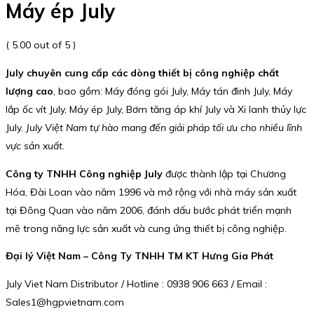
Máy ép July
( 5.00 out of 5 )
July chuyên cung cấp các dòng thiết bị công nghiệp chất
lượng cao
, bao gồm: Máy đóng gói July, Máy tán đinh July, Máy
lắp ốc vít July, Máy ép July, Bơm tăng áp khí July và Xi lanh thủy lực
July.
July Việt Nam tự hào mang đến giải pháp tối ưu cho nhiều lĩnh
vực sản xuất.
Công ty TNHH Công nghiệp July
được thành lập tại Chương
Hóa, Đài Loan vào năm 1996 và mở rộng với nhà máy sản xuất
tại Đông Quan vào năm 2006, đánh dấu bước phát triển mạnh
mẽ trong năng lực sản xuất và cung ứng thiết bị công nghiệp.
Đại lý Việt Nam – Công Ty TNHH TM KT Hưng Gia Phát
July Viet Nam Distributor / Hotline : 0938 906 663 / Email :
Sales1@hgpvietnam.com