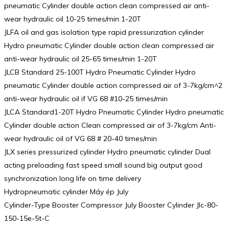
pneumatic Cylinder double action clean compressed air anti-
wear hydraulic oil 10-25 times/min 1-20T
JLFA oil and gas isolation type rapid pressurization cylinder
Hydro pneumatic Cylinder double action clean compressed air
anti-wear hydraulic oil 25-65 times/min 1-20T
JLCB Standard 25-100T Hydro Pneumatic Cylinder Hydro
pneumatic Cylinder double action compressed air of 3-7kg/cm^2
anti-wear hydraulic oil if VG 68 #10-25 times/min
JLCA Standard1-20T Hydro Pneumatic Cylinder Hydro pneumatic
Cylinder double action Clean compressed air of 3-7kg/cm Anti-
wear hydraulic oil of VG 68 # 20-40 times/min
JLX series pressurized cylinder Hydro pneumatic cylinder Dual
acting preloading fast speed small sound big output good
synchronization long life on time delivery
Hydropneumatic cylinder Máy ép July
Cylinder-Type Booster Compressor July Booster Cylinder Jlc-80-
150-15e-5t-C