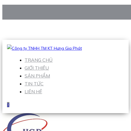
CÔNG TY TNHH TM KT HƯNG GIA PHÁT
Hotline
:
0938 906 663
Email
:
Sales1@hgpvietnam.com
TRANG CHỦ
GIỚI THIỆU
SẢN PHẨM
TIN TỨC
LIÊN HỆ
0