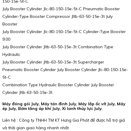
150-15e-5t-C
July Booster Cylinder Jlc-80-150-15e-5t-C Pneumatic Booster
Cylinder-Type Booster Compressor Jltb-63-50-15e-3t July
Booster
July Booster Cylinder Jlc-80-150-15e-5t-C Cylinder-Type Booster
9.00
July Booster Cylinder Jltb-63-50-15e-3t Combination Type
Hydraulic
July Booster Cylinder Jltb-63-50-15e-3t Supercharger
Pneumatic Booster Cylinder July Booster Cylinder Jlc-80-150-15e-
5t-C
Combination Type Hydraulic Booster Cylinder July Booster
Cylinder Jltb-63-50-15e-3t
Máy đóng gói July, Máy tán đinh July, Máy lắp ốc vít July, Máy
ép July, Bơm tăng áp khí July, Xi lanh thủy lực July.
Liên hệ : Công ty TNHH TM KT Hưng Gia Phát để được hỗ trợ giá
và thời gian giao hàng nhanh nhất.