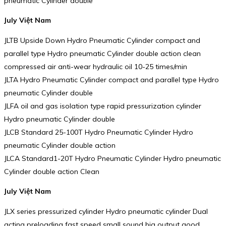
pneumatic Cylinder double
July Việt Nam
JLTB Upside Down Hydro Pneumatic Cylinder compact and
parallel type Hydro pneumatic Cylinder double action clean
compressed air anti-wear hydraulic oil 10-25 times/min
JLTA Hydro Pneumatic Cylinder compact and parallel type Hydro
pneumatic Cylinder double
JLFA oil and gas isolation type rapid pressurization cylinder
Hydro pneumatic Cylinder double
JLCB Standard 25-100T Hydro Pneumatic Cylinder Hydro
pneumatic Cylinder double action
JLCA Standard1-20T Hydro Pneumatic Cylinder Hydro pneumatic
Cylinder double action Clean
July Việt Nam
JLX series pressurized cylinder Hydro pneumatic cylinder Dual
acting preloading fast speed small sound big output good