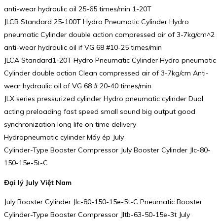
anti-wear hydraulic oil 25-65 times/min 1-20T
JLCB Standard 25-100T Hydro Pneumatic Cylinder Hydro
pneumatic Cylinder double action compressed air of 3-7kg/cm^2
anti-wear hydraulic oil if VG 68 #10-25 times/min
JLCA Standard1-20T Hydro Pneumatic Cylinder Hydro pneumatic
Cylinder double action Clean compressed air of 3-7kg/cm Anti-
wear hydraulic oil of VG 68 # 20-40 times/min
JLX series pressurized cylinder Hydro pneumatic cylinder Dual
acting preloading fast speed small sound big output good
synchronization long life on time delivery
Hydropneumatic cylinder Máy ép July
Cylinder-Type Booster Compressor July Booster Cylinder Jlc-80-
150-15e-5t-C
Đại lý July Việt Nam
July Booster Cylinder Jlc-80-150-15e-5t-C Pneumatic Booster
Cylinder-Type Booster Compressor Jltb-63-50-15e-3t July