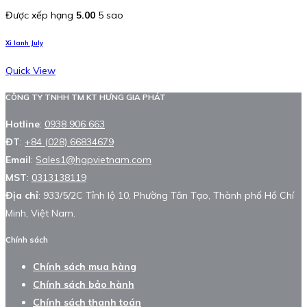
Được xếp hạng
5.00
5 sao
Xi lanh July
Quick View
CÔNG TY TNHH TM KT HƯNG GIA PHÁT
Hotline
:
0938 906 663
ĐT
:
+84 (028) 66834679
Email
:
Sales1@hgpvietnam.com
MST
:
0313138119
Địa chỉ
: 933/5/2C Tỉnh lộ 10, Phường Tân Tạo, Thành phố Hồ Chí
Minh, Việt Nam.
Chính sách
Chính sách mua hàng
Chính sách bảo hành
Chính sách thanh toán