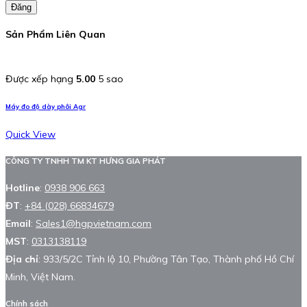
Đăng
Sản Phẩm Liên Quan
Được xếp hạng
5.00
5 sao
Máy đo độ dày phôi Agr
Quick View
CÔNG TY TNHH TM KT HƯNG GIA PHÁT
Hotline
:
0938 906 663
ĐT
:
+84 (028) 66834679
Email
:
Sales1@hgpvietnam.com
MST
:
0313138119
Địa chỉ
: 933/5/2C Tỉnh lộ 10, Phường Tân Tạo, Thành phố Hồ Chí
Minh, Việt Nam.
Chính sách