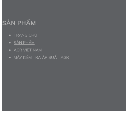
SẢN PHẨM
TRANG CHỦ
SẢN PHẨM
AGR VIỆT NAM
MÁY KIỂM TRA ÁP SUẤT AGR