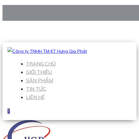
CÔNG TY TNHH TM KT HƯNG GIA PHÁT
Hotline
:
0938 906 663
Email
:
Sales1@hgpvietnam.com
TRANG CHỦ
GIỚI THIỆU
SẢN PHẨM
TIN TỨC
LIÊN HỆ
0