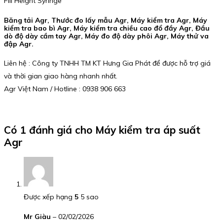
Fill Height Syringe
Băng tải Agr, Thước đo lấy mẫu Agr, Máy kiểm tra Agr, Máy
kiểm tra bao bì Agr, Máy kiểm tra chiều cao đổ đầy Agr, Đầu
dò độ dày cầm tay Agr, Máy đo độ dày phôi Agr, Máy thử va
đập Agr.
Liên hệ : Công ty TNHH TM KT Hưng Gia Phát để được hỗ trợ giá
và thời gian giao hàng nhanh nhất.
Agr Việt Nam / Hotline : 0938 906 663
Có 1 đánh giá cho
Máy kiểm tra áp suất
Agr
Được xếp hạng
5
5 sao
Mr Giàu
–
02/02/2026