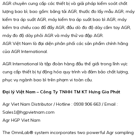
AGR chuyên cung cấp các thiết bị và giải pháp kiểm soát chất
lượng bao bì, bao gồm: băng tải AGR, thước đo lấy mẫu AGR, máy
kiểm tra áp suất AGR, máy kiểm tra áp suất bao bì AGR, máy
kiểm tra chiều cao đổ đầy AGR, đầu dò đo độ dày cầm tay AGR,
máy đo độ dày phôi AGR và máy thử va đập AGR.
AGR Việt Nam là đại diện phân phối các sản phẩm chính hãng
của AGR International.
AGR International là tập đoàn hàng đầu thế giới trong lĩnh vực
cung cấp thiết bị tự động hóa quy trình và đảm bảo chất lượng,
phục vụ ngành bao bì trên phạm vi toàn cầu.
Đại lý Việt Nam – Công Ty TNHH TM KT Hưng Gia Phát
Agr Viet Nam Distributor / Hotline : 0938 906 663 / Email :
Sales1@hgpvietnam.com
Agr HGP Viet Nam
The OmniLab® system incorporates two powerful Agr sampling