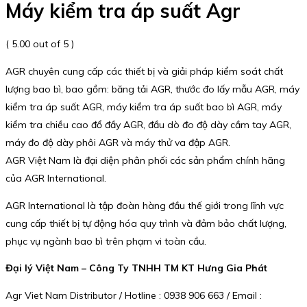
Máy kiểm tra áp suất Agr
( 5.00 out of 5 )
AGR chuyên cung cấp các thiết bị và giải pháp kiểm soát chất
lượng bao bì, bao gồm: băng tải AGR, thước đo lấy mẫu AGR, máy
kiểm tra áp suất AGR, máy kiểm tra áp suất bao bì AGR, máy
kiểm tra chiều cao đổ đầy AGR, đầu dò đo độ dày cầm tay AGR,
máy đo độ dày phôi AGR và máy thử va đập AGR.
AGR Việt Nam là đại diện phân phối các sản phẩm chính hãng
của AGR International.
AGR International là tập đoàn hàng đầu thế giới trong lĩnh vực
cung cấp thiết bị tự động hóa quy trình và đảm bảo chất lượng,
phục vụ ngành bao bì trên phạm vi toàn cầu.
Đại lý Việt Nam – Công Ty TNHH TM KT Hưng Gia Phát
Agr Viet Nam Distributor / Hotline : 0938 906 663 / Email :