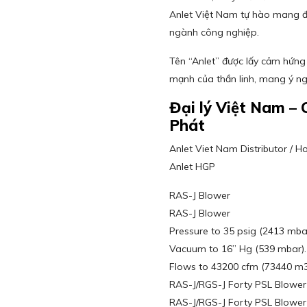
Anlet Việt Nam tự hào mang đ
ngành công nghiệp.
Tên “Anlet” được lấy cảm hứng
mạnh của thần linh, mang ý ngh
Đại lý Việt Nam 
Phát
Anlet Viet Nam Distributor / 
Anlet HGP
RAS-J Blower
RAS-J Blower
Pressure to 35 psig (2413 mba
Vacuum to 16” Hg (539 mbar).
Flows to 43200 cfm (73440 m3/
RAS-J/RGS-J Forty PSL Blower
RAS-J/RGS-J Forty PSL Blower