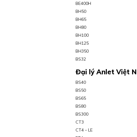
BE400H
BH50
BH65
BH80
BH100
BH125
BH350
BS32
Đại lý Anlet Việt 
BS40
BS50
BS65
BS80
BS300
CT3
CT4－LE