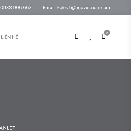
:
0938 906 663
Email
:
Sales1@hgpvietnam.com
0
LIÊN HỆ
 ANLET