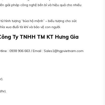
ến giải pháp công nghệ bền bỉ và hiệu quả cho nhiều
 từ hình tượng “bùa hộ mệnh” – biểu tượng cho sức
ĩa xua đuổi tà khí và bảo vệ con người.
– Công Ty TNHH TM KT Hưng Gia
Hotline : 0938 906 663 / Email : Sales1@hgpvietnam.com
r).
hr).