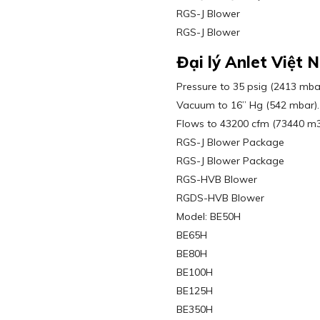
RGS-J Blower
RGS-J Blower
Đại lý Anlet Việt 
Pressure to 35 psig (2413 mba
Vacuum to 16” Hg (542 mbar).
Flows to 43200 cfm (73440 m3/
RGS-J Blower Package
RGS-J Blower Package
RGS-HVB Blower
RGDS-HVB Blower
Model: BE50H
BE65H
BE80H
BE100H
BE125H
BE350H