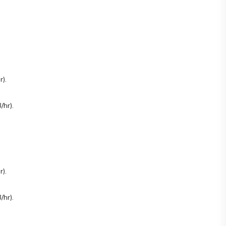
r).
hr).
r).
hr).