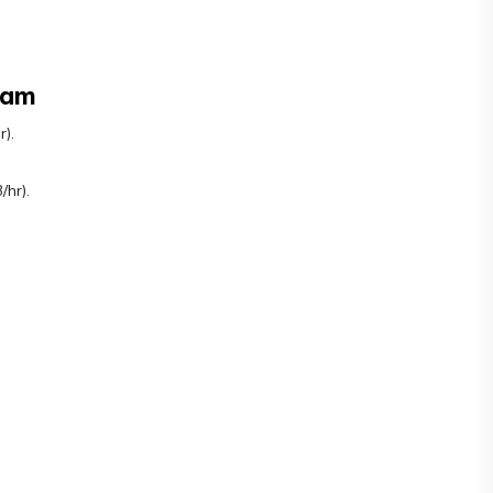
Nam
r).
hr).