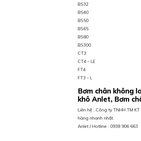
BS32
BS40
BS50
BS65
BS80
BS300
CT3
CT4－LE
FT4
FT3－L
Bơm chân không loạ
khô Anlet, Bơm ch
Liên hệ : Công ty TNHH TM KT 
hàng nhanh nhất.
Anlet / Hotline : 0938 906 663