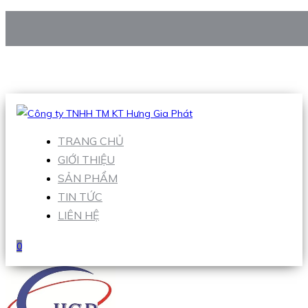
CÔNG TY TNHH TM KT HƯNG GIA PHÁT
Hotline
:
0938 906 663
Email
:
Sales1@hgpvietnam.com
TRANG CHỦ
GIỚI THIỆU
SẢN PHẨM
TIN TỨC
LIÊN HỆ
0