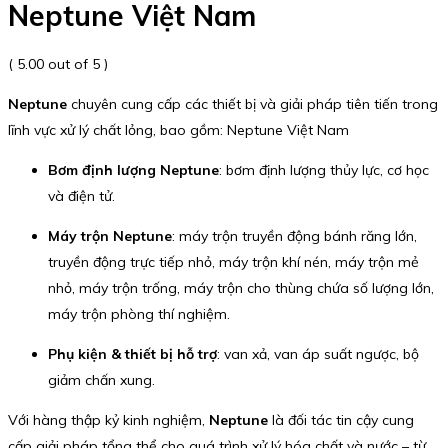
Neptune Việt Nam
( 5.00 out of 5 )
Neptune
chuyên cung cấp các thiết bị và giải pháp tiên tiến trong
lĩnh vực xử lý chất lỏng, bao gồm: Neptune Việt Nam
Bơm định lượng Neptune
: bơm định lượng thủy lực, cơ học
và điện tử.
Máy trộn Neptune
: máy trộn truyền động bánh răng lớn,
truyền động trực tiếp nhỏ, máy trộn khí nén, máy trộn mẻ
nhỏ, máy trộn trống, máy trộn cho thùng chứa số lượng lớn,
máy trộn phòng thí nghiệm.
Phụ kiện & thiết bị hỗ trợ
: van xả, van áp suất ngược, bộ
giảm chấn xung.
Với hàng thập kỷ kinh nghiệm,
Neptune
là đối tác tin cậy cung
cấp giải pháp tổng thể cho quá trình xử lý hóa chất và nước – từ