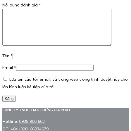
Nội dung đánh giá
*
Tên
*
Email
*
Lưu tên của tôi, email, và trang web trong trình duyệt này cho
lần bình luận kế tiếp của tôi.
Đăng
CÔNG TY TNHH TM KT HƯNG GIA PHÁT
Hotline
:
0938 906 663
ĐT
:
+84 (028) 66834679