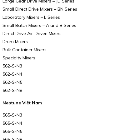
Large Gear Drive Mixers – JD Series
Small Direct Drive Mixers – BN Series
Laboratory Mixers – L Series
Small Batch Mixers – A and B Series
Direct Drive Air-Driven Mixers
Drum Mixers
Bulk Container Mixers
Specialty Mixers
562-S-N3
562-S-N4
562-S-N5
562-S-N8
Neptune Việt Nam
565-S-N3
565-S-N4
565-S-N5
565-S-N8