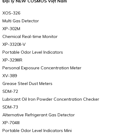
Đại lý NEW COSMOS Việt Nam
XOS-326
Multi Gas Detector
XP-302M
Chemical Real-time Monitor
XP-3320II-V
Portable Odor Level Indicators
XP-329IIIR
Personal Exposure Concentration Meter
XV-389
Grease Steel Dust Meters
SDM-72
Lubricant Oil Iron Powder Concentration Checker
SDM-73
Alternative Refrigerant Gas Detector
XP-704III
Portable Odor Level Indicators Mini