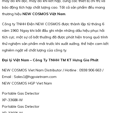
máy dò khí độc, máy dò khí kết hợp, cùng các thiết bị chỉ thị và
báo động tích hợp chất lượng cao. Tất cả sản phẩm đều mang
thương hiệu
NEW COSMOS Việt Nam
.
Công ty TNHH Điện NEW COSMOS được thành lập từ tháng 6
năm 1960. Ngay khi bắt đầu ghi nhận những dấu hiệu phục hồi
tích cực, một sự cố bất thường đã được phát hiện trong quá trình
thử nghiệm sản phẩm mới trước khi xuất xưởng, thể hiện cam kết
nghiêm ngặt về chất lượng của công ty.
Đại lý Việt Nam – Công Ty TNHH TM KT Hưng Gia Phát
NEW COSMOS Viet Nam Distributor / Hotline : 0938 906 663 /
Email : Sales1@hgpvietnam.com
NEW COSMOS HGP Viet Nam
Portable Gas Detector
XP-3368II-W
Portable Gas Detector