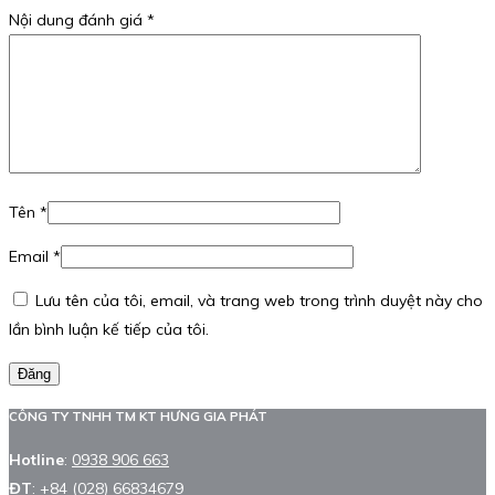
Nội dung đánh giá
*
Tên
*
Email
*
Lưu tên của tôi, email, và trang web trong trình duyệt này cho
lần bình luận kế tiếp của tôi.
Đăng
CÔNG TY TNHH TM KT HƯNG GIA PHÁT
Hotline
:
0938 906 663
ĐT
:
+84 (028) 66834679