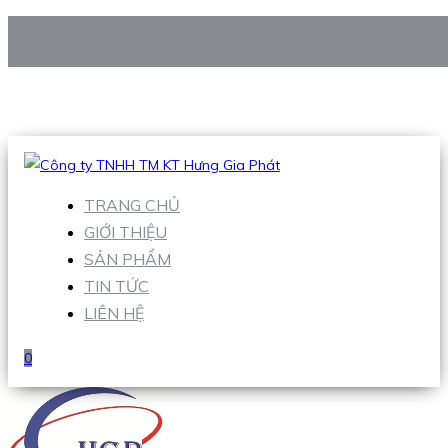
CÔNG TY TNHH TM KT HƯNG GIA PHÁT
Hotline
:
0938 906 663
Email
:
Sales1@hgpvietnam.com
TRANG CHỦ
GIỚI THIỆU
SẢN PHẨM
TIN TỨC
LIÊN HỆ
0