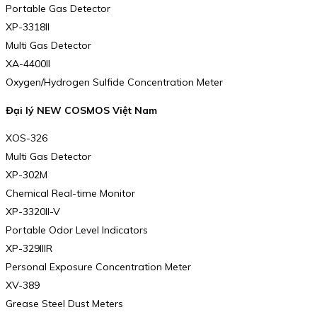
Portable Gas Detector
XP-3318II
Multi Gas Detector
XA-4400II
Oxygen/Hydrogen Sulfide Concentration Meter
Đại lý NEW COSMOS Việt Nam
XOS-326
Multi Gas Detector
XP-302M
Chemical Real-time Monitor
XP-3320II-V
Portable Odor Level Indicators
XP-329IIIR
Personal Exposure Concentration Meter
XV-389
Grease Steel Dust Meters