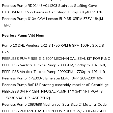
Peerless Pump RD02443A011203 Stainless Stuffing Cove
C1030AM-BF 15hp Peerless Centrifugal Pump 230/460V 3Ph
Peerless Pump 610A C/W Leeson 5HP 3510RPM 575V 184JM
TEFC
Peerless Pump Việt Nam
Pump 10 DHL Peerless 2X2-8 1750 RPM 5 GPM 10DHL 2 X 2 8
6.75
PEERLESS PUMP BSE-3, 1.500″ MECHANICAL SEAL KIT FOR F & C
PEERLESS Vertical Turbine Pump 2090GPM, 1770rpm, 197 H-ft,
PEERLESS Vertical Turbine Pump 2090GPM, 1770rpm, 197 H-ft,
Peerless Pump, #PE303-3 Emerson Motor 3HP, 208-230/460v,
Peerless Pump 8AE13 Rotating Assembly Impeller AE Centrifuge
PEERLESS 3/4 HP CENTRIFUGAL PUMP 1″ X 3/4″ NPT PORTS
115/230 VAC 1 PHASE 75H2J
Peerless Pump 2693599 Mechanical Seal Size 2″ Material Code
PEERLESS 2683776 CAST IRON PUMP BODY W/ 2881241-1411