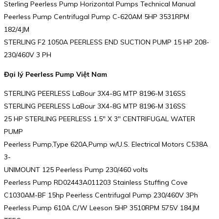
Sterling Peerless Pump Horizontal Pumps Technical Manual
Peerless Pump Centrifugal Pump C-620AM 5HP 3531RPM
182/4JM
STERLING F2 1050A PEERLESS END SUCTION PUMP 15 HP 208-
230/460V 3 PH
Đại lý Peerless Pump Việt Nam
STERLING PEERLESS LaBour 3X4-8G MTP 8196-M 316SS
STERLING PEERLESS LaBour 3X4-8G MTP 8196-M 316SS
25 HP STERLING PEERLESS 1.5″ X 3″ CENTRIFUGAL WATER
PUMP
Peerless Pump,Type 620A,Pump w/U.S. Electrical Motors C538A
3-
UNIMOUNT 125 Peerless Pump 230/460 volts
Peerless Pump RD02443A011203 Stainless Stuffing Cove
C1030AM-BF 15hp Peerless Centrifugal Pump 230/460V 3Ph
Peerless Pump 610A C/W Leeson 5HP 3510RPM 575V 184JM