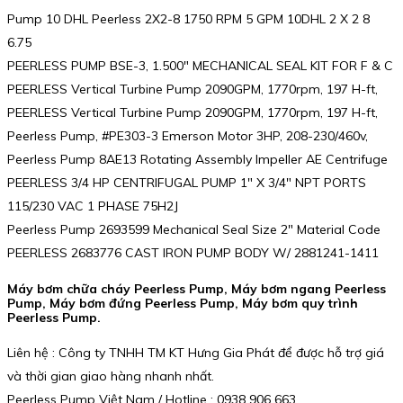
Pump 10 DHL Peerless 2X2-8 1750 RPM 5 GPM 10DHL 2 X 2 8
6.75
PEERLESS PUMP BSE-3, 1.500″ MECHANICAL SEAL KIT FOR F & C
PEERLESS Vertical Turbine Pump 2090GPM, 1770rpm, 197 H-ft,
PEERLESS Vertical Turbine Pump 2090GPM, 1770rpm, 197 H-ft,
Peerless Pump, #PE303-3 Emerson Motor 3HP, 208-230/460v,
Peerless Pump 8AE13 Rotating Assembly Impeller AE Centrifuge
PEERLESS 3/4 HP CENTRIFUGAL PUMP 1″ X 3/4″ NPT PORTS
115/230 VAC 1 PHASE 75H2J
Peerless Pump 2693599 Mechanical Seal Size 2″ Material Code
PEERLESS 2683776 CAST IRON PUMP BODY W/ 2881241-1411
Máy bơm chữa cháy Peerless Pump, Máy bơm ngang Peerless
Pump, Máy bơm đứng Peerless Pump, Máy bơm quy trình
Peerless Pump.
Liên hệ : Công ty TNHH TM KT Hưng Gia Phát để được hỗ trợ giá
và thời gian giao hàng nhanh nhất.
Peerless Pump Việt Nam / Hotline : 0938 906 663