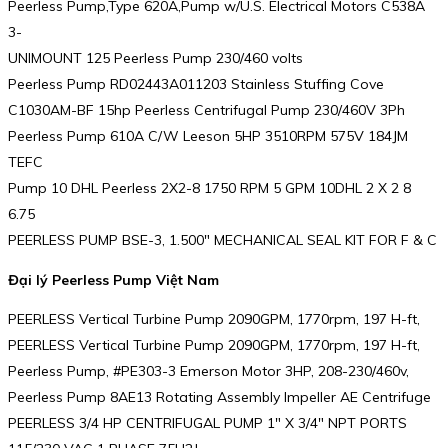
Peerless Pump,Type 620A,Pump w/U.S. Electrical Motors C538A
3-
UNIMOUNT 125 Peerless Pump 230/460 volts
Peerless Pump RD02443A011203 Stainless Stuffing Cove
C1030AM-BF 15hp Peerless Centrifugal Pump 230/460V 3Ph
Peerless Pump 610A C/W Leeson 5HP 3510RPM 575V 184JM
TEFC
Pump 10 DHL Peerless 2X2-8 1750 RPM 5 GPM 10DHL 2 X 2 8
6.75
PEERLESS PUMP BSE-3, 1.500″ MECHANICAL SEAL KIT FOR F & C
Đại lý Peerless Pump Việt Nam
PEERLESS Vertical Turbine Pump 2090GPM, 1770rpm, 197 H-ft,
PEERLESS Vertical Turbine Pump 2090GPM, 1770rpm, 197 H-ft,
Peerless Pump, #PE303-3 Emerson Motor 3HP, 208-230/460v,
Peerless Pump 8AE13 Rotating Assembly Impeller AE Centrifuge
PEERLESS 3/4 HP CENTRIFUGAL PUMP 1″ X 3/4″ NPT PORTS