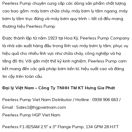
Peerless Pump chuyên cung cấp các dòng sản phẩm chất lượng
cao bao gồm: máy bơm chữa cháy, máy bơm ly tâm ngang, máy
bơm ly tâm trục đứng và máy bơm quy trình – tất cả đều mang
thương hiệu Peerless Pump.
Được thành lập từ năm 1923 tại Hoa Kỳ, Peerless Pump Company
là nhà sản xuất hàng đầu trong lĩnh vực máy bơm ly tâm, phục vụ
hiệu quả cho nhiều lĩnh vực như chữa cháy, công nghiệp và hạ
tầng đô thị. Với gần một thế kỷ kinh nghiệm, Peerless Pump cam
kết mang đến các giải pháp bơm bền bỉ, hiệu suất cao và đáng
tin cậy trên toàn cầu.
Đại lý Việt Nam – Công Ty TNHH TM KT Hưng Gia Phát
Peerless Pump Viet Nam Distributor / Hotline : 0938 906 663 /
Email : Sales1@hgpvietnam.com
Peerless Pump HGP Viet Nam
Peerless F1-825AM 2.5″ x 3″ Flange Pump, 134 GPM 28 H.FT