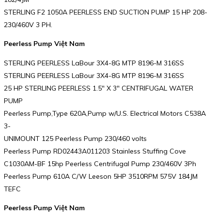
STERLING F2 1050A PEERLESS END SUCTION PUMP 15 HP 208-
230/460V 3 PH.
Peerless Pump Việt Nam
STERLING PEERLESS LaBour 3X4-8G MTP 8196-M 316SS
STERLING PEERLESS LaBour 3X4-8G MTP 8196-M 316SS
25 HP STERLING PEERLESS 1.5″ X 3″ CENTRIFUGAL WATER
PUMP
Peerless Pump,Type 620A,Pump w/U.S. Electrical Motors C538A
3-
UNIMOUNT 125 Peerless Pump 230/460 volts
Peerless Pump RD02443A011203 Stainless Stuffing Cove
C1030AM-BF 15hp Peerless Centrifugal Pump 230/460V 3Ph
Peerless Pump 610A C/W Leeson 5HP 3510RPM 575V 184JM
TEFC
Peerless Pump Việt Nam