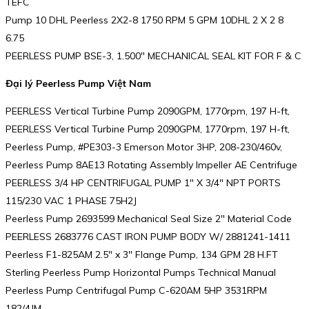
TEFC
Pump 10 DHL Peerless 2X2-8 1750 RPM 5 GPM 10DHL 2 X 2 8
6.75
PEERLESS PUMP BSE-3, 1.500″ MECHANICAL SEAL KIT FOR F & C
Đại lý Peerless Pump Việt Nam
PEERLESS Vertical Turbine Pump 2090GPM, 1770rpm, 197 H-ft,
PEERLESS Vertical Turbine Pump 2090GPM, 1770rpm, 197 H-ft,
Peerless Pump, #PE303-3 Emerson Motor 3HP, 208-230/460v,
Peerless Pump 8AE13 Rotating Assembly Impeller AE Centrifuge
PEERLESS 3/4 HP CENTRIFUGAL PUMP 1″ X 3/4″ NPT PORTS
115/230 VAC 1 PHASE 75H2J
Peerless Pump 2693599 Mechanical Seal Size 2″ Material Code
PEERLESS 2683776 CAST IRON PUMP BODY W/ 2881241-1411
Peerless F1-825AM 2.5″ x 3″ Flange Pump, 134 GPM 28 H.FT
Sterling Peerless Pump Horizontal Pumps Technical Manual
Peerless Pump Centrifugal Pump C-620AM 5HP 3531RPM
182/4JM