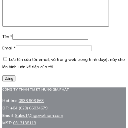
Tên
*
Email
*
Lưu tên của tôi, email, và trang web trong trình duyệt này cho
lần bình luận kế tiếp của tôi.
Đăng
CÔNG TY TNHH TM KT HƯNG GIA PHÁT
Hotline
:
0938 906 663
ĐT
:
+84 (028) 66834679
Email
:
Sales1@hgpvietnam.com
MST
:
0313138119