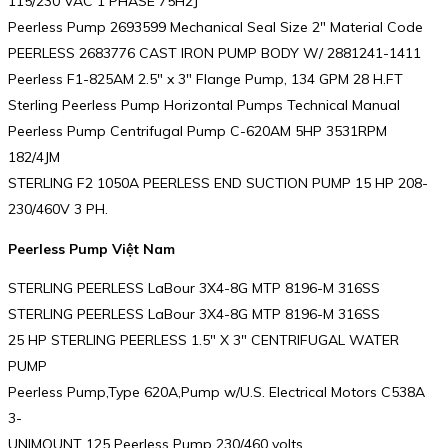
115/230 VAC 1 PHASE 75H2J
Peerless Pump 2693599 Mechanical Seal Size 2″ Material Code
PEERLESS 2683776 CAST IRON PUMP BODY W/ 2881241-1411
Peerless F1-825AM 2.5″ x 3″ Flange Pump, 134 GPM 28 H.FT
Sterling Peerless Pump Horizontal Pumps Technical Manual
Peerless Pump Centrifugal Pump C-620AM 5HP 3531RPM
182/4JM
STERLING F2 1050A PEERLESS END SUCTION PUMP 15 HP 208-
230/460V 3 PH.
Peerless Pump Việt Nam
STERLING PEERLESS LaBour 3X4-8G MTP 8196-M 316SS
STERLING PEERLESS LaBour 3X4-8G MTP 8196-M 316SS
25 HP STERLING PEERLESS 1.5″ X 3″ CENTRIFUGAL WATER
PUMP
Peerless Pump,Type 620A,Pump w/U.S. Electrical Motors C538A
3-
UNIMOUNT 125 Peerless Pump 230/460 volts