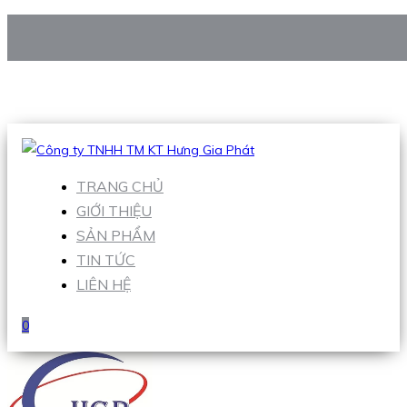
CÔNG TY TNHH TM KT HƯNG GIA PHÁT
Hotline
:
0938 906 663
Email
:
Sales1@hgpvietnam.com
TRANG CHỦ
GIỚI THIỆU
SẢN PHẨM
TIN TỨC
LIÊN HỆ
0