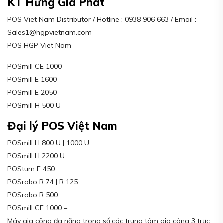
KT Hưng Gia Phát
POS Viet Nam Distributor / Hotline : 0938 906 663 / Email :
Sales1@hgpvietnam.com
POS HGP Viet Nam
POSmill CE 1000
POSmill E 1600
POSmill E 2050
POSmill H 500 U
Đại lý POS Việt Nam
POSmill H 800 U | 1000 U
POSmill H 2200 U
POSturn E 450
POSrobo R 74 | R 125
POSrobo R 500
POSmill CE 1000 –
Máy gia công đa năng trong số các trung tâm gia công 3 trục