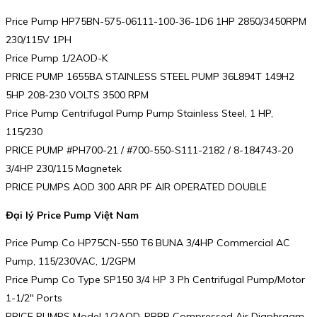
Price Pump HP75BN-575-06111-100-36-1D6 1HP 2850/3450RPM
230/115V 1PH
Price Pump 1/2AOD-K
PRICE PUMP 1655BA STAINLESS STEEL PUMP 36L894T 149H2
5HP 208-230 VOLTS 3500 RPM
Price Pump Centrifugal Pump Pump Stainless Steel, 1 HP,
115/230
PRICE PUMP #PH700-21 / #700-550-S111-2182 / 8-184743-20
3/4HP 230/115 Magnetek
PRICE PUMPS AOD 300 ARR PF AIR OPERATED DOUBLE
Đại lý Price Pump Việt Nam
Price Pump Co HP75CN-550 T6 BUNA 3/4HP Commercial AC
Pump, 115/230VAC, 1/2GPM
Price Pump Co Type SP150 3/4 HP 3 Ph Centrifugal Pump/Motor
1-1/2″ Ports
PRICE PUMPS Model 1/2AOD-PBBP Compressed Air Diaphragm