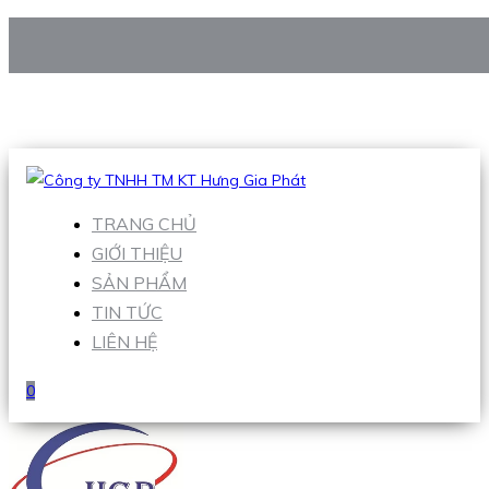
CÔNG TY TNHH TM KT HƯNG GIA PHÁT
Hotline
:
0938 906 663
Email
:
Sales1@hgpvietnam.com
TRANG CHỦ
GIỚI THIỆU
SẢN PHẨM
TIN TỨC
LIÊN HỆ
0