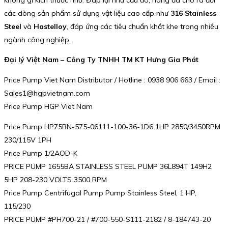
các dòng sản phẩm sử dụng vật liệu cao cấp như
316 Stainless
Steel
và
Hastelloy
, đáp ứng các tiêu chuẩn khắt khe trong nhiều
ngành công nghiệp.
Đại lý Việt Nam – Công Ty TNHH TM KT Hưng Gia Phát
Price Pump Viet Nam Distributor / Hotline : 0938 906 663 / Email :
Sales1@hgpvietnam.com
Price Pump HGP Viet Nam
Price Pump HP75BN-575-06111-100-36-1D6 1HP 2850/3450RPM
230/115V 1PH
Price Pump 1/2AOD-K
PRICE PUMP 1655BA STAINLESS STEEL PUMP 36L894T 149H2
5HP 208-230 VOLTS 3500 RPM
Price Pump Centrifugal Pump Pump Stainless Steel, 1 HP,
115/230
PRICE PUMP #PH700-21 / #700-550-S111-2182 / 8-184743-20