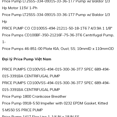
Price Pump LT25SS-334-09315-33-36-1T7 Pump w/ Baldor 1/3
Hp Motor 115V 1-Ph
Price Pump LT25SS-334-09315-33-36-1T7 Pump w/ Baldor 1/3
Hp
PRICE PUMP CO CD100SS-494-21211-50-18-1T6 7.4/3.9A 1 1/8″
Price Pumps CD100BF-350-21216F-75-36-3T6 Centrifugal Pump,
1-
Price Pumps 46-851-00 Plate KIA; Oust; SS; 10mmID x 110mmOD
Đại lý Price Pump Việt Nam
PRICE PUMPS CD100VSS-494-015-300-36-3T7 SPEC 689-494-
015-3391BA CENTRIFUGAL PUMP
PRICE PUMPS CD100VSS-494-015-300-36-3T7 SPEC 689-494-
015-3391BA CENTRIFUGAL PUMP
Price Pump 1800 Crankcase Breather
Price Pump 0918-5.50 Impeller with 0232 EPDM Gasket, Kitted
5 MS50 SS PRICE PUMP
Price Pump 1417 Flex Line 1-1/4 IN x 18 IN SS