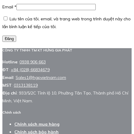
Email
*
Lưu tên của tôi, email, và trang web trong trình duyệt này cho
lần bình luận kế tiếp của tôi.
Đăng
CÔNG TY TNHH TM KT HƯNG GIA PHÁT
Hotline
:
0938 906 663
ĐT
:
+84 (028) 66834679
Email
:
Sales1@hgpvietnam.com
MST
:
0313138119
Địa chỉ
: 933/5/2C Tỉnh lộ 10, Phường Tân Tạo, Thành phố Hồ Chí
Minh, Việt Nam.
Chính sách
Chính sách mua hàng
Chính sách bảo hành