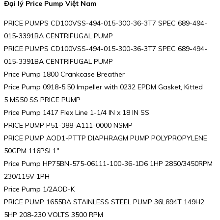
Đại lý Price Pump Việt Nam
PRICE PUMPS CD100VSS-494-015-300-36-3T7 SPEC 689-494-
015-3391BA CENTRIFUGAL PUMP
PRICE PUMPS CD100VSS-494-015-300-36-3T7 SPEC 689-494-
015-3391BA CENTRIFUGAL PUMP
Price Pump 1800 Crankcase Breather
Price Pump 0918-5.50 Impeller with 0232 EPDM Gasket, Kitted
5 MS50 SS PRICE PUMP
Price Pump 1417 Flex Line 1-1/4 IN x 18 IN SS
PRICE PUMP P51-388-A111-0000 NSMP
PRICE PUMP AOD1-PTTP DIAPHRAGM PUMP POLYPROPYLENE
50GPM 116PSI 1″
Price Pump HP75BN-575-06111-100-36-1D6 1HP 2850/3450RPM
230/115V 1PH
Price Pump 1/2AOD-K
PRICE PUMP 1655BA STAINLESS STEEL PUMP 36L894T 149H2
5HP 208-230 VOLTS 3500 RPM