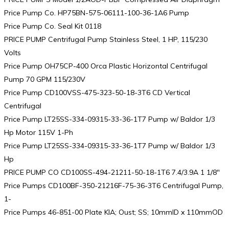
Price Pump Co. HP75BN-575-06111-100-36-1A6 Pump
Price Pump Co. Seal Kit 0118
PRICE PUMP Centrifugal Pump Stainless Steel, 1 HP, 115/230
Volts
Price Pump OH75CP-400 Orca Plastic Horizontal Centrifugal
Pump 70 GPM 115/230V
Price Pump CD100VSS-475-323-50-18-3T6 CD Vertical
Centrifugal
Price Pump LT25SS-334-09315-33-36-1T7 Pump w/ Baldor 1/3
Hp Motor 115V 1-Ph
Price Pump LT25SS-334-09315-33-36-1T7 Pump w/ Baldor 1/3
Hp
PRICE PUMP CO CD100SS-494-21211-50-18-1T6 7.4/3.9A 1 1/8″
Price Pumps CD100BF-350-21216F-75-36-3T6 Centrifugal Pump,
1-
Price Pumps 46-851-00 Plate KIA; Oust; SS; 10mmID x 110mmOD