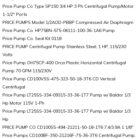
Price Pump Co Type SP150 3/4 HP 3 Ph Centrifugal Pump/Motor
1-1/2″ Ports
PRICE PUMPS Model 1/2AOD-PBBP Compressed Air Diaphragm
Price Pump Co. HP75BN-575-06111-100-36-1A6 Pump
Price Pump Co. Seal Kit 0118
PRICE PUMP Centrifugal Pump Stainless Steel, 1 HP, 115/230
Volts
Price Pump OH75CP-400 Orca Plastic Horizontal Centrifugal
Pump 70 GPM 115/230V
Price Pump CD100VSS-475-323-50-18-3T6 CD Vertical
Centrifugal
Price Pump LT25SS-334-09315-33-36-1T7 Pump w/ Baldor 1/3
Hp Motor 115V 1-Ph
Price Pump LT25SS-334-09315-33-36-1T7 Pump w/ Baldor 1/3
Hp
PRICE PUMP CO CD100SS-494-21211-50-18-1T6 7.4/3.9A 1 1/8″
Price Pumps CD100BF-350-21216F-75-36-3T6 Centrifugal Pump,