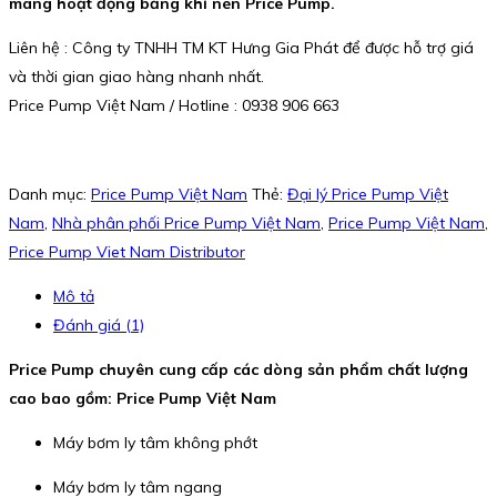
màng hoạt động bằng khí nén Price Pump.
Liên hệ : Công ty TNHH TM KT Hưng Gia Phát để được hỗ trợ giá
và thời gian giao hàng nhanh nhất.
Price Pump Việt Nam / Hotline : 0938 906 663
Danh mục:
Price Pump Việt Nam
Thẻ:
Đại lý Price Pump Việt
Nam
,
Nhà phân phối Price Pump Việt Nam
,
Price Pump Việt Nam
,
Price Pump Viet Nam Distributor
Mô tả
Đánh giá (1)
Price Pump chuyên cung cấp các dòng sản phẩm chất lượng
cao bao gồm: Price Pump Việt Nam
Máy bơm ly tâm không phớt
Máy bơm ly tâm ngang