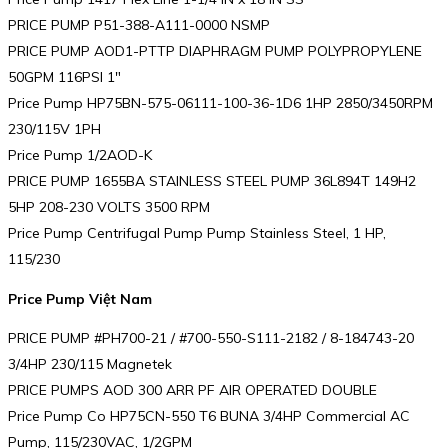
PRICE PUMP P51-388-A111-0000 NSMP
PRICE PUMP AOD1-PTTP DIAPHRAGM PUMP POLYPROPYLENE
50GPM 116PSI 1″
Price Pump HP75BN-575-06111-100-36-1D6 1HP 2850/3450RPM
230/115V 1PH
Price Pump 1/2AOD-K
PRICE PUMP 1655BA STAINLESS STEEL PUMP 36L894T 149H2
5HP 208-230 VOLTS 3500 RPM
Price Pump Centrifugal Pump Pump Stainless Steel, 1 HP,
115/230
Price Pump Việt Nam
PRICE PUMP #PH700-21 / #700-550-S111-2182 / 8-184743-20
3/4HP 230/115 Magnetek
PRICE PUMPS AOD 300 ARR PF AIR OPERATED DOUBLE
Price Pump Co HP75CN-550 T6 BUNA 3/4HP Commercial AC
Pump, 115/230VAC, 1/2GPM