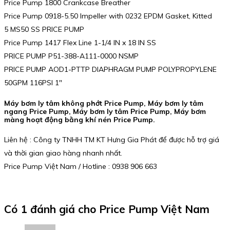
Price Pump 1800 Crankcase Breather
Price Pump 0918-5.50 Impeller with 0232 EPDM Gasket, Kitted
5 MS50 SS PRICE PUMP
Price Pump 1417 Flex Line 1-1/4 IN x 18 IN SS
PRICE PUMP P51-388-A111-0000 NSMP
PRICE PUMP AOD1-PTTP DIAPHRAGM PUMP POLYPROPYLENE
50GPM 116PSI 1″
Máy bơm ly tâm không phớt Price Pump, Máy bơm ly tâm
ngang Price Pump, Máy bơm ly tâm Price Pump, Máy bơm
màng hoạt động bằng khí nén Price Pump.
Liên hệ : Công ty TNHH TM KT Hưng Gia Phát để được hỗ trợ giá
và thời gian giao hàng nhanh nhất.
Price Pump Việt Nam / Hotline : 0938 906 663
Có 1 đánh giá cho
Price Pump Việt Nam